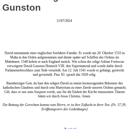
Gunston
11/07/2024
David entstammte einer englischen Seefahrer-Familie. Er wurde am 20. Oktober 1533 in
Malta in den Orden aufgenommen und diente später auf Schiffen des Ordens im
Mittelmeer. 1540 kehrte er nach England zurück. Wie schon der selige Adrian Fortescue
verweigerte David Gunston Heinrich VIII. den Suprematseid und wurde dafür durch
Parlamentsbeschluss zum Tode verurteilt. Am 12. Juli 1541 wurde er gehängt, gestreckt
und gevierteilt. Pius XI. sprach ihn 1929 selig.
Barmherziger Gott, du hast den seligen David zu einem herausragenden Bekenner des
katholischen Glaubens und durch sein Martyrium zu einer Zierde unseres Ordens gemacht.
Gib, dass er uns zum Ansporn werde, uns für die Einheit der Kirche einzusetzen. Darum
bitten wir durch Jesus Christus. Amen.
Die Rettung der Gerechten kommt vom Herrn, er ist ihre Zuflucht in ihrer Not. (Ps. 37,39;
Eröffnungsvers des Gedenktages)