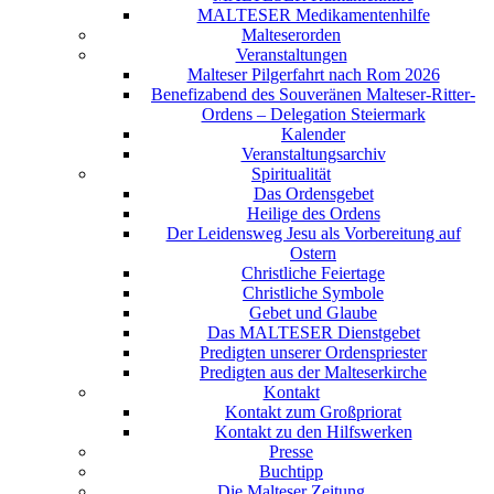
MALTESER Medikamentenhilfe
Malteserorden
Veranstaltungen
Malteser Pilgerfahrt nach Rom 2026
Benefizabend des Souveränen Malteser-Ritter-
Ordens – Delegation Steiermark
Kalender
Veranstaltungsarchiv
Spiritualität
Das Ordensgebet
Heilige des Ordens
Der Leidensweg Jesu als Vorbereitung auf
Ostern
Christliche Feiertage
Christliche Symbole
Gebet und Glaube
Das MALTESER Dienstgebet
Predigten unserer Ordenspriester
Predigten aus der Malteserkirche
Kontakt
Kontakt zum Großpriorat
Kontakt zu den Hilfswerken
Presse
Buchtipp
Die Malteser Zeitung