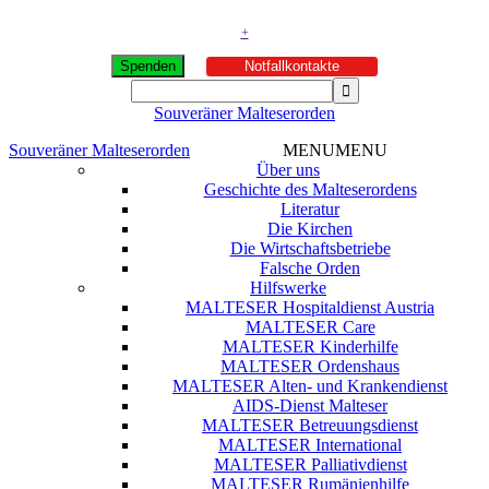
+
Spenden
Notfallkontakte
Souveräner Malteserorden
Souveräner Malteserorden
MENU
MENU
Über uns
Geschichte des Malteserordens
Literatur
Die Kirchen
Die Wirtschaftsbetriebe
Falsche Orden
Hilfswerke
MALTESER Hospitaldienst Austria
MALTESER Care
MALTESER Kinderhilfe
MALTESER Ordenshaus
MALTESER Alten- und Krankendienst
AIDS-Dienst Malteser
MALTESER Betreuungsdienst
MALTESER International
MALTESER Palliativdienst
MALTESER Rumänienhilfe