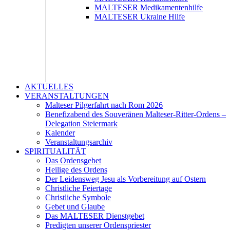
MALTESER Medikamentenhilfe
MALTESER Ukraine Hilfe
AKTUELLES
VERANSTALTUNGEN
Malteser Pilgerfahrt nach Rom 2026
Benefizabend des Souveränen Malteser-Ritter-Ordens –
Delegation Steiermark
Kalender
Veranstaltungsarchiv
SPIRITUALITÄT
Das Ordensgebet
Heilige des Ordens
Der Leidensweg Jesu als Vorbereitung auf Ostern
Christliche Feiertage
Christliche Symbole
Gebet und Glaube
Das MALTESER Dienstgebet
Predigten unserer Ordenspriester