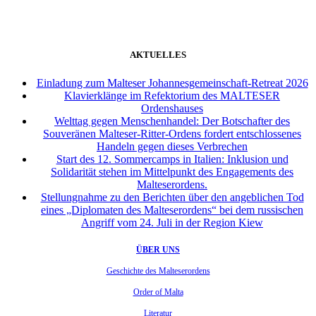
AKTUELLES
Einladung zum Malteser Johannesgemeinschaft-Retreat 2026
Klavierklänge im Refektorium des MALTESER
Ordenshauses
Welttag gegen Menschenhandel: Der Botschafter des
Souveränen Malteser-Ritter-Ordens fordert entschlossenes
Handeln gegen dieses Verbrechen
Start des 12. Sommercamps in Italien: Inklusion und
Solidarität stehen im Mittelpunkt des Engagements des
Malteserordens.
Stellungnahme zu den Berichten über den angeblichen Tod
eines „Diplomaten des Malteserordens“ bei dem russischen
Angriff vom 24. Juli in der Region Kiew
ÜBER UNS
Geschichte des Malteserordens
Order of Malta
Literatur