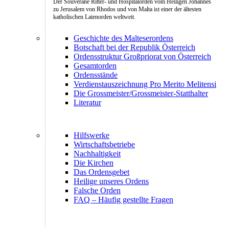
Der Souveräne Ritter- und Hospitalorden vom Heiligen Johannes
zu Jerusalem von Rhodos und von Malta ist einer der ältesten
katholischen Laienorden weltweit.
Geschichte des Malteserordens
Botschaft bei der Republik Österreich
Ordensstruktur Großpriorat von Österreich
Gesamtorden
Ordensstände
Verdienstauszeichnung Pro Merito Melitensi
Die Grossmeister/Grossmeister-Statthalter
Literatur
Hilfswerke
Wirtschaftsbetriebe
Nachhaltigkeit
Die Kirchen
Das Ordensgebet
Heilige unseres Ordens
Falsche Orden
FAQ – Häufig gestellte Fragen