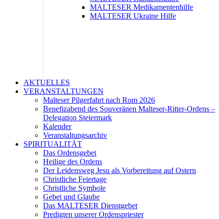
MALTESER Medikamentenhilfe
MALTESER Ukraine Hilfe
AKTUELLES
VERANSTALTUNGEN
Malteser Pilgerfahrt nach Rom 2026
Benefizabend des Souveränen Malteser-Ritter-Ordens –
Delegation Steiermark
Kalender
Veranstaltungsarchiv
SPIRITUALITÄT
Das Ordensgebet
Heilige des Ordens
Der Leidensweg Jesu als Vorbereitung auf Ostern
Christliche Feiertage
Christliche Symbole
Gebet und Glaube
Das MALTESER Dienstgebet
Predigten unserer Ordenspriester