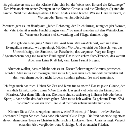
Es geht also erstens um das Kirche-Sein. „Ich bin der Weinstock, ihr seid die Rebzweige.“
Der Weinstock mit seinen Zweigen ist die Kirche, Christus
und
die Gläubigen (!) sind die
Kirche. Nicht die Gläubigen allein. Ohne Christus keine Kirche. Wer mit Christus bricht, in
Worten oder Taten, verlässt die Kirche.
Zweitens geht es um
Reinigung
. „Jeden Rebzweig, der Frucht bringt, reinigt er (der Winzer,
der Vater), damit er mehr Frucht bringen kann.“ So macht man das mit den Weinstöcken.
Ein Weinstock braucht viel Zuwendung und Pflege, damit er trägt.
Wie geht die Reinigung? Durch das Wort Jesu. Wer
wirklich
hört, wer sich dem
Evangelium aussetzt, wird gereinigt. Mit dem Wort Jesu versteht der Mensch, was das
Überschüssige, das Sinnlose, das Falsche ist, das wegmuss. Weg mit längst
Abgestorbenem, weg mit falschen Bindungen! Das ist ein echtes Sich-Trennen, das wehtut.
Aber was keine Kraft hat, kann keine Frucht bringen.
Aber wir wollen, dass es bleibt, wie es ist. Dieser Beharrungswille muss gebrochen
werden. Man muss sich zwingen, man muss tun, was man nicht tun will, verzichten auf
das, was einem lieb ist, nicht fordern, sondern geben… So wird man stark.
Ich frage mich natürlich: Haben Sie Zeit und Kraft für so etwas? Das ist ja ein Glaube, der
wirklich Einsatz fordert.
Innerlichen
Einsatz. Das geht viel tiefer als der Einsatz beim
Pfarrfest. Aber dann fällt mir ein: Die Leute sind so zielstrebig in ihrem Job oder beim
Sport, – dann sollte das doch auch gehen. Man muss halt wollen. Es geht um Treue.
Sind
Sie treu?
Sie wissen doch: Treue ist mehr als nebeneinander her leben.
Können Sie auf Jesus zugehen, immer wieder? Bleiben „in“ Jesus –
wollen
Sie das
überhaupt? Fragen Sie sich: Was habe ich davon? Gute Frage!
Die Welt
hat eindeutig etwas
davon, denn diese Treue zu Christus äußert sich in konkreten Taten. Christus sagt: Vergebt
einander. Also vergibt der treue Gläubige. Und es entsteht Frieden.