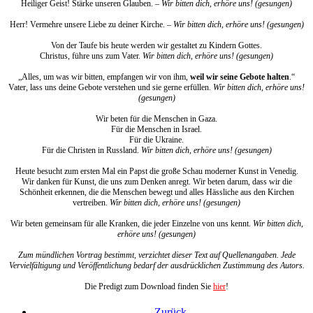
Heiliger Geist! Stärke unseren Glauben. –
Wir bitten dich, erhöre uns! (gesungen)
Herr! Vermehre unsere Liebe zu deiner Kirche. –
Wir bitten dich, erhöre uns! (gesungen)
Von der Taufe bis heute werden wir gestaltet zu Kindern Gottes.
Christus, führe uns zum Vater.
Wir bitten dich, erhöre uns! (gesungen)
„Alles, um was wir bitten, empfangen wir von ihm,
weil wir seine Gebote halten
.“
Vater, lass uns deine Gebote verstehen und sie gerne erfüllen.
Wir bitten dich, erhöre uns!
(gesungen)
Wir beten für die Menschen in Gaza.
Für die Menschen in Israel.
Für die Ukraine.
Für die Christen in Russland.
Wir bitten dich, erhöre uns! (gesungen)
Heute besucht zum ersten Mal ein Papst die große Schau moderner Kunst in Venedig.
Wir danken für Kunst, die uns zum Denken anregt. Wir beten darum, dass wir die
Schönheit erkennen, die die Menschen bewegt und alles Hässliche aus den Kirchen
vertreiben.
Wir bitten dich, erhöre uns! (gesungen)
Wir beten gemeinsam für alle Kranken, die jeder Einzelne von uns kennt.
Wir bitten dich,
erhöre uns! (gesungen)
Zum mündlichen Vortrag bestimmt, verzichtet dieser Text auf Quellenangaben. Jede
Vervielfältigung und Veröffentlichung bedarf der ausdrücklichen Zustimmung des Autors.
Die Predigt zum Download finden Sie
hier
!
Zurück