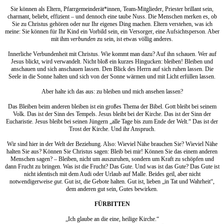
Sie können als Eltern, Pfarrgemeinderät*innen, Team-Mitglieder, Priester brillant sein,
charmant, beliebt, effizient – und dennoch eine taube Nuss. Die Menschen merken es, ob
Sie zu Christus gehören oder nur Ihr eigenes Ding machen. Eltern verstehen, was ich
meine: Sie können für Ihr Kind ein Vorbild sein, ein Versorger, eine Aufsichtsperson. Aber
mit ihm
verbunden
zu sein, ist etwas völlig anderes.
Innerliche Verbundenheit mit Christus. Wie kommt man dazu? Auf ihn schauen. Wer auf
Jesus blickt, wird verwandelt. Nicht bloß ein kurzes Hingucken: bleiben! Bleiben und
anschauen und sich anschauen lassen. Den Blick des Herrn auf sich ruhen lassen. Die
Seele in die Sonne halten und sich von der Sonne wärmen und mit Licht erfüllen lassen.
Aber halte ich das aus: zu bleiben und mich ansehen lassen?
Das Bleiben beim anderen bleiben ist ein großes Thema der Bibel. Gott bleibt bei seinem
Volk. Das ist der Sinn des Tempels. Jesus bleibt bei der Kirche. Das ist der Sinn der
Eucharistie. Jesus bleibt bei seinen Jüngern „alle Tage bis zum Ende der Welt.“ Das ist der
Trost der Kirche. Und ihr Anspruch.
Wir sind hier in der Welt der Beziehung. Also: Wieviel Nähe brauchen Sie? Wieviel Nähe
halten Sie aus? Können Sie Christus sagen: Bleib bei mir! Können Sie das einem anderen
Menschen sagen? – Bleiben, nicht um auszuruhen, sondern um Kraft zu schöpfen und
dann Frucht zu bringen. Was ist die Frucht? Das Gute. Und was ist das Gute? Das Gute ist
nicht identisch mit dem Audi oder Urlaub auf Malle. Beides geil, aber nicht
notwendigerweise
gut
. Gut ist, die Gebote halten. Gut ist, lieben „in Tat und Wahrheit“,
dem anderen gut sein, Gutes bewirken.
FÜRBITTEN
„Ich glaube an die eine, heilige Kirche.“