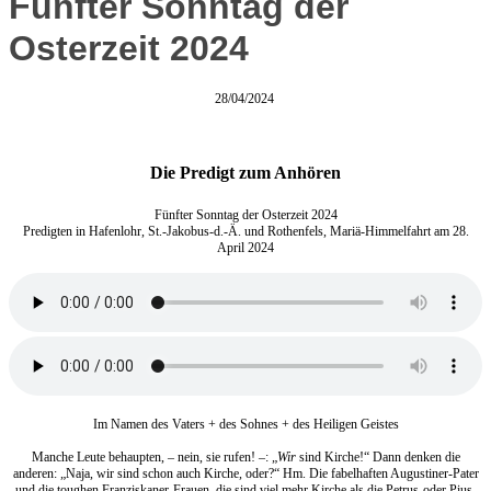
Fünfter Sonntag der
Osterzeit 2024
28/04/2024
Die Predigt zum Anhören
Fünfter Sonntag der Osterzeit 2024
Predigten in Hafenlohr, St.-Jakobus-d.-Ä. und Rothenfels, Mariä-Himmelfahrt am 28.
April 2024
Im Namen des Vaters + des Sohnes + des Heiligen Geistes
Manche Leute behaupten, – nein, sie rufen! –: „
Wir
sind Kirche!“ Dann denken die
anderen: „Naja, wir sind schon auch Kirche, oder?“ Hm. Die fabelhaften Augustiner-Pater
und die toughen Franziskaner-Frauen, die sind viel mehr Kirche als die Petrus-oder Pius-