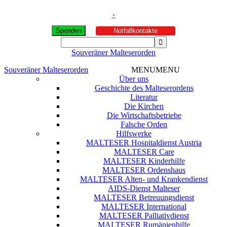
+
Spenden
Notfallkontakte
Souveräner Malteserorden
Souveräner Malteserorden
MENU
MENU
Über uns
Geschichte des Malteserordens
Literatur
Die Kirchen
Die Wirtschaftsbetriebe
Falsche Orden
Hilfswerke
MALTESER Hospitaldienst Austria
MALTESER Care
MALTESER Kinderhilfe
MALTESER Ordenshaus
MALTESER Alten- und Krankendienst
AIDS-Dienst Malteser
MALTESER Betreuungsdienst
MALTESER International
MALTESER Palliativdienst
MALTESER Rumänienhilfe