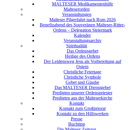
MALTESER Medikamentenhilfe
Malteserorden
Veranstaltungen
Malteser Pilgerfahrt nach Rom 2026
Benefizabend des Souveränen Malteser-Ritter-
Ordens – Delegation Steiermark
Kalender
Veranstaltungsarchiv
Spiritualität
Das Ordensgebet
Heilige des Ordens
Der Leidensweg Jesu als Vorbereitung auf
Ostern
Christliche Feiertage
Christliche Symbole
Gebet und Glaube
Das MALTESER Dienstgebet
Predigten unserer Ordenspriester
Predigten aus der Malteserkirche
Kontakt
Kontakt zum Großpriorat
Kontakt zu den Hilfswerken
Presse
Buchtipp
Die Malteser Zeitung