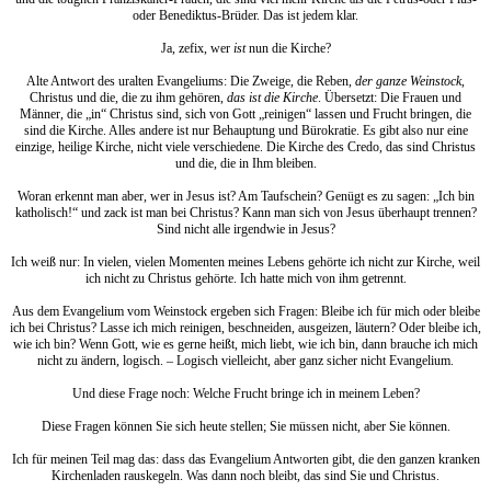
oder Benediktus-Brüder. Das ist jedem klar.
Ja, zefix, wer
ist
nun die Kirche?
Alte Antwort des uralten Evangeliums: Die Zweige, die Reben,
der ganze Weinstock
,
Christus und die, die zu ihm gehören,
das ist die Kirche
. Übersetzt: Die Frauen und
Männer, die „in“ Christus sind, sich von Gott „reinigen“ lassen und Frucht bringen, die
sind die Kirche. Alles andere ist nur Behauptung und Bürokratie. Es gibt also nur eine
einzige, heilige Kirche, nicht viele verschiedene. Die Kirche des Credo, das sind Christus
und die, die in Ihm bleiben.
Woran erkennt man aber, wer in Jesus ist? Am Taufschein? Genügt es zu sagen: „Ich bin
katholisch!“ und zack ist man bei Christus? Kann man sich von Jesus überhaupt trennen?
Sind nicht alle irgendwie in Jesus?
Ich weiß nur: In vielen, vielen Momenten meines Lebens gehörte ich nicht zur Kirche, weil
ich nicht zu Christus gehörte. Ich hatte mich von ihm getrennt.
Aus dem Evangelium vom Weinstock ergeben sich Fragen: Bleibe ich für mich oder bleibe
ich bei Christus? Lasse ich mich reinigen, beschneiden, ausgeizen, läutern? Oder bleibe ich,
wie ich bin? Wenn Gott, wie es gerne heißt, mich liebt, wie ich bin, dann brauche ich mich
nicht zu ändern, logisch. – Logisch vielleicht, aber ganz sicher nicht Evangelium.
Und diese Frage noch: Welche Frucht bringe ich in meinem Leben?
Diese Fragen können Sie sich heute stellen; Sie müssen nicht, aber Sie können.
Ich für meinen Teil mag das: dass das Evangelium Antworten gibt, die den ganzen kranken
Kirchenladen rauskegeln. Was dann noch bleibt, das sind Sie und Christus.