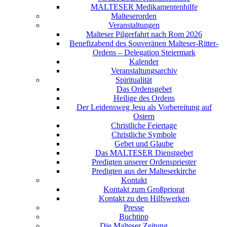
MALTESER Medikamentenhilfe
Malteserorden
Veranstaltungen
Malteser Pilgerfahrt nach Rom 2026
Benefizabend des Souveränen Malteser-Ritter-
Ordens – Delegation Steiermark
Kalender
Veranstaltungsarchiv
Spiritualität
Das Ordensgebet
Heilige des Ordens
Der Leidensweg Jesu als Vorbereitung auf
Ostern
Christliche Feiertage
Christliche Symbole
Gebet und Glaube
Das MALTESER Dienstgebet
Predigten unserer Ordenspriester
Predigten aus der Malteserkirche
Kontakt
Kontakt zum Großpriorat
Kontakt zu den Hilfswerken
Presse
Buchtipp
Die Malteser Zeitung