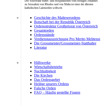
Der Souveräne Ritter- und Hospitalorden vom Heiligen Johannes
zu Jerusalem von Rhodos und von Malta ist einer der ältesten
katholischen Laienorden weltweit.
Geschichte des Malteserordens
Botschaft bei der Republik Österreich
Ordensstruktur Großpriorat von Österreich
Gesamtorden
Ordensstände
Verdienstauszeichnung Pro Merito Melitensi
Die Grossmeister/Grossmeister-Statthalter
Literatur
Hilfswerke
Wirtschaftsbetriebe
Nachhaltigkeit
Die Kirchen
Das Ordensgebet
Heilige unseres Ordens
Falsche Orden
FAQ – Häufig gestellte Fragen