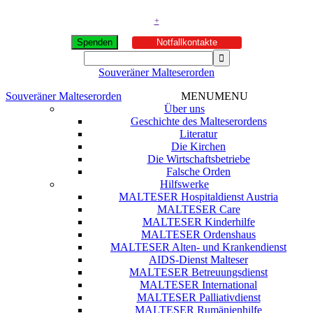
+
Spenden
Notfallkontakte
Souveräner Malteserorden
Souveräner Malteserorden
MENU
MENU
Über uns
Geschichte des Malteserordens
Literatur
Die Kirchen
Die Wirtschaftsbetriebe
Falsche Orden
Hilfswerke
MALTESER Hospitaldienst Austria
MALTESER Care
MALTESER Kinderhilfe
MALTESER Ordenshaus
MALTESER Alten- und Krankendienst
AIDS-Dienst Malteser
MALTESER Betreuungsdienst
MALTESER International
MALTESER Palliativdienst
MALTESER Rumänienhilfe