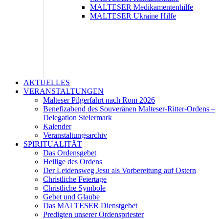
MALTESER Medikamentenhilfe
MALTESER Ukraine Hilfe
AKTUELLES
VERANSTALTUNGEN
Malteser Pilgerfahrt nach Rom 2026
Benefizabend des Souveränen Malteser-Ritter-Ordens –
Delegation Steiermark
Kalender
Veranstaltungsarchiv
SPIRITUALITÄT
Das Ordensgebet
Heilige des Ordens
Der Leidensweg Jesu als Vorbereitung auf Ostern
Christliche Feiertage
Christliche Symbole
Gebet und Glaube
Das MALTESER Dienstgebet
Predigten unserer Ordenspriester