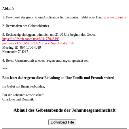
***
Ablauf:
1.
Download der gratis Zoom Application für Computer, Tablet oder Handy:
www.zoom.us
2. Bereithalten des Gebetsablaufes
3. Rechtzeitig einloggen, pünktlich um 21:00 Uhr beginnt das Gebet:
https://us02web.zoom.us/j/89417504619?
pwd=aGVFV01rSEx2TUZBdWkxSmpXdGkvdz09
Meeting-ID: 894 1750 4619
Kenncode: 794217
4. Beten, Gemeinschaft erleben, Segen empfangen, gestärkt sein
***
Bitte leitet daher gerne diese Einladung an Ihre Familie und Freunde weiter!
Im Gebet mit Ihnen verbunden,
Für die Johannesgemeinschaft
Charlotte und Dominik
Ablauf des Gebetsabends der Johannesgemeinschaft
Download File