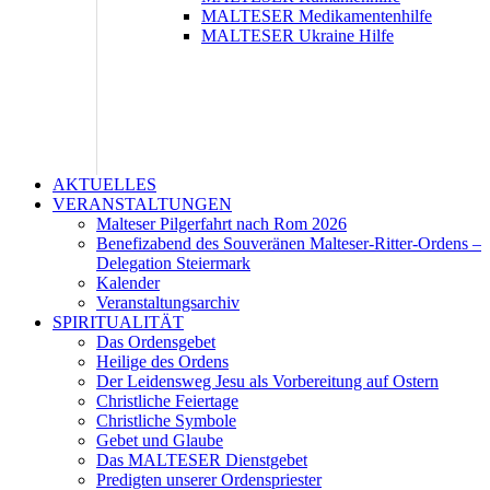
MALTESER Medikamentenhilfe
MALTESER Ukraine Hilfe
AKTUELLES
VERANSTALTUNGEN
Malteser Pilgerfahrt nach Rom 2026
Benefizabend des Souveränen Malteser-Ritter-Ordens –
Delegation Steiermark
Kalender
Veranstaltungsarchiv
SPIRITUALITÄT
Das Ordensgebet
Heilige des Ordens
Der Leidensweg Jesu als Vorbereitung auf Ostern
Christliche Feiertage
Christliche Symbole
Gebet und Glaube
Das MALTESER Dienstgebet
Predigten unserer Ordenspriester