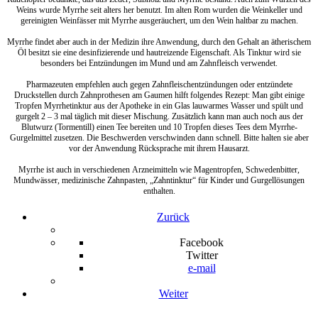
Weins wurde Myrrhe seit alters her benutzt. Im alten Rom wurden die Weinkeller und
gereinigten Weinfässer mit Myrrhe ausgeräuchert, um den Wein haltbar zu machen.
Myrrhe findet aber auch in der Medizin ihre Anwendung, durch den Gehalt an ätherischem
Öl besitzt sie eine desinfizierende und hautreizende Eigenschaft. Als Tinktur wird sie
besonders bei Entzündungen im Mund und am Zahnfleisch verwendet.
Pharmazeuten empfehlen auch gegen Zahnfleischentzündungen oder entzündete
Druckstellen durch Zahnprothesen am Gaumen hilft folgendes Rezept: Man gibt einige
Tropfen Myrrhetinktur aus der Apotheke in ein Glas lauwarmes Wasser und spült und
gurgelt 2 – 3 mal täglich mit dieser Mischung. Zusätzlich kann man auch noch aus der
Blutwurz (Tormentill) einen Tee bereiten und 10 Tropfen dieses Tees dem Myrrhe-
Gurgelmittel zusetzen. Die Beschwerden verschwinden dann schnell. Bitte halten sie aber
vor der Anwendung Rücksprache mit ihrem Hausarzt.
Myrrhe ist auch in verschiedenen Arzneimitteln wie Magentropfen, Schwedenbitter,
Mundwässer, medizinische Zahnpasten, „Zahntinktur“ für Kinder und Gurgellösungen
enthalten.
Zurück
Facebook
Twitter
e-mail
Weiter