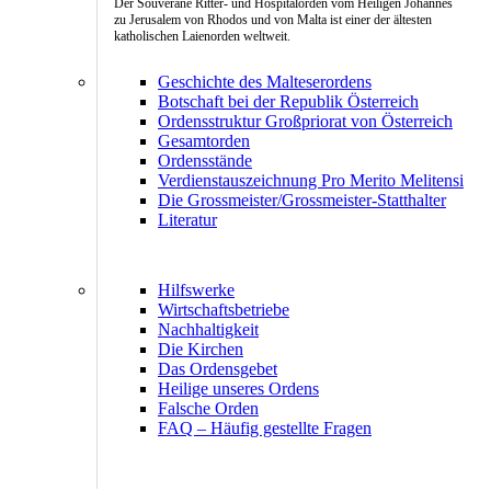
Der Souveräne Ritter- und Hospitalorden vom Heiligen Johannes
zu Jerusalem von Rhodos und von Malta ist einer der ältesten
katholischen Laienorden weltweit.
Geschichte des Malteserordens
Botschaft bei der Republik Österreich
Ordensstruktur Großpriorat von Österreich
Gesamtorden
Ordensstände
Verdienstauszeichnung Pro Merito Melitensi
Die Grossmeister/Grossmeister-Statthalter
Literatur
Hilfswerke
Wirtschaftsbetriebe
Nachhaltigkeit
Die Kirchen
Das Ordensgebet
Heilige unseres Ordens
Falsche Orden
FAQ – Häufig gestellte Fragen