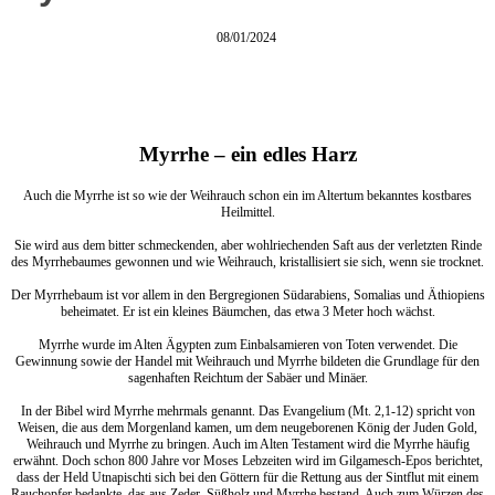
08/01/2024
Myrrhe – ein edles Harz
Auch die Myrrhe ist so wie der Weihrauch schon ein im Altertum bekanntes kostbares
Heilmittel.
Sie wird aus dem bitter schmeckenden, aber wohlriechenden Saft aus der verletzten Rinde
des Myrrhebaumes gewonnen und wie Weihrauch, kristallisiert sie sich, wenn sie trocknet.
Der Myrrhebaum ist vor allem in den Bergregionen Südarabiens, Somalias und Äthiopiens
beheimatet. Er ist ein kleines Bäumchen, das etwa 3 Meter hoch wächst.
Myrrhe wurde im Alten Ägypten zum Einbalsamieren von Toten verwendet. Die
Gewinnung sowie der Handel mit Weihrauch und Myrrhe bildeten die Grundlage für den
sagenhaften Reichtum der Sabäer und Minäer.
In der Bibel wird Myrrhe mehrmals genannt. Das Evangelium (Mt. 2,1-12) spricht von
Weisen, die aus dem Morgenland kamen, um dem neugeborenen König der Juden Gold,
Weihrauch und Myrrhe zu bringen. Auch im Alten Testament wird die Myrrhe häufig
erwähnt. Doch schon 800 Jahre vor Moses Lebzeiten wird im Gilgamesch-Epos berichtet,
dass der Held Utnapischti sich bei den Göttern für die Rettung aus der Sintflut mit einem
Rauchopfer bedankte, das aus Zeder, Süßholz und Myrrhe bestand. Auch zum Würzen des