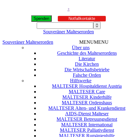
+
Spenden
Notfallkontakte
Souveräner Malteserorden
Souveräner Malteserorden
MENU
MENU
Über uns
Geschichte des Malteserordens
Literatur
Die Kirchen
Die Wirtschaftsbetriebe
Falsche Orden
Hilfswerke
MALTESER Hospitaldienst Austria
MALTESER Care
MALTESER Kinderhilfe
MALTESER Ordenshaus
MALTESER Alten- und Krankendienst
AIDS-Dienst Malteser
MALTESER Betreuungsdienst
MALTESER International
MALTESER Palliativdienst
MALTESER Rumänienhilfe