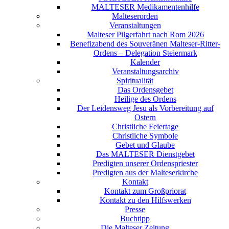
MALTESER Medikamentenhilfe
Malteserorden
Veranstaltungen
Malteser Pilgerfahrt nach Rom 2026
Benefizabend des Souveränen Malteser-Ritter-
Ordens – Delegation Steiermark
Kalender
Veranstaltungsarchiv
Spiritualität
Das Ordensgebet
Heilige des Ordens
Der Leidensweg Jesu als Vorbereitung auf
Ostern
Christliche Feiertage
Christliche Symbole
Gebet und Glaube
Das MALTESER Dienstgebet
Predigten unserer Ordenspriester
Predigten aus der Malteserkirche
Kontakt
Kontakt zum Großpriorat
Kontakt zu den Hilfswerken
Presse
Buchtipp
Die Malteser Zeitung