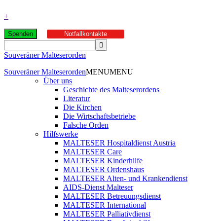
+
Spenden
Notfallkontakte
Souveräner Malteserorden
Souveräner Malteserorden
MENU
MENU
Über uns
Geschichte des Malteserordens
Literatur
Die Kirchen
Die Wirtschaftsbetriebe
Falsche Orden
Hilfswerke
MALTESER Hospitaldienst Austria
MALTESER Care
MALTESER Kinderhilfe
MALTESER Ordenshaus
MALTESER Alten- und Krankendienst
AIDS-Dienst Malteser
MALTESER Betreuungsdienst
MALTESER International
MALTESER Palliativdienst