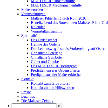
MALTESER Rumänienhilfe
MALTESER Medikamentenhilfe
Malteserorden
Veranstaltungen
Malteser Pilgerfahrt nach Rom 2026
Benefizabend des Souveränen Malteser-Ritter-Ord
Kalender
Veranstaltungsarchiv
Spiritualität
Das Ordensgebet
Heilige des Ordens
Der Leidensweg Jesu als Vorbereitung auf Ostern
Christliche Feiertage
Christliche Symbole
Gebet und Glaube
Das MALTESER Dienstgebet
Predigten unserer Ordenspriester
Predigten aus der Malteserkirche
Kontakt
Kontakt zum Großpriorat
Kontakt zu den Hilfswerken
Presse
Buchtipp
Die Malteser Zeitung