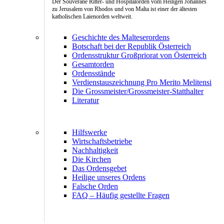
Der Souveräne Ritter- und Hospitalorden vom Heiligen Johannes
zu Jerusalem von Rhodos und von Malta ist einer der ältesten
katholischen Laienorden weltweit.
Geschichte des Malteserordens
Botschaft bei der Republik Österreich
Ordensstruktur Großpriorat von Österreich
Gesamtorden
Ordensstände
Verdienstauszeichnung Pro Merito Melitensi
Die Grossmeister/Grossmeister-Statthalter
Literatur
Hilfswerke
Wirtschaftsbetriebe
Nachhaltigkeit
Die Kirchen
Das Ordensgebet
Heilige unseres Ordens
Falsche Orden
FAQ – Häufig gestellte Fragen