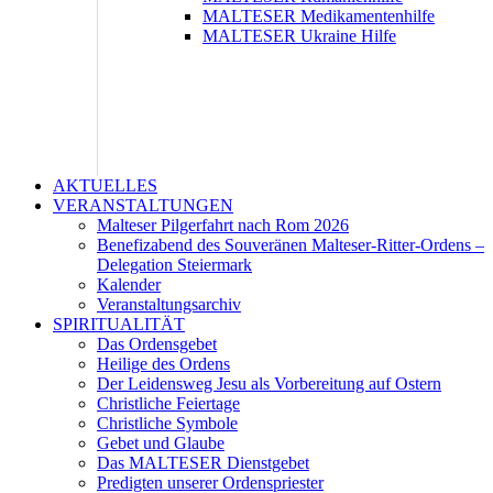
MALTESER Medikamentenhilfe
MALTESER Ukraine Hilfe
AKTUELLES
VERANSTALTUNGEN
Malteser Pilgerfahrt nach Rom 2026
Benefizabend des Souveränen Malteser-Ritter-Ordens –
Delegation Steiermark
Kalender
Veranstaltungsarchiv
SPIRITUALITÄT
Das Ordensgebet
Heilige des Ordens
Der Leidensweg Jesu als Vorbereitung auf Ostern
Christliche Feiertage
Christliche Symbole
Gebet und Glaube
Das MALTESER Dienstgebet
Predigten unserer Ordenspriester