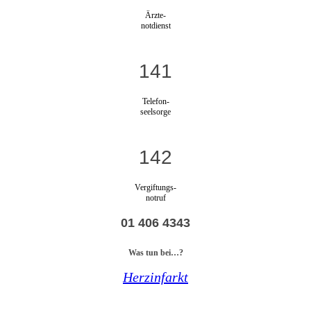
Ärzte-
notdienst
141
Telefon-
seelsorge
142
Vergiftungs-
notruf
01 406 4343
Was tun bei…?
Herzinfarkt