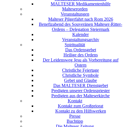
MALTESER Medikamentenhilfe
Malteserorden
Veranstaltungen
Malteser Pilgerfahrt nach Rom 2026
Benefizabend des Souveränen Malteser-Ritter-
Ordens – Delegation Steiermark
Kalender
Veranstaltungsarchiv
Spiritualität
Das Ordensgebet
Heilige des Ordens
Der Leidensweg Jesu als Vorbereitung auf
Ostern
Christliche Feiertage
Christliche Symbole
Gebet und Glaube
Das MALTESER Dienstgebet
Predigten unserer Ordenspriester
Predigten aus der Malteserkirche
Kontakt
Kontakt zum Großpriorat
Kontakt zu den Hilfswerken
Presse
Buchtipp
Die Malteser Zeitung