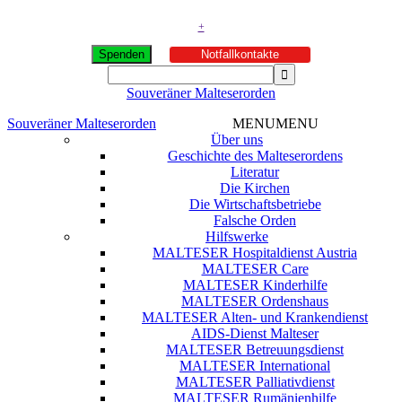
+
Spenden
Notfallkontakte
Souveräner Malteserorden
Souveräner Malteserorden
MENU
MENU
Über uns
Geschichte des Malteserordens
Literatur
Die Kirchen
Die Wirtschaftsbetriebe
Falsche Orden
Hilfswerke
MALTESER Hospitaldienst Austria
MALTESER Care
MALTESER Kinderhilfe
MALTESER Ordenshaus
MALTESER Alten- und Krankendienst
AIDS-Dienst Malteser
MALTESER Betreuungsdienst
MALTESER International
MALTESER Palliativdienst
MALTESER Rumänienhilfe