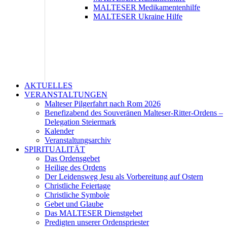
MALTESER Medikamentenhilfe
MALTESER Ukraine Hilfe
AKTUELLES
VERANSTALTUNGEN
Malteser Pilgerfahrt nach Rom 2026
Benefizabend des Souveränen Malteser-Ritter-Ordens –
Delegation Steiermark
Kalender
Veranstaltungsarchiv
SPIRITUALITÄT
Das Ordensgebet
Heilige des Ordens
Der Leidensweg Jesu als Vorbereitung auf Ostern
Christliche Feiertage
Christliche Symbole
Gebet und Glaube
Das MALTESER Dienstgebet
Predigten unserer Ordenspriester