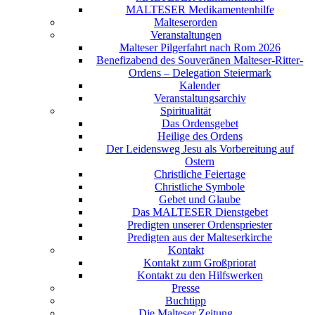
MALTESER Medikamentenhilfe
Malteserorden
Veranstaltungen
Malteser Pilgerfahrt nach Rom 2026
Benefizabend des Souveränen Malteser-Ritter-
Ordens – Delegation Steiermark
Kalender
Veranstaltungsarchiv
Spiritualität
Das Ordensgebet
Heilige des Ordens
Der Leidensweg Jesu als Vorbereitung auf
Ostern
Christliche Feiertage
Christliche Symbole
Gebet und Glaube
Das MALTESER Dienstgebet
Predigten unserer Ordenspriester
Predigten aus der Malteserkirche
Kontakt
Kontakt zum Großpriorat
Kontakt zu den Hilfswerken
Presse
Buchtipp
Die Malteser Zeitung