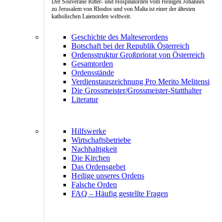
Der Souveräne Ritter- und Hospitalorden vom Heiligen Johannes
zu Jerusalem von Rhodos und von Malta ist einer der ältesten
katholischen Laienorden weltweit.
Geschichte des Malteserordens
Botschaft bei der Republik Österreich
Ordensstruktur Großpriorat von Österreich
Gesamtorden
Ordensstände
Verdienstauszeichnung Pro Merito Melitensi
Die Grossmeister/Grossmeister-Statthalter
Literatur
Hilfswerke
Wirtschaftsbetriebe
Nachhaltigkeit
Die Kirchen
Das Ordensgebet
Heilige unseres Ordens
Falsche Orden
FAQ – Häufig gestellte Fragen