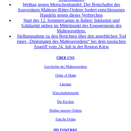
Welttag gegen Menschenhandel: Der Botschafter des
Souveränen Malteser-Ritter-Ordens fordert entschlossenes
Handeln gegen dieses Verbrechen
Start des 12. Sommercamps in Italien: Inklusion und
Solidarität stehen im Mittelpunkt des Engagements des
Malteserordens.
Stellungnahme zu den Berichten über den angeblichen Tod
eines „Diplomaten des Malteserordens“ bei dem russischen
Angriff vom 24. Juli in der Region Kiew
ÜBER UNS
Geschichte des Malteserordens
Order of Malta
Literatur
Wirtschaftsbetriebe
Die Kirchen
Heilige unseres Ordens
Falsche Orden
HILFSWERKE