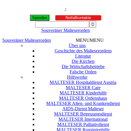
+
Spenden
Notfallkontakte
Souveräner Malteserorden
Souveräner Malteserorden
MENU
MENU
Über uns
Geschichte des Malteserordens
Literatur
Die Kirchen
Die Wirtschaftsbetriebe
Falsche Orden
Hilfswerke
MALTESER Hospitaldienst Austria
MALTESER Care
MALTESER Kinderhilfe
MALTESER Ordenshaus
MALTESER Alten- und Krankendienst
AIDS-Dienst Malteser
MALTESER Betreuungsdienst
MALTESER International
MALTESER Palliativdienst
MALTESER Rumänienhilfe