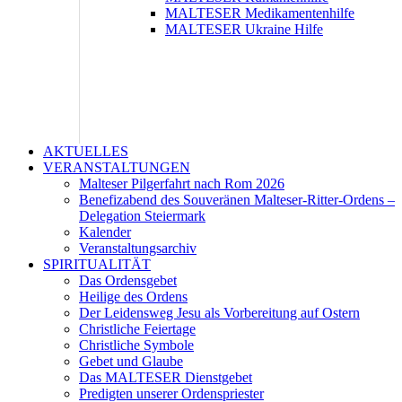
MALTESER Medikamentenhilfe
MALTESER Ukraine Hilfe
AKTUELLES
VERANSTALTUNGEN
Malteser Pilgerfahrt nach Rom 2026
Benefizabend des Souveränen Malteser-Ritter-Ordens –
Delegation Steiermark
Kalender
Veranstaltungsarchiv
SPIRITUALITÄT
Das Ordensgebet
Heilige des Ordens
Der Leidensweg Jesu als Vorbereitung auf Ostern
Christliche Feiertage
Christliche Symbole
Gebet und Glaube
Das MALTESER Dienstgebet
Predigten unserer Ordenspriester