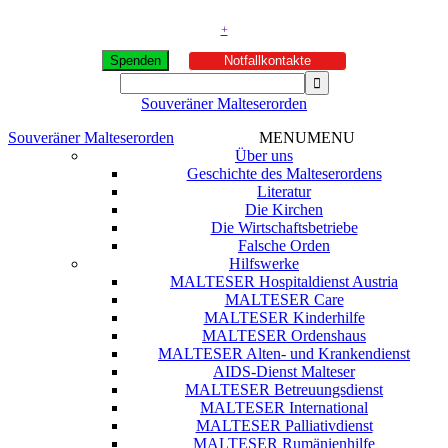
+
Spenden
Notfallkontakte
Souveräner Malteserorden
Souveräner Malteserorden
MENU
MENU
Über uns
Geschichte des Malteserordens
Literatur
Die Kirchen
Die Wirtschaftsbetriebe
Falsche Orden
Hilfswerke
MALTESER Hospitaldienst Austria
MALTESER Care
MALTESER Kinderhilfe
MALTESER Ordenshaus
MALTESER Alten- und Krankendienst
AIDS-Dienst Malteser
MALTESER Betreuungsdienst
MALTESER International
MALTESER Palliativdienst
MALTESER Rumänienhilfe