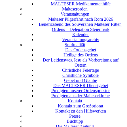
MALTESER Medikamentenhilfe
Malteserorden
Veranstaltungen
Malteser Pilgerfahrt nach Rom 2026
Benefizabend des Souveränen Malteser-Ritter-
Ordens – Delegation Steiermark
Kalender
Veranstaltungsarchiv
Spiritualität
Das Ordensgebet
Heilige des Ordens
Der Leidensweg Jesu als Vorbereitung auf
Ostern
Christliche Feiertage
Christliche Symbole
Gebet und Glaube
Das MALTESER Dienstgebet
Predigten unserer Ordenspriester
Predigten aus der Malteserkirche
Kontakt
Kontakt zum Großpriorat
Kontakt zu den Hilfswerken
Presse
Buchtipp
Die Malteser Zeitung