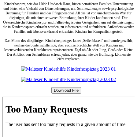
Kinderhospize, wie das Hilde Umdasch Haus, bieten betroffenen Familien Unterstützung
und bieten eine Vielzahl von Dienstleistungen, u.a. Schmerztherapie sowie psychologische
Betreuung für Familien und das Pflegepersonal. All das ist von unschätzbarem Wert für
diejenigen, die mit einer schweren Erkrankung ihrer Kinder konfrontiert sind. Der
Österreichische Kinderhospiz- und Palliativtag ist eine Gelegenheit, um auf die Leistungen,
die in Kinderhospizen erbracht werden, zu informieren und aufzuklären. Außerdem werden
Familien mit lebensverkürzend erkrankten Kindern ins Rampenlicht gestellt.
Das Motto des diesjährigen Kinderhospiztages lautet „Seifenblasen“ und wurde gewählt,
weil sie die bunte, schillernde, aber auch zerbrechliche Welt von Kindern mit
lebensverkürzenden Krankheiten repräsentieren. Egal ob Alt oder Jung, Groß oder Klein:
Der Anblick von Seifenblasen erfreut jeden, aber genau wie die Hoffnung, können sie
leicht zerplatzen.
Download File