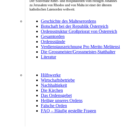
Der Souveräne Ritter- und Hospitalorden vom Heiligen Johannes
zu Jerusalem von Rhodos und von Malta ist einer der ältesten
katholischen Laienorden weltweit.
Geschichte des Malteserordens
Botschaft bei der Republik Österreich
Ordensstruktur Großpriorat von Österreich
Gesamtorden
Ordensstände
Verdienstauszeichnung Pro Merito Melitensi
Die Grossmeister/Grossmeister-Statthalter
Literatur
Hilfswerke
Wirtschaftsbetriebe
Nachhaltigkeit
Die Kirchen
Das Ordensgebet
Heilige unseres Ordens
Falsche Orden
FAQ – Häufig gestellte Fragen