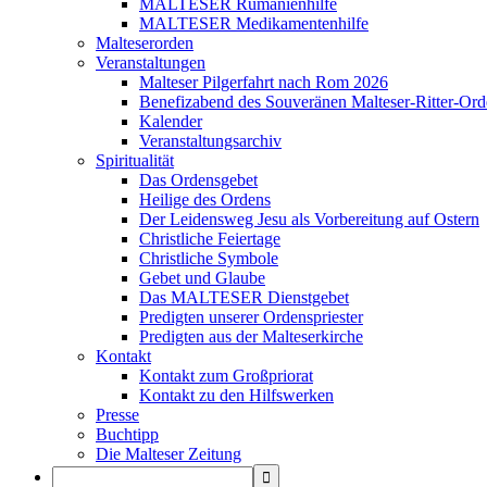
MALTESER Rumänienhilfe
MALTESER Medikamentenhilfe
Malteserorden
Veranstaltungen
Malteser Pilgerfahrt nach Rom 2026
Benefizabend des Souveränen Malteser-Ritter-Ord
Kalender
Veranstaltungsarchiv
Spiritualität
Das Ordensgebet
Heilige des Ordens
Der Leidensweg Jesu als Vorbereitung auf Ostern
Christliche Feiertage
Christliche Symbole
Gebet und Glaube
Das MALTESER Dienstgebet
Predigten unserer Ordenspriester
Predigten aus der Malteserkirche
Kontakt
Kontakt zum Großpriorat
Kontakt zu den Hilfswerken
Presse
Buchtipp
Die Malteser Zeitung