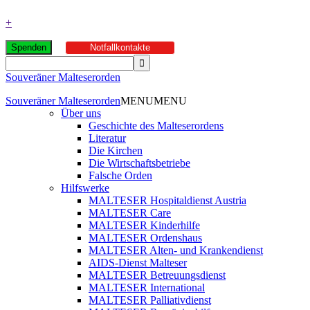
+
Spenden
Notfallkontakte
Souveräner Malteserorden
Souveräner Malteserorden
MENU
MENU
Über uns
Geschichte des Malteserordens
Literatur
Die Kirchen
Die Wirtschaftsbetriebe
Falsche Orden
Hilfswerke
MALTESER Hospitaldienst Austria
MALTESER Care
MALTESER Kinderhilfe
MALTESER Ordenshaus
MALTESER Alten- und Krankendienst
AIDS-Dienst Malteser
MALTESER Betreuungsdienst
MALTESER International
MALTESER Palliativdienst