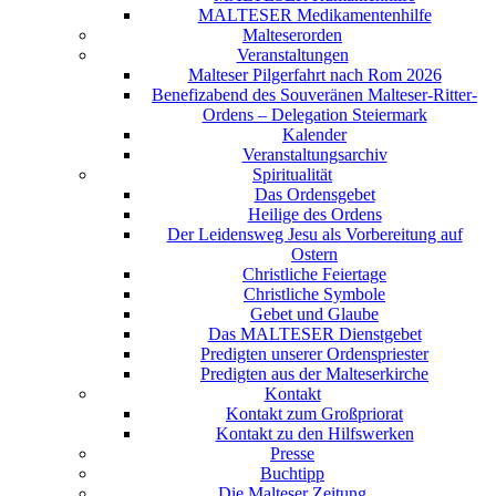
MALTESER Medikamentenhilfe
Malteserorden
Veranstaltungen
Malteser Pilgerfahrt nach Rom 2026
Benefizabend des Souveränen Malteser-Ritter-
Ordens – Delegation Steiermark
Kalender
Veranstaltungsarchiv
Spiritualität
Das Ordensgebet
Heilige des Ordens
Der Leidensweg Jesu als Vorbereitung auf
Ostern
Christliche Feiertage
Christliche Symbole
Gebet und Glaube
Das MALTESER Dienstgebet
Predigten unserer Ordenspriester
Predigten aus der Malteserkirche
Kontakt
Kontakt zum Großpriorat
Kontakt zu den Hilfswerken
Presse
Buchtipp
Die Malteser Zeitung