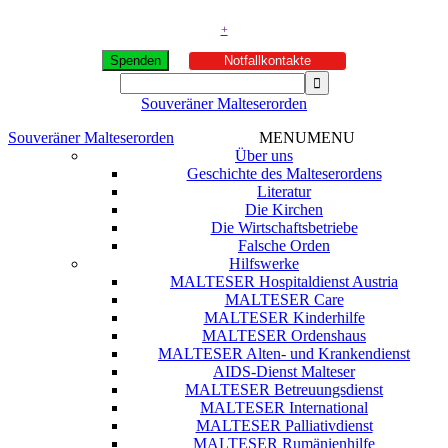
+
Spenden
Notfallkontakte
Souveräner Malteserorden
Souveräner Malteserorden
MENU
MENU
Über uns
Geschichte des Malteserordens
Literatur
Die Kirchen
Die Wirtschaftsbetriebe
Falsche Orden
Hilfswerke
MALTESER Hospitaldienst Austria
MALTESER Care
MALTESER Kinderhilfe
MALTESER Ordenshaus
MALTESER Alten- und Krankendienst
AIDS-Dienst Malteser
MALTESER Betreuungsdienst
MALTESER International
MALTESER Palliativdienst
MALTESER Rumänienhilfe