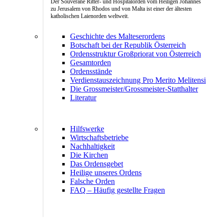
Der Souveräne Ritter- und Hospitalorden vom Heiligen Johannes
zu Jerusalem von Rhodos und von Malta ist einer der ältesten
katholischen Laienorden weltweit.
Geschichte des Malteserordens
Botschaft bei der Republik Österreich
Ordensstruktur Großpriorat von Österreich
Gesamtorden
Ordensstände
Verdienstauszeichnung Pro Merito Melitensi
Die Grossmeister/Grossmeister-Statthalter
Literatur
Hilfswerke
Wirtschaftsbetriebe
Nachhaltigkeit
Die Kirchen
Das Ordensgebet
Heilige unseres Ordens
Falsche Orden
FAQ – Häufig gestellte Fragen