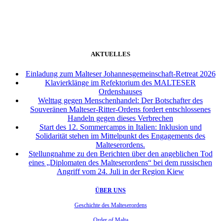
weiter
AKTUELLES
Einladung zum Malteser Johannesgemeinschaft-Retreat 2026
Klavierklänge im Refektorium des MALTESER
Ordenshauses
Welttag gegen Menschenhandel: Der Botschafter des
Souveränen Malteser-Ritter-Ordens fordert entschlossenes
Handeln gegen dieses Verbrechen
Start des 12. Sommercamps in Italien: Inklusion und
Solidarität stehen im Mittelpunkt des Engagements des
Malteserordens.
Stellungnahme zu den Berichten über den angeblichen Tod
eines „Diplomaten des Malteserordens“ bei dem russischen
Angriff vom 24. Juli in der Region Kiew
ÜBER UNS
Geschichte des Malteserordens
Order of Malta