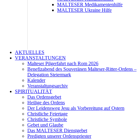
MALTESER Medikamentenhilfe
MALTESER Ukraine Hilfe
AKTUELLES
VERANSTALTUNGEN
Malteser Pilgerfahrt nach Rom 2026
Benefizabend des Souveränen Malteser-Ritter-Ordens –
Delegation Steiermark
Kalender
Veranstaltungsarchiv
SPIRITUALITÄT
Das Ordensgebet
Heilige des Ordens
Der Leidensweg Jesu als Vorbereitung auf Ostern
Christliche Feiertage
Christliche Symbole
Gebet und Glaube
Das MALTESER Dienstgebet
Predigten unserer Ordenspriester