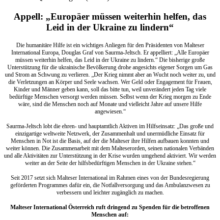
Appell: „Europäer müssen weiterhin helfen, das
Leid in der Ukraine zu lindern“
Die humanitäre Hilfe ist ein wichtiges Anliegen für den Präsidenten von Malteser
International Europa, Douglas Graf von Saurma-Jeltsch. Er appelliert: „Alle Europäer
müssen weiterhin helfen, das Leid in der Ukraine zu lindern.“ Die bisherige große
Unterstützung für die ukrainische Bevölkerung drohe angesichts eigener Sorgen um Gas
und Strom an Schwung zu verlieren. „Der Krieg nimmt aber an Wucht noch weiter zu, und
die Verletzungen an Körper und Seele wachsen. Wer Geld oder Engagement für Frauen,
Kinder und Männer geben kann, soll das bitte tun, weil unverändert jeden Tag viele
bedürftige Menschen versorgt werden müssen. Selbst wenn der Krieg morgen zu Ende
wäre, sind die Menschen noch auf Monate und vielleicht Jahre auf unsere Hilfe
angewiesen.“
Saurma-Jeltsch lobt die ehren- und hauptamtlich Aktiven im Hilfseinsatz: „Das große und
einzigartige weltweite Netzwerk, der Zusammenhalt und unermüdliche Einsatz für
Menschen in Not ist die Basis, auf der die Malteser ihre Hilfen aufbauen konnten und
weiter können. Die Zusammenarbeit mit dem Malteserorden, seinen nationalen Verbänden
und alle Aktivitäten zur Unterstützung in der Krise wurden umgehend aktiviert. Wir werden
weiter an der Seite der hilfsbedürftigen Menschen in der Ukraine stehen.“
Seit 2017 setzt sich Malteser International im Rahmen eines von der Bundesregierung
geförderten Programmes dafür ein, die Notfallversorgung und das Ambulanzwesen zu
verbessern und leichter zugänglich zu machen.
Malteser International Österreich ruft dringend zu Spenden für die betroffenen
Menschen auf: