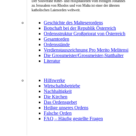
Der Souveräne Ritter- und Hospitalorden vom Heiligen Johannes
zu Jerusalem von Rhodos und von Malta ist einer der ältesten
katholischen Laienorden weltweit.
Geschichte des Malteserordens
Botschaft bei der Republik Österreich
Ordensstruktur Großpriorat von Österreich
Gesamtorden
Ordensstände
Verdienstauszeichnung Pro Merito Melitensi
Die Grossmeister/Grossmeister-Statthalter
Literatur
Hilfswerke
Wirtschaftsbetriebe
Nachhaltigkeit
Die Kirchen
Das Ordensgebet
Heilige unseres Ordens
Falsche Orden
FAQ – Häufig gestellte Fragen