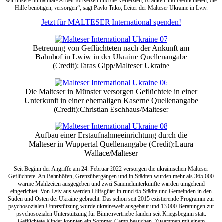
wir unsere humanitäre Arbeit fortsetzen und die Verletzten, Kranken und Geflüchteten, die
Hilfe benötigen, versorgen“, sagt Pavlo Titko, Leiter der Malteser Ukraine in Lviv.
Jetzt für MALTESER International spenden!
Betreuung von Geflüchteten nach der Ankunft am
Bahnhof in Lwiw in der Ukraine Quellenangabe
(Credit):Taras Gipp/Malteser Ukraine
Die Malteser in Münster versorgen Geflüchtete in einer
Unterkunft in einer ehemaligen Kaserne Quellenangabe
(Credit):Christian Eschhaus/Malteser
Aufbau einer Erstaufnahmeeinrichtung durch die
Malteser in Wuppertal Quellenangabe (Credit):Laura
Wallace/Malteser
Seit Beginn der Angriffe am 24. Februar 2022 versorgen die ukrainischen Malteser
Geflüchtete. An Bahnhöfen, Grenzübergängen und in Städten wurden mehr als 365.000
warme Mahlzeiten ausgegeben und zwei Sammelunterkünfte wurden umgehend
eingerichtet. Von Lviv aus werden Hilfsgüter in rund 65 Städte und Gemeinden in den
Süden und Osten der Ukraine gebracht. Das schon seit 2015 existierende Programm zur
psychosozialen Unterstützung wurde ukraineweit ausgebaut und 13.000 Beratungen zur
psychosozialen Unterstützung für Binnenvertriebe fanden seit Kriegsbeginn statt.
Geflüchtete Kinder konnten ein Sommer-Camp besuchen. Zusammen mit einem