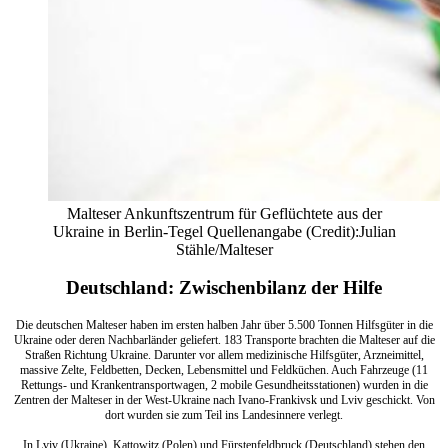
Malteser Ankunftszentrum für Geflüchtete aus der
Ukraine in Berlin-Tegel Quellenangabe (Credit):Julian
Stähle/Malteser
Deutschland: Zwischenbilanz der Hilfe
Die deutschen Malteser haben im ersten halben Jahr über 5.500 Tonnen Hilfsgüter in die
Ukraine oder deren Nachbarländer geliefert. 183 Transporte brachten die Malteser auf die
Straßen Richtung Ukraine. Darunter vor allem medizinische Hilfsgüter, Arzneimittel,
massive Zelte, Feldbetten, Decken, Lebensmittel und Feldküchen. Auch Fahrzeuge (11
Rettungs- und Krankentransportwagen, 2 mobile Gesundheitsstationen) wurden in die
Zentren der Malteser in der West-Ukraine nach Ivano-Frankivsk und Lviv geschickt. Von
dort wurden sie zum Teil ins Landesinnere verlegt.
In Lviv (Ukraine), Kattowitz (Polen) und Fürstenfeldbruck (Deutschland) stehen den