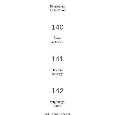
Bergrettung,
Alpin-Notruf
140
Ärzte-
notdienst
141
Telefon-
seelsorge
142
Vergiftungs-
notruf
01 406 4343