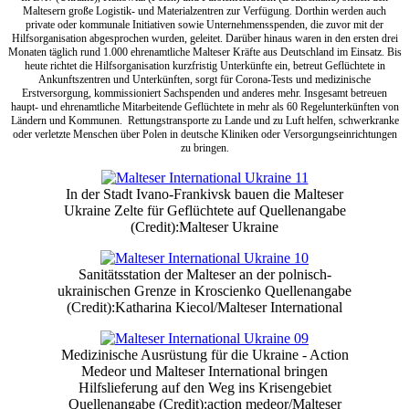
Maltesern große Logistik- und Materialzentren zur Verfügung. Dorthin werden auch
private oder kommunale Initiativen sowie Unternehmensspenden, die zuvor mit der
Hilfsorganisation abgesprochen wurden, geleitet. Darüber hinaus waren in den ersten drei
Monaten täglich rund 1.000 ehrenamtliche Malteser Kräfte aus Deutschland im Einsatz. Bis
heute richtet die Hilfsorganisation kurzfristig Unterkünfte ein, betreut Geflüchtete in
Ankunftszentren und Unterkünften, sorgt für Corona-Tests und medizinische
Erstversorgung, kommissioniert Sachspenden und anderes mehr. Insgesamt betreuen
haupt- und ehrenamtliche Mitarbeitende Geflüchtete in mehr als 60 Regelunterkünften von
Ländern und Kommunen. Rettungstransporte zu Lande und zu Luft helfen, schwerkranke
oder verletzte Menschen über Polen in deutsche Kliniken oder Versorgungseinrichtungen
zu bringen.
In der Stadt Ivano-Frankivsk bauen die Malteser
Ukraine Zelte für Geflüchtete auf Quellenangabe
(Credit):Malteser Ukraine
Sanitätsstation der Malteser an der polnisch-
ukrainischen Grenze in Kroscienko Quellenangabe
(Credit):Katharina Kiecol/Malteser International
Medizinische Ausrüstung für die Ukraine - Action
Medeor und Malteser International bringen
Hilfslieferung auf den Weg ins Krisengebiet
Quellenangabe (Credit):action medeor/Malteser