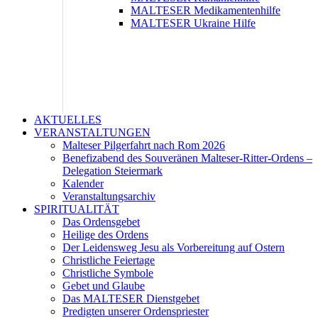
MALTESER Medikamentenhilfe
MALTESER Ukraine Hilfe
AKTUELLES
VERANSTALTUNGEN
Malteser Pilgerfahrt nach Rom 2026
Benefizabend des Souveränen Malteser-Ritter-Ordens –
Delegation Steiermark
Kalender
Veranstaltungsarchiv
SPIRITUALITÄT
Das Ordensgebet
Heilige des Ordens
Der Leidensweg Jesu als Vorbereitung auf Ostern
Christliche Feiertage
Christliche Symbole
Gebet und Glaube
Das MALTESER Dienstgebet
Predigten unserer Ordenspriester