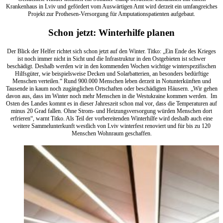
Krankenhaus in Lviv und gefördert vom Auswärtigen Amt wird derzeit ein umfangreiches
Projekt zur Prothesen-Versorgung für Amputationspatienten aufgebaut.
Schon jetzt: Winterhilfe planen
Der Blick der Helfer richtet sich schon jetzt auf den Winter. Titko: „Ein Ende des Krieges
ist noch immer nicht in Sicht und die Infrastruktur in den Ostgebieten ist schwer
beschädigt. Deshalb werden wir in den kommenden Wochen wichtige winterspezifischen
Hilfsgüter, wie beispielsweise Decken und Solarbatterien, an besonders bedürftige
Menschen verteilen.“ Rund 900.000 Menschen leben derzeit in Notunterkünften und
Tausende in kaum noch zugänglichen Ortschaften oder beschädigten Häusern. „Wir gehen
davon aus, dass im Winter noch mehr Menschen in die Westukraine kommen werden. Im
Osten des Landes kommt es in dieser Jahreszeit schon mal vor, dass die Temperaturen auf
minus 20 Grad fallen. Ohne Strom- und Heizungsversorgung würden Menschen dort
erfrieren“, warnt Titko. Als Teil der vorbereitenden Winterhilfe wird deshalb auch eine
weitere Sammelunterkunft westlich von Lviv winterfest renoviert und für bis zu 120
Menschen Wohnraum geschaffen.