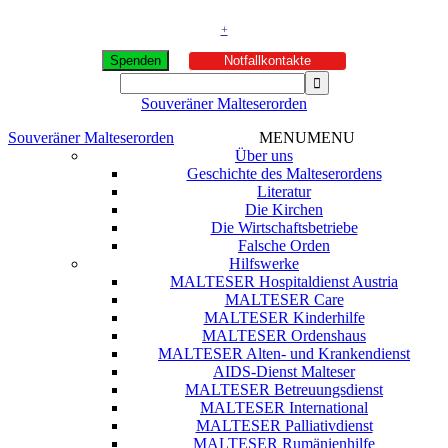
+
Spenden
Notfallkontakte
Souveräner Malteserorden
Souveräner Malteserorden
MENU
MENU
Über uns
Geschichte des Malteserordens
Literatur
Die Kirchen
Die Wirtschaftsbetriebe
Falsche Orden
Hilfswerke
MALTESER Hospitaldienst Austria
MALTESER Care
MALTESER Kinderhilfe
MALTESER Ordenshaus
MALTESER Alten- und Krankendienst
AIDS-Dienst Malteser
MALTESER Betreuungsdienst
MALTESER International
MALTESER Palliativdienst
MALTESER Rumänienhilfe