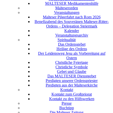
MALTESER Medikamentenhilfe
Malteserorden
Veranstaltungen
Malteser Pilgerfahrt nach Rom 2026
Benefizabend des Souveränen Malteser-Ritter-
Ordens – Delegation Steiermark
Kalender
Veranstaltungsarchiv
Spiritualität
Das Ordensgebet
Heilige des Ordens
Der Leidensweg Jesu als Vorbereitung auf
Ostern
Christliche Feiertage
Christliche Symbole
Gebet und Glaube
Das MALTESER Dienstgebet
Predigten unserer Ordenspriester
Predigten aus der Malteserkirche
Kontakt
Kontakt zum Großpriorat
Kontakt zu den Hilfswerken
Presse
Buchtipp
Die Malteser Zeitung