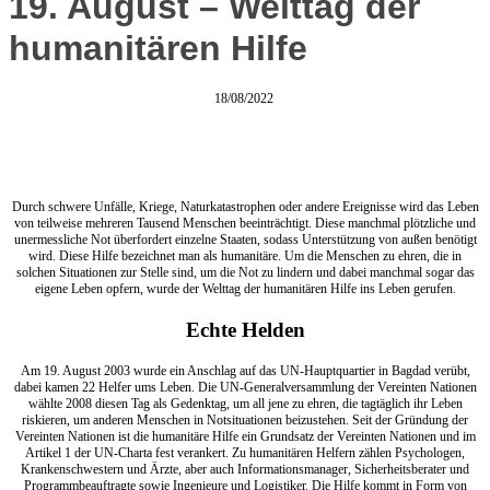
19. August – Welttag der
humanitären Hilfe
18/08/2022
Durch schwere Unfälle, Kriege, Naturkatastrophen oder andere Ereignisse wird das Leben
von teilweise mehreren Tausend Menschen beeinträchtigt. Diese manchmal plötzliche und
unermessliche Not überfordert einzelne Staaten, sodass Unterstützung von außen benötigt
wird. Diese Hilfe bezeichnet man als humanitäre. Um die Menschen zu ehren, die in
solchen Situationen zur Stelle sind, um die Not zu lindern und dabei manchmal sogar das
eigene Leben opfern, wurde der Welttag der humanitären Hilfe ins Leben gerufen.
Echte Helden
Am 19. August 2003 wurde ein Anschlag auf das UN-Hauptquartier in Bagdad verübt,
dabei kamen 22 Helfer ums Leben. Die UN-Generalversammlung der Vereinten Nationen
wählte 2008 diesen Tag als Gedenktag, um all jene zu ehren, die tagtäglich ihr Leben
riskieren, um anderen Menschen in Notsituationen beizustehen. Seit der Gründung der
Vereinten Nationen ist die humanitäre Hilfe ein Grundsatz der Vereinten Nationen und im
Artikel 1 der UN-Charta fest verankert. Zu humanitären Helfern zählen Psychologen,
Krankenschwestern und Ärzte, aber auch Informationsmanager, Sicherheitsberater und
Programmbeauftragte sowie Ingenieure und Logistiker. Die Hilfe kommt in Form von