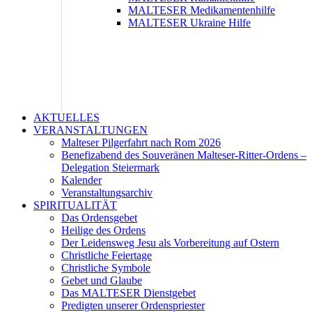
MALTESER Medikamentenhilfe
MALTESER Ukraine Hilfe
AKTUELLES
VERANSTALTUNGEN
Malteser Pilgerfahrt nach Rom 2026
Benefizabend des Souveränen Malteser-Ritter-Ordens –
Delegation Steiermark
Kalender
Veranstaltungsarchiv
SPIRITUALITÄT
Das Ordensgebet
Heilige des Ordens
Der Leidensweg Jesu als Vorbereitung auf Ostern
Christliche Feiertage
Christliche Symbole
Gebet und Glaube
Das MALTESER Dienstgebet
Predigten unserer Ordenspriester