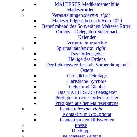
MALTESER Medikamentenhilfe
Malteserorden
Veranstaltungen
chevron_right
Malteser Pilgerfahrt nach Rom 2026
Benefizabend des Souveränen Malteser-Ritter-
Ordens – Delegation Steiermark
Kalender
Veranstaltungsarchiv
Spiritualität
chevron_right
Das Ordensgebet
Heilige des Ordens
Der Leidensweg Jesu als Vorbereitung auf
Ostern
Christliche Feiertage
Christliche Symbole
Gebet und Glaube
Das MALTESER Dienstgebet
Predigten unserer Ordenspriester
Predigten aus der Malteserkirche
Kontakt
chevron_right
Kontakt zum Großpriorat
Kontakt zu den Hilfswerken
Presse
Buchtipp
Die Malteser Zeitung