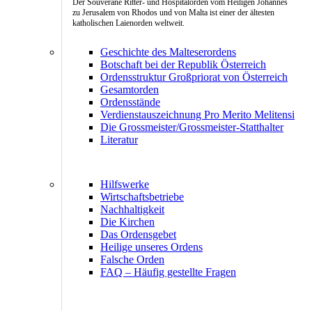
Der Souveräne Ritter- und Hospitalorden vom Heiligen Johannes
zu Jerusalem von Rhodos und von Malta ist einer der ältesten
katholischen Laienorden weltweit.
Geschichte des Malteserordens
Botschaft bei der Republik Österreich
Ordensstruktur Großpriorat von Österreich
Gesamtorden
Ordensstände
Verdienstauszeichnung Pro Merito Melitensi
Die Grossmeister/Grossmeister-Statthalter
Literatur
Hilfswerke
Wirtschaftsbetriebe
Nachhaltigkeit
Die Kirchen
Das Ordensgebet
Heilige unseres Ordens
Falsche Orden
FAQ – Häufig gestellte Fragen