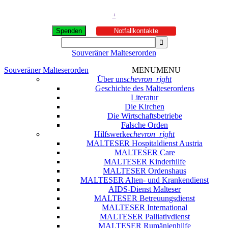
+
Spenden
Notfallkontakte
Souveräner Malteserorden
Souveräner Malteserorden
MENU
MENU
Über uns
chevron_right
Geschichte des Malteserordens
Literatur
Die Kirchen
Die Wirtschaftsbetriebe
Falsche Orden
Hilfswerke
chevron_right
MALTESER Hospitaldienst Austria
MALTESER Care
MALTESER Kinderhilfe
MALTESER Ordenshaus
MALTESER Alten- und Krankendienst
AIDS-Dienst Malteser
MALTESER Betreuungsdienst
MALTESER International
MALTESER Palliativdienst
MALTESER Rumänienhilfe