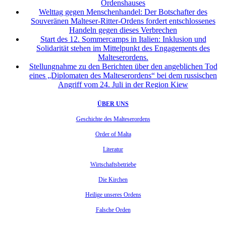
Ordenshauses
Welttag gegen Menschenhandel: Der Botschafter des
Souveränen Malteser-Ritter-Ordens fordert entschlossenes
Handeln gegen dieses Verbrechen
Start des 12. Sommercamps in Italien: Inklusion und
Solidarität stehen im Mittelpunkt des Engagements des
Malteserordens.
Stellungnahme zu den Berichten über den angeblichen Tod
eines „Diplomaten des Malteserordens“ bei dem russischen
Angriff vom 24. Juli in der Region Kiew
ÜBER UNS
Geschichte des Malteserordens
Order of Malta
Literatur
Wirtschaftsbetriebe
Die Kirchen
Heilige unseres Ordens
Falsche Orden