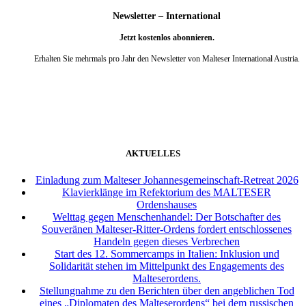
Newsletter – International
Jetzt kostenlos abonnieren.
Erhalten Sie mehrmals pro Jahr den Newsletter von Malteser International Austria.
weiter
AKTUELLES
Einladung zum Malteser Johannesgemeinschaft-Retreat 2026
Klavierklänge im Refektorium des MALTESER
Ordenshauses
Welttag gegen Menschenhandel: Der Botschafter des
Souveränen Malteser-Ritter-Ordens fordert entschlossenes
Handeln gegen dieses Verbrechen
Start des 12. Sommercamps in Italien: Inklusion und
Solidarität stehen im Mittelpunkt des Engagements des
Malteserordens.
Stellungnahme zu den Berichten über den angeblichen Tod
eines „Diplomaten des Malteserordens“ bei dem russischen