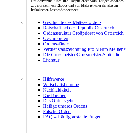
Der Souveräne Ritter- und Hospitalorden vom Heiligen Johannes
zu Jerusalem von Rhodos und von Malta ist einer der ältesten
katholischen Laienorden weltweit.
Geschichte des Malteserordens
Botschaft bei der Republik Österreich
Ordensstruktur Großpriorat von Österreich
Gesamtorden
Ordensstände
Verdienstauszeichnung Pro Merito Melitensi
Die Grossmeister/Grossmeister-Statthalter
Literatur
Hilfswerke
Wirtschaftsbetriebe
Nachhaltigkeit
Die Kirchen
Das Ordensgebet
Heilige unseres Ordens
Falsche Orden
FAQ – Häufig gestellte Fragen