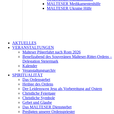
MALTESER Medikamentenhilfe
MALTESER Ukraine Hilfe
AKTUELLES
VERANSTALTUNGEN
Malteser Pilgerfahrt nach Rom 2026
Benefizabend des Souveränen Malteser-Ritter-Ordens –
Delegation Steiermark
Kalender
Veranstaltungsarchiv
SPIRITUALITÄT
Das Ordensgebet
Heilige des Ordens
Der Leidensweg Jesu als Vorbereitung auf Ostern
Christliche Feiertage
Christliche Symbole
Gebet und Glaube
Das MALTESER Dienstgebet
Predigten unserer Ordenspriester