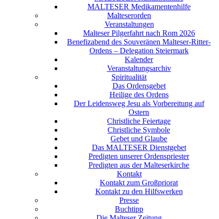
MALTESER Medikamentenhilfe
Malteserorden
Veranstaltungen
Malteser Pilgerfahrt nach Rom 2026
Benefizabend des Souveränen Malteser-Ritter-
Ordens – Delegation Steiermark
Kalender
Veranstaltungsarchiv
Spiritualität
Das Ordensgebet
Heilige des Ordens
Der Leidensweg Jesu als Vorbereitung auf
Ostern
Christliche Feiertage
Christliche Symbole
Gebet und Glaube
Das MALTESER Dienstgebet
Predigten unserer Ordenspriester
Predigten aus der Malteserkirche
Kontakt
Kontakt zum Großpriorat
Kontakt zu den Hilfswerken
Presse
Buchtipp
Die Malteser Zeitung