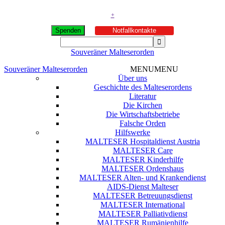
+
Spenden
Notfallkontakte
Souveräner Malteserorden
Souveräner Malteserorden
MENU
MENU
Über uns
Geschichte des Malteserordens
Literatur
Die Kirchen
Die Wirtschaftsbetriebe
Falsche Orden
Hilfswerke
MALTESER Hospitaldienst Austria
MALTESER Care
MALTESER Kinderhilfe
MALTESER Ordenshaus
MALTESER Alten- und Krankendienst
AIDS-Dienst Malteser
MALTESER Betreuungsdienst
MALTESER International
MALTESER Palliativdienst
MALTESER Rumänienhilfe