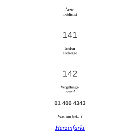
Ärzte-
notdienst
141
Telefon-
seelsorge
142
Vergiftungs-
notruf
01 406 4343
Was tun bei…?
Herzinfarkt