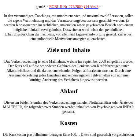
gemäß >
BGBL II Nr. 274/2009 §14 Abs.3
<
In den vierstündigen Coachings, mit mindestens vier und maximal zwölf Personen, sollen
die eigene Wahrnehmung und das Verantwortungsbewusstsein geschärft werden. Es
werden Konsequenzen im rechtlichen, materiellen sowie psychischen Bereich nach einem
möglichen Unfall hervorgehoben. Desweiteren wird neben den persönlichen
Erfahrungsberichten der Fachleute, vor allem auf Eigenverantwortung gesetzt. Ziel ist es,
eine individuelle Motivationsstrategien zu erarbeiten.
Ziele und Inhalte
Das Verkehrscoaching ist eine Maßnahme, welche im September 2009 eingeführt wurde.
Der Kurs soll auf die besonderen Gefahren des Lenkens von Kraftfahrzeugen unter
Alkoholeinfluss und die daraus entstehenden Folgen aufmerksam machen. Durch eine
Auseinandersetzung jedes Einzelnen mit seinem eigenen Fehlverhalten soll auf eine
künftige Änderung des Verhaltens hingewirkt werden.
Ablauf
Die ersten beiden Stunden des Verkehrscoachings schulen Notfallsanitäter oder Ärzte der
MALTESER, die folgenden zwei Stunden werden inhaltlich von Psychologen von INFAR
gestaltet.
Kosten
Die Kurskosten pro Teilnehmer betragen Euro 100,–. Diese sind gesetzlich vorgeschrieben