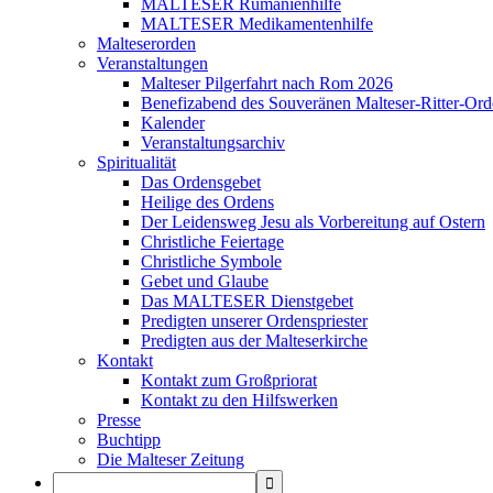
MALTESER Rumänienhilfe
MALTESER Medikamentenhilfe
Malteserorden
Veranstaltungen
Malteser Pilgerfahrt nach Rom 2026
Benefizabend des Souveränen Malteser-Ritter-Ord
Kalender
Veranstaltungsarchiv
Spiritualität
Das Ordensgebet
Heilige des Ordens
Der Leidensweg Jesu als Vorbereitung auf Ostern
Christliche Feiertage
Christliche Symbole
Gebet und Glaube
Das MALTESER Dienstgebet
Predigten unserer Ordenspriester
Predigten aus der Malteserkirche
Kontakt
Kontakt zum Großpriorat
Kontakt zu den Hilfswerken
Presse
Buchtipp
Die Malteser Zeitung