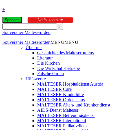
+
Spenden
Notfallkontakte
Souveräner Malteserorden
Souveräner Malteserorden
MENU
MENU
Über uns
Geschichte des Malteserordens
Literatur
Die Kirchen
Die Wirtschaftsbetriebe
Falsche Orden
Hilfswerke
MALTESER Hospitaldienst Austria
MALTESER Care
MALTESER Kinderhilfe
MALTESER Ordenshaus
MALTESER Alten- und Krankendienst
AIDS-Dienst Malteser
MALTESER Betreuungsdienst
MALTESER International
MALTESER Palliativdienst