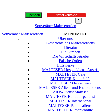
+
Spenden
Notfallkontakte
Souveräner Malteserorden
Souveräner Malteserorden
MENU
MENU
Über uns
Geschichte des Malteserordens
Literatur
Die Kirchen
Die Wirtschaftsbetriebe
Falsche Orden
Hilfswerke
MALTESER Hospitaldienst Austria
MALTESER Care
MALTESER Kinderhilfe
MALTESER Ordenshaus
MALTESER Alten- und Krankendienst
AIDS-Dienst Malteser
MALTESER Betreuungsdienst
MALTESER International
MALTESER Palliativdienst
MALTESER Rumänienhilfe