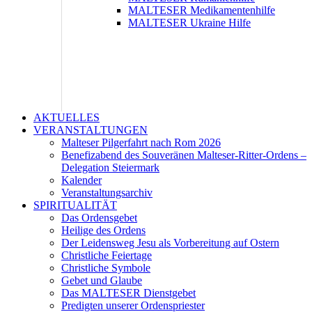
MALTESER Medikamentenhilfe
MALTESER Ukraine Hilfe
AKTUELLES
VERANSTALTUNGEN
Malteser Pilgerfahrt nach Rom 2026
Benefizabend des Souveränen Malteser-Ritter-Ordens –
Delegation Steiermark
Kalender
Veranstaltungsarchiv
SPIRITUALITÄT
Das Ordensgebet
Heilige des Ordens
Der Leidensweg Jesu als Vorbereitung auf Ostern
Christliche Feiertage
Christliche Symbole
Gebet und Glaube
Das MALTESER Dienstgebet
Predigten unserer Ordenspriester