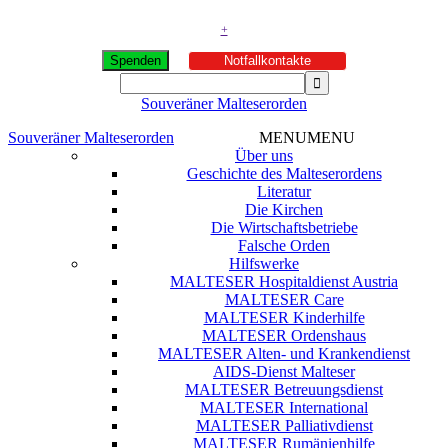
+
Spenden
Notfallkontakte
Souveräner Malteserorden
Souveräner Malteserorden
MENU
MENU
Über uns
Geschichte des Malteserordens
Literatur
Die Kirchen
Die Wirtschaftsbetriebe
Falsche Orden
Hilfswerke
MALTESER Hospitaldienst Austria
MALTESER Care
MALTESER Kinderhilfe
MALTESER Ordenshaus
MALTESER Alten- und Krankendienst
AIDS-Dienst Malteser
MALTESER Betreuungsdienst
MALTESER International
MALTESER Palliativdienst
MALTESER Rumänienhilfe