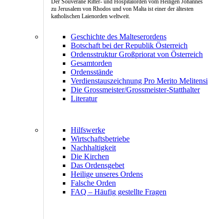
Der Souveräne Ritter- und Hospitalorden vom Heiligen Johannes
zu Jerusalem von Rhodos und von Malta ist einer der ältesten
katholischen Laienorden weltweit.
Geschichte des Malteserordens
Botschaft bei der Republik Österreich
Ordensstruktur Großpriorat von Österreich
Gesamtorden
Ordensstände
Verdienstauszeichnung Pro Merito Melitensi
Die Grossmeister/Grossmeister-Statthalter
Literatur
Hilfswerke
Wirtschaftsbetriebe
Nachhaltigkeit
Die Kirchen
Das Ordensgebet
Heilige unseres Ordens
Falsche Orden
FAQ – Häufig gestellte Fragen