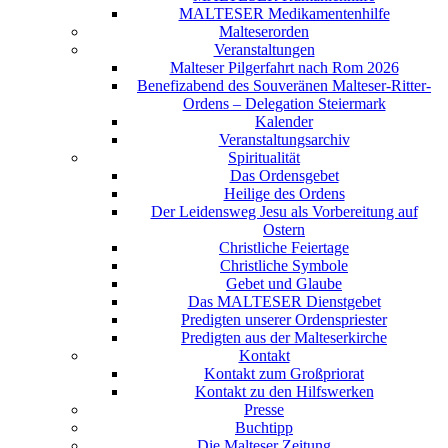
MALTESER Medikamentenhilfe
Malteserorden
Veranstaltungen
Malteser Pilgerfahrt nach Rom 2026
Benefizabend des Souveränen Malteser-Ritter-
Ordens – Delegation Steiermark
Kalender
Veranstaltungsarchiv
Spiritualität
Das Ordensgebet
Heilige des Ordens
Der Leidensweg Jesu als Vorbereitung auf
Ostern
Christliche Feiertage
Christliche Symbole
Gebet und Glaube
Das MALTESER Dienstgebet
Predigten unserer Ordenspriester
Predigten aus der Malteserkirche
Kontakt
Kontakt zum Großpriorat
Kontakt zu den Hilfswerken
Presse
Buchtipp
Die Malteser Zeitung