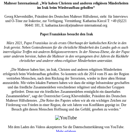
Malteser International: „Wir haben Christen und anderen religiösen Minderheiten
im Irak beim Wiederaufbau geholfen“
Georg Khevenhüller, Präsident des Deutschen Malteser Hilfsdienst, steht für Interviews
und O-Töne zur Irakreise, zur Verfügung. Vermittlung: Katharina Kiecol T: +49 (0)221
96441 181, E: katharina.kiecol(at)malteser-international.org
Papst Franziskus besucht den Irak
März 2021, Papst Franziskus ist als erstes Oberhaupt der katholischen Kirche in den
Irak gereist. Neben Gottesdiensten für die christliche Minderheit des Landes gab es auch
interreligiöse Treffen mit anderen Religionsvertretern. In der Ninewa-Ebene, die der Papst
unter anderem bereiste, haben die Malteser in den vergangenen drei Jahren die Rückkehr
christlicher und anderer ethno-religiöser Minderheiten unterstützt.
„Die Malteser haben hier, im Irak, Christen und anderen religiösen Minderheiten
erfolgreich beim Wiederaufbau geholfen. So konnten sich die 2014 vom IS aus der Region
vertrieben Menschen, nach dem Rückzug der Terroristen, wieder in ihrer alten Heimat
anzusiedeln. Mit vielen lokalen Partnern haben wir dazu die nötige Infrastruktur geschaffen
und das friedliche Zusammenleben verschiedener religiöser und ethnischer Gruppen
gefördert. Denn nur ein friedliches Zusammenleben ermöglicht ein dauerhaftes
Zusammenleben“, sagt der Österreicher Georg Khevenhüller, Präsident des Deutschen
Malteser Hilfsdienstes. „Die Reise des Papstes sehen wir als ein wichtiges Zeichen zur
Förderung von Frieden in einer Region, die seit Jahren von Konflikten geprägt ist. Der
Besuch gibt diesen Menschen Hoffnung und das Gefühl, gesehen zu werden.“
Mit dem Laden des Videos akzeptieren Sie die Datenschutzerklärung von YouTube.
Mehr erfahren