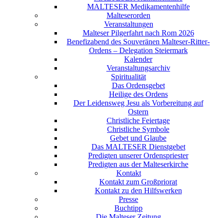
MALTESER Medikamentenhilfe
Malteserorden
Veranstaltungen
Malteser Pilgerfahrt nach Rom 2026
Benefizabend des Souveränen Malteser-Ritter-
Ordens – Delegation Steiermark
Kalender
Veranstaltungsarchiv
Spiritualität
Das Ordensgebet
Heilige des Ordens
Der Leidensweg Jesu als Vorbereitung auf
Ostern
Christliche Feiertage
Christliche Symbole
Gebet und Glaube
Das MALTESER Dienstgebet
Predigten unserer Ordenspriester
Predigten aus der Malteserkirche
Kontakt
Kontakt zum Großpriorat
Kontakt zu den Hilfswerken
Presse
Buchtipp
Die Malteser Zeitung