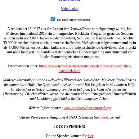
Video laden
YouTube immer entsperren
Nachdem der IS 2017 aus der Region der Ninewa-Ebene zurückgedrängt wurde, hat
Malteser International 2018 ein umfangreiches Rückkehr-Programm gestartet. Seitdem
wurden mehr als 2.000 Häuser wieder aufgebaut, Schulen und Kindergärten neu errichtet,
35.000 Menschen haben an einkommensschaffenden Maßnahmen teilgenommen und mehr
als 47.000 Menschen besuchten kulturelle und friedensschaffende Aktivitäten. Das Projekt
läuft noch bis April und wurde von der deutschen Bundesregierung unterstützt und von
lokalen Partnerorganisationen umgesetzt.
Informationen unter:
https://www.malteser-international.org/de/hilfe-weltweit/naher-
osten/irak.html
Malteser International ist das weltweite Hilfswerk des Souveränen Malteser Ritter-Ordens
für humanitäre Hilfe. Die Organisation leistet in rund 100 Projekten in 30 Ländern Hilfe
für Menschen in Not, unabhängig von deren Religion, Herkunft oder politischer
Überzeugung. Die christlichen Werte und die humanitären Prinzipien der Unparteilichkeit
und Unabhängigkeit bilden die Grundlage der Arbeit.
Weitere Informationen:
www.malteser-international.org
Unsere Presseaussendung über APA/OTS können Sie
hier
einsehen!
JETZT SPENDEN!
Online Spenden können Sie
hier