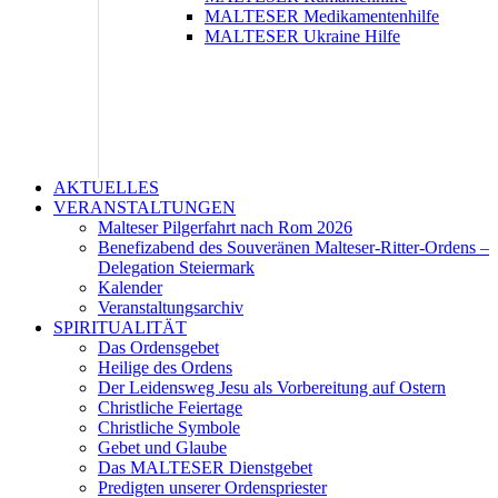
MALTESER Medikamentenhilfe
MALTESER Ukraine Hilfe
AKTUELLES
VERANSTALTUNGEN
Malteser Pilgerfahrt nach Rom 2026
Benefizabend des Souveränen Malteser-Ritter-Ordens –
Delegation Steiermark
Kalender
Veranstaltungsarchiv
SPIRITUALITÄT
Das Ordensgebet
Heilige des Ordens
Der Leidensweg Jesu als Vorbereitung auf Ostern
Christliche Feiertage
Christliche Symbole
Gebet und Glaube
Das MALTESER Dienstgebet
Predigten unserer Ordenspriester