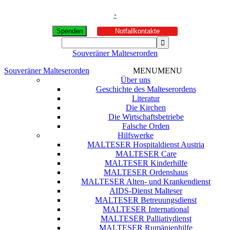
+
Spenden
Notfallkontakte
Souveräner Malteserorden
Souveräner Malteserorden
MENU
MENU
Über uns
Geschichte des Malteserordens
Literatur
Die Kirchen
Die Wirtschaftsbetriebe
Falsche Orden
Hilfswerke
MALTESER Hospitaldienst Austria
MALTESER Care
MALTESER Kinderhilfe
MALTESER Ordenshaus
MALTESER Alten- und Krankendienst
AIDS-Dienst Malteser
MALTESER Betreuungsdienst
MALTESER International
MALTESER Palliativdienst
MALTESER Rumänienhilfe