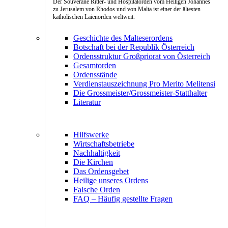
Der Souveräne Ritter- und Hospitalorden vom Heiligen Johannes
zu Jerusalem von Rhodos und von Malta ist einer der ältesten
katholischen Laienorden weltweit.
Geschichte des Malteserordens
Botschaft bei der Republik Österreich
Ordensstruktur Großpriorat von Österreich
Gesamtorden
Ordensstände
Verdienstauszeichnung Pro Merito Melitensi
Die Grossmeister/Grossmeister-Statthalter
Literatur
Hilfswerke
Wirtschaftsbetriebe
Nachhaltigkeit
Die Kirchen
Das Ordensgebet
Heilige unseres Ordens
Falsche Orden
FAQ – Häufig gestellte Fragen