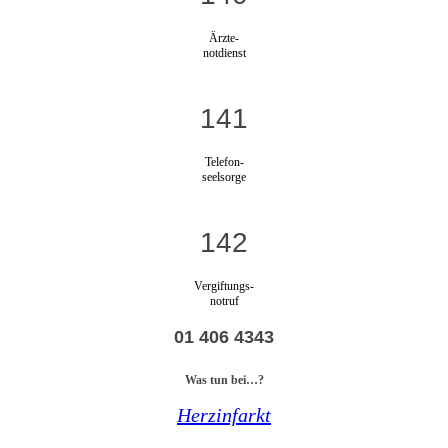
Ärzte-
notdienst
141
Telefon-
seelsorge
142
Vergiftungs-
notruf
01 406 4343
Was tun bei…?
Herzinfarkt