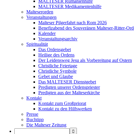
MALTESER Rumänienhilfe
MALTESER Medikamentenhilfe
Malteserorden
Veranstaltungen
Malteser Pilgerfahrt nach Rom 2026
Benefizabend des Souveränen Malteser-Ritter-Ord
Kalender
Veranstaltungsarchiv
Spiritualität
Das Ordensgebet
Heilige des Ordens
Der Leidensweg Jesu als Vorbereitung auf Ostern
Christliche Feiertage
Christliche Symbole
Gebet und Glaube
Das MALTESER Dienstgebet
Predigten unserer Ordenspriester
Predigten aus der Malteserkirche
Kontakt
Kontakt zum Großpriorat
Kontakt zu den Hilfswerken
Presse
Buchtipp
Die Malteser Zeitung