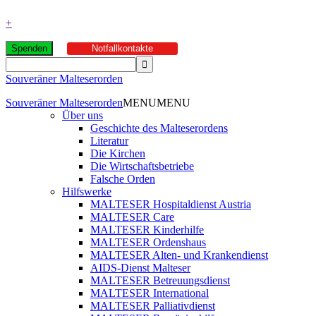
+
Spenden
Notfallkontakte
Souveräner Malteserorden
Souveräner Malteserorden
MENU
MENU
Über uns
Geschichte des Malteserordens
Literatur
Die Kirchen
Die Wirtschaftsbetriebe
Falsche Orden
Hilfswerke
MALTESER Hospitaldienst Austria
MALTESER Care
MALTESER Kinderhilfe
MALTESER Ordenshaus
MALTESER Alten- und Krankendienst
AIDS-Dienst Malteser
MALTESER Betreuungsdienst
MALTESER International
MALTESER Palliativdienst