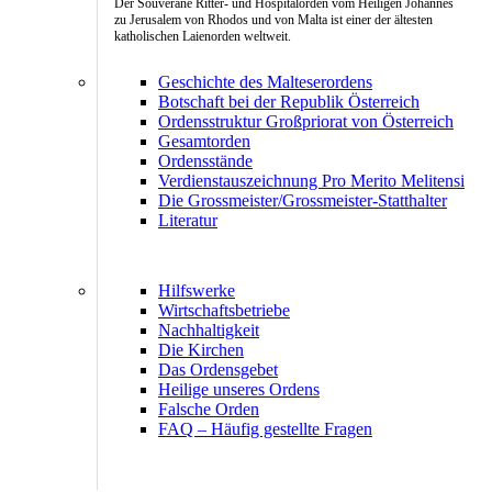
Der Souveräne Ritter- und Hospitalorden vom Heiligen Johannes
zu Jerusalem von Rhodos und von Malta ist einer der ältesten
katholischen Laienorden weltweit.
Geschichte des Malteserordens
Botschaft bei der Republik Österreich
Ordensstruktur Großpriorat von Österreich
Gesamtorden
Ordensstände
Verdienstauszeichnung Pro Merito Melitensi
Die Grossmeister/Grossmeister-Statthalter
Literatur
Hilfswerke
Wirtschaftsbetriebe
Nachhaltigkeit
Die Kirchen
Das Ordensgebet
Heilige unseres Ordens
Falsche Orden
FAQ – Häufig gestellte Fragen