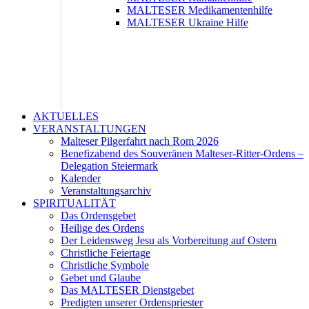
MALTESER Medikamentenhilfe
MALTESER Ukraine Hilfe
AKTUELLES
VERANSTALTUNGEN
Malteser Pilgerfahrt nach Rom 2026
Benefizabend des Souveränen Malteser-Ritter-Ordens –
Delegation Steiermark
Kalender
Veranstaltungsarchiv
SPIRITUALITÄT
Das Ordensgebet
Heilige des Ordens
Der Leidensweg Jesu als Vorbereitung auf Ostern
Christliche Feiertage
Christliche Symbole
Gebet und Glaube
Das MALTESER Dienstgebet
Predigten unserer Ordenspriester