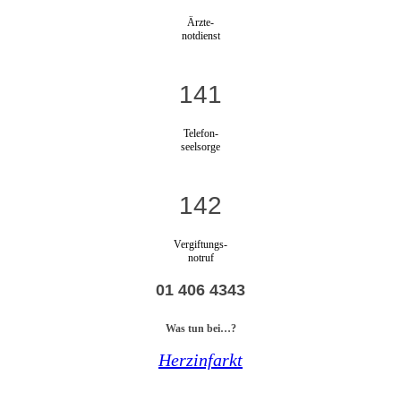
Ärzte-
notdienst
141
Telefon-
seelsorge
142
Vergiftungs-
notruf
01 406 4343
Was tun bei…?
Herzinfarkt