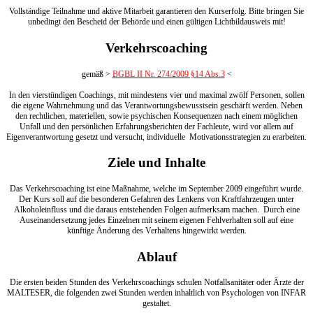
Vollständige Teilnahme und aktive Mitarbeit garantieren den Kurserfolg. Bitte bringen Sie
unbedingt den Bescheid der Behörde und einen gültigen Lichtbildausweis mit!
Verkehrscoaching
gemäß >
BGBL II Nr. 274/2009 §14 Abs.3
<
In den vierstündigen Coachings, mit mindestens vier und maximal zwölf Personen, sollen
die eigene Wahrnehmung und das Verantwortungsbewusstsein geschärft werden. Neben
den rechtlichen, materiellen, sowie psychischen Konsequenzen nach einem möglichen
Unfall und den persönlichen Erfahrungsberichten der Fachleute, wird vor allem auf
Eigenverantwortung gesetzt und versucht, individuelle Motivationsstrategien zu erarbeiten.
Ziele und Inhalte
Das Verkehrscoaching ist eine Maßnahme, welche im September 2009 eingeführt wurde.
Der Kurs soll auf die besonderen Gefahren des Lenkens von Kraftfahrzeugen unter
Alkoholeinfluss und die daraus entstehenden Folgen aufmerksam machen. Durch eine
Auseinandersetzung jedes Einzelnen mit seinem eigenen Fehlverhalten soll auf eine
künftige Änderung des Verhaltens hingewirkt werden.
Ablauf
Die ersten beiden Stunden des Verkehrscoachings schulen Notfallsanitäter oder Ärzte der
MALTESER, die folgenden zwei Stunden werden inhaltlich von Psychologen von INFAR
gestaltet.