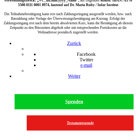
Verwendungszweck: „VC_dd.mm.yyyy_Name“,
auf folgendes
Konto: IBAN: AT70
5500 0111 0001 8974, lautend auf Dr. Maria Ruby / Infar Institut
Die Teilnahmebestätigung kann erst nach Zahlungseingang ausgestellt werden, bzw. nach
Barzahlung oder Vorlage der Überweisungsbestätigung am Kurstag. Erfolgt der
Zahlungseingang erst nach dem bereits absolvierten Kurs, kann die Bestätigung ab diesem
Zeitpunkt zu den Bürozeiten abgeholt oder mit entsprechenden Portokosten an die
Wohnadresse postalisch zugestellt werden.
Zurück
Facebook
Twitter
e-mail
Weiter
Spenden
Testamentspende