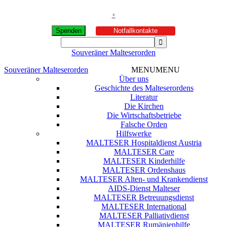
+
Spenden
Notfallkontakte
Souveräner Malteserorden
Souveräner Malteserorden
MENU
MENU
Über uns
Geschichte des Malteserordens
Literatur
Die Kirchen
Die Wirtschaftsbetriebe
Falsche Orden
Hilfswerke
MALTESER Hospitaldienst Austria
MALTESER Care
MALTESER Kinderhilfe
MALTESER Ordenshaus
MALTESER Alten- und Krankendienst
AIDS-Dienst Malteser
MALTESER Betreuungsdienst
MALTESER International
MALTESER Palliativdienst
MALTESER Rumänienhilfe