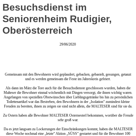
Besuchsdienst im
Seniorenheim Rudigier,
Oberösterreich
29/06/2020
Gemeinsam mit den Bewohnern wird geplaudert, gebacken, gebastelt, gesungen, getanzt
und es werden gemeinsam die Feste im Jahreskreis gefeiert.
Als dann im März die Tore auch für die Besuchsdienste geschlossen wurden, haben die
Malteser die Bewohner einmal wöchentlich mit Dingen versorgt, die ihnen wichtig waren.
Angefangen von speziellen Obstwünschen über Lieblingsgetränke bis hin zu persönlichen
Toilettenartikel war das Bestreben, den Bewohnern in der „Isolation“ zumindest kleine
Freuden zu bereiten, ihnen zu zeigen sie sind nicht allein, die MALTESER sind für sie da.
Zu Ostern haben alle Bewohner MALTESER Osternesterl bekommen, worüber die Freude
sehr groß war.
Da es jetzt langsam zu Lockerungen der Einschränkungen kommt, haben die MALTESER
diese Woche nochmal eine „letzte“ Aktion „SÜSS“ gestartet und für die Bewohner 100