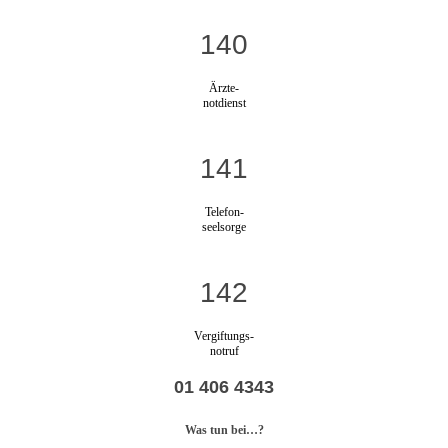
140
Ärzte-
notdienst
141
Telefon-
seelsorge
142
Vergiftungs-
notruf
01 406 4343
Was tun bei…?