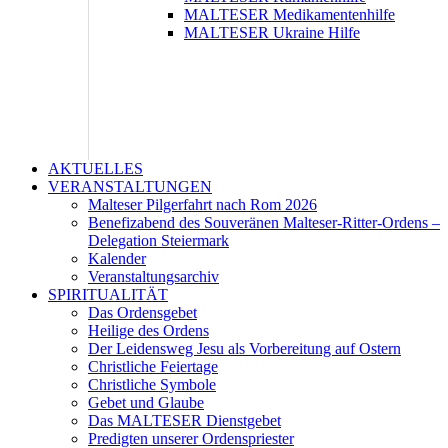
MALTESER Medikamentenhilfe
MALTESER Ukraine Hilfe
AKTUELLES
VERANSTALTUNGEN
Malteser Pilgerfahrt nach Rom 2026
Benefizabend des Souveränen Malteser-Ritter-Ordens –
Delegation Steiermark
Kalender
Veranstaltungsarchiv
SPIRITUALITÄT
Das Ordensgebet
Heilige des Ordens
Der Leidensweg Jesu als Vorbereitung auf Ostern
Christliche Feiertage
Christliche Symbole
Gebet und Glaube
Das MALTESER Dienstgebet
Predigten unserer Ordenspriester