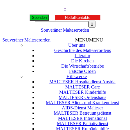
+
Spenden
Notfallkontakte
Souveräner Malteserorden
Souveräner Malteserorden
MENU
MENU
Über uns
Geschichte des Malteserordens
Literatur
Die Kirchen
Die Wirtschaftsbetriebe
Falsche Orden
Hilfswerke
MALTESER Hospitaldienst Austria
MALTESER Care
MALTESER Kinderhilfe
MALTESER Ordenshaus
MALTESER Alten- und Krankendienst
AIDS-Dienst Malteser
MALTESER Betreuungsdienst
MALTESER International
MALTESER Palliativdienst
MALTESER Rumänienhilfe