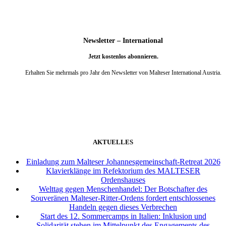
Newsletter – International
Jetzt kostenlos abonnieren.
Erhalten Sie mehrmals pro Jahr den Newsletter von Malteser International Austria.
weiter
AKTUELLES
Einladung zum Malteser Johannesgemeinschaft-Retreat 2026
Klavierklänge im Refektorium des MALTESER
Ordenshauses
Welttag gegen Menschenhandel: Der Botschafter des
Souveränen Malteser-Ritter-Ordens fordert entschlossenes
Handeln gegen dieses Verbrechen
Start des 12. Sommercamps in Italien: Inklusion und
Solidarität stehen im Mittelpunkt des Engagements des