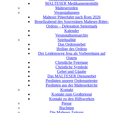
MALTESER Medikamentenhilfe
Malteserorden
Veranstaltungen
Malteser Pilgerfahrt nach Rom 2026
Benefizabend des Souveränen Malteser-Ritter-
Ordens – Delegation Steiermark
Kalender
Veranstaltungsarchiv
Spiritualität
Das Ordensgebet
Heilige des Ordens
Der Leidensweg Jesu als Vorbereitung auf
Ostern
Christliche Feiertage
Christliche Symbole
Gebet und Glaube
Das MALTESER Dienstgebet
Predigten unserer Ordenspriester
Predigten aus der Malteserkirche
Kontakt
Kontakt zum Großpriorat
Kontakt zu den Hilfswerken
Presse
Buchtipp
Die Malteser Zeitung