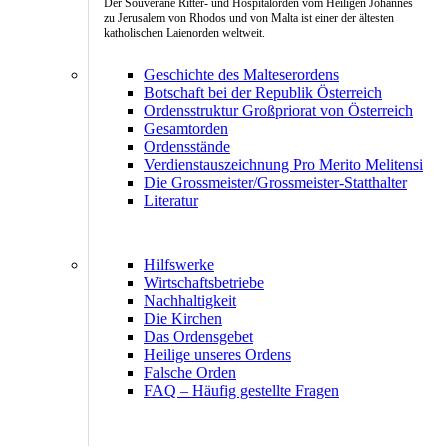
Der Souveräne Ritter- und Hospitalorden vom Heiligen Johannes
zu Jerusalem von Rhodos und von Malta ist einer der ältesten
katholischen Laienorden weltweit.
Geschichte des Malteserordens
Botschaft bei der Republik Österreich
Ordensstruktur Großpriorat von Österreich
Gesamtorden
Ordensstände
Verdienstauszeichnung Pro Merito Melitensi
Die Grossmeister/Grossmeister-Statthalter
Literatur
Hilfswerke
Wirtschaftsbetriebe
Nachhaltigkeit
Die Kirchen
Das Ordensgebet
Heilige unseres Ordens
Falsche Orden
FAQ – Häufig gestellte Fragen