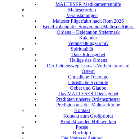
MALTESER Medikamentenhilfe
Malteserorden
Veranstaltungen
Malteser Pilgerfahrt nach Rom 2026
Benefizabend des Souveränen Malteser-Ritter-
Ordens – Delegation Steiermark
Kalender
Veranstaltungsarchiv
Spiritualität
Das Ordensgebet
Heilige des Ordens
Der Leidensweg Jesu als Vorbereitung auf
Ostern
Christliche Feiertage
Christliche Symbole
Gebet und Glaube
Das MALTESER Dienstgebet
Predigten unserer Ordenspriester
Predigten aus der Malteserkirche
Kontakt
Kontakt zum Großpriorat
Kontakt zu den Hilfswerken
Presse
Buchtipp
Die Malteser Zeitung