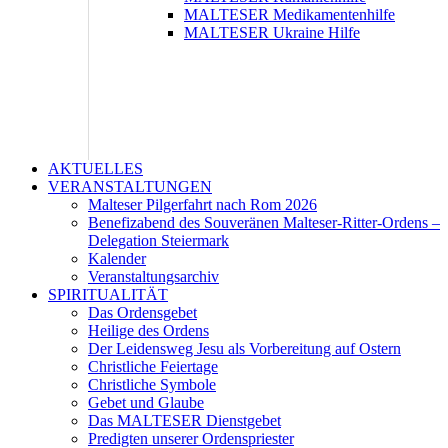
MALTESER Medikamentenhilfe
MALTESER Ukraine Hilfe
AKTUELLES
VERANSTALTUNGEN
Malteser Pilgerfahrt nach Rom 2026
Benefizabend des Souveränen Malteser-Ritter-Ordens –
Delegation Steiermark
Kalender
Veranstaltungsarchiv
SPIRITUALITÄT
Das Ordensgebet
Heilige des Ordens
Der Leidensweg Jesu als Vorbereitung auf Ostern
Christliche Feiertage
Christliche Symbole
Gebet und Glaube
Das MALTESER Dienstgebet
Predigten unserer Ordenspriester