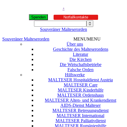
+
Spenden
Notfallkontakte
Souveräner Malteserorden
Souveräner Malteserorden
MENU
MENU
Über uns
Geschichte des Malteserordens
Literatur
Die Kirchen
Die Wirtschaftsbetriebe
Falsche Orden
Hilfswerke
MALTESER Hospitaldienst Austria
MALTESER Care
MALTESER Kinderhilfe
MALTESER Ordenshaus
MALTESER Alten- und Krankendienst
AIDS-Dienst Malteser
MALTESER Betreuungsdienst
MALTESER International
MALTESER Palliativdienst
MALTESER Rumänienhilfe