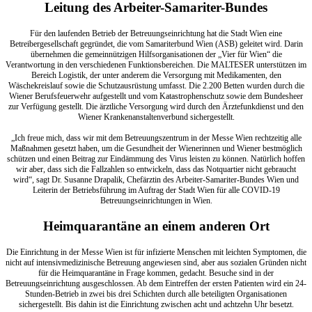
Leitung des Arbeiter-Samariter-Bundes
Für den laufenden Betrieb der Betreuungseinrichtung hat die Stadt Wien eine
Betreibergesellschaft gegründet, die vom Samariterbund Wien (ASB) geleitet wird. Darin
übernehmen die gemeinnützigen Hilfsorganisationen der „Vier für Wien“ die
Verantwortung in den verschiedenen Funktionsbereichen. Die MALTESER unterstützen im
Bereich Logistik, der unter anderem die Versorgung mit Medikamenten, den
Wäschekreislauf sowie die Schutzausrüstung umfasst. Die 2.200 Betten wurden durch die
Wiener Berufsfeuerwehr aufgestellt und vom Katastrophenschutz sowie dem Bundesheer
zur Verfügung gestellt. Die ärztliche Versorgung wird durch den Ärztefunkdienst und den
Wiener Krankenanstaltenverbund sichergestellt.
„Ich freue mich, dass wir mit dem Betreuungszentrum in der Messe Wien rechtzeitig alle
Maßnahmen gesetzt haben, um die Gesundheit der Wienerinnen und Wiener bestmöglich
schützen und einen Beitrag zur Eindämmung des Virus leisten zu können. Natürlich hoffen
wir aber, dass sich die Fallzahlen so entwickeln, dass das Notquartier nicht gebraucht
wird“, sagt Dr. Susanne Drapalik, Chefärztin des Arbeiter-Samariter-Bundes Wien und
Leiterin der Betriebsführung im Auftrag der Stadt Wien für alle COVID-19
Betreuungseinrichtungen in Wien.
Heimquarantäne an einem anderen Ort
Die Einrichtung in der Messe Wien ist für infizierte Menschen mit leichten Symptomen, die
nicht auf intensivmedizinische Betreuung angewiesen sind, aber aus sozialen Gründen nicht
für die Heimquarantäne in Frage kommen, gedacht. Besuche sind in der
Betreuungseinrichtung ausgeschlossen. Ab dem Eintreffen der ersten Patienten wird ein 24-
Stunden-Betrieb in zwei bis drei Schichten durch alle beteiligten Organisationen
sichergestellt. Bis dahin ist die Einrichtung zwischen acht und achtzehn Uhr besetzt.