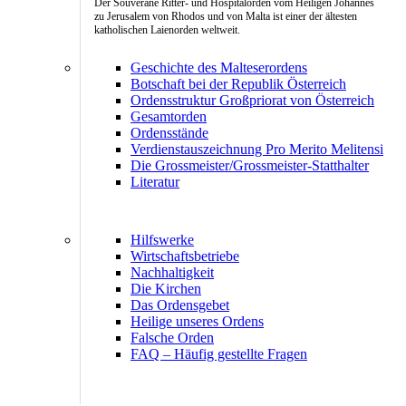
Der Souveräne Ritter- und Hospitalorden vom Heiligen Johannes
zu Jerusalem von Rhodos und von Malta ist einer der ältesten
katholischen Laienorden weltweit.
Geschichte des Malteserordens
Botschaft bei der Republik Österreich
Ordensstruktur Großpriorat von Österreich
Gesamtorden
Ordensstände
Verdienstauszeichnung Pro Merito Melitensi
Die Grossmeister/Grossmeister-Statthalter
Literatur
Hilfswerke
Wirtschaftsbetriebe
Nachhaltigkeit
Die Kirchen
Das Ordensgebet
Heilige unseres Ordens
Falsche Orden
FAQ – Häufig gestellte Fragen