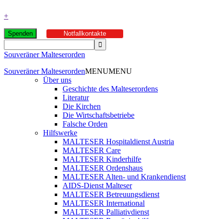
+
Spenden
Notfallkontakte
Souveräner Malteserorden
Souveräner Malteserorden
MENU
MENU
Über uns
Geschichte des Malteserordens
Literatur
Die Kirchen
Die Wirtschaftsbetriebe
Falsche Orden
Hilfswerke
MALTESER Hospitaldienst Austria
MALTESER Care
MALTESER Kinderhilfe
MALTESER Ordenshaus
MALTESER Alten- und Krankendienst
AIDS-Dienst Malteser
MALTESER Betreuungsdienst
MALTESER International
MALTESER Palliativdienst