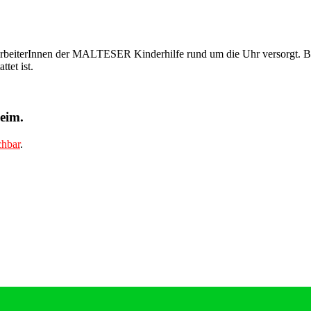
arbeiterInnen der MALTESER Kinderhilfe rund um die Uhr versorgt. Bit
tet ist.
eim.
chbar
.