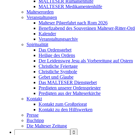
MALTESER Rumänienhilfe
MALTESER Medikamentenhilfe
Malteserorden
Veranstaltungen
Malteser Pilgerfahrt nach Rom 2026
Benefizabend des Souveränen Malteser-Ritter-Ord
Kalender
Veranstaltungsarchiv
Spiritualität
Das Ordensgebet
Heilige des Ordens
Der Leidensweg Jesu als Vorbereitung auf Ostern
Christliche Feiertage
Christliche Symbole
Gebet und Glaube
Das MALTESER Dienstgebet
Predigten unserer Ordenspriester
Predigten aus der Malteserkirche
Kontakt
Kontakt zum Großpriorat
Kontakt zu den Hilfswerken
Presse
Buchtipp
Die Malteser Zeitung