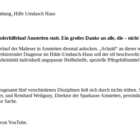
erhilfelauf Amstetten statt. Ein großes Danke an alle, die – nicht
felauf der Malteser in Amstetten diesmal anlocken. „Schuld“ an diese
sverkürzender Diagnose im Hilde-Umdasch-Haus soll der oft beschwerlic
eitsbild individuell angepasste Heilbehelfe, spezielle Pflegehilfsmitt
gesamt fünf verschiedenen Disziplinen ließ sich durch nichts trüben. S
, und Reinhard Weilguny, Direktor der Sparkasse Amstetten, persönlich
ur Sache.
 von YouTube.