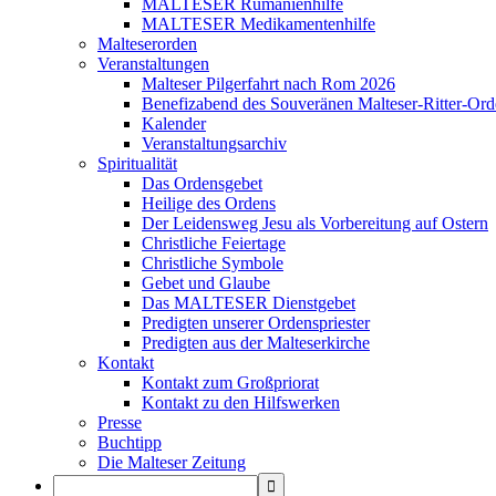
MALTESER Rumänienhilfe
MALTESER Medikamentenhilfe
Malteserorden
Veranstaltungen
Malteser Pilgerfahrt nach Rom 2026
Benefizabend des Souveränen Malteser-Ritter-Ord
Kalender
Veranstaltungsarchiv
Spiritualität
Das Ordensgebet
Heilige des Ordens
Der Leidensweg Jesu als Vorbereitung auf Ostern
Christliche Feiertage
Christliche Symbole
Gebet und Glaube
Das MALTESER Dienstgebet
Predigten unserer Ordenspriester
Predigten aus der Malteserkirche
Kontakt
Kontakt zum Großpriorat
Kontakt zu den Hilfswerken
Presse
Buchtipp
Die Malteser Zeitung