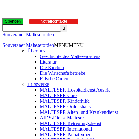
+
Spenden
Notfallkontakte
Souveräner Malteserorden
Souveräner Malteserorden
MENU
MENU
Über uns
Geschichte des Malteserordens
Literatur
Die Kirchen
Die Wirtschaftsbetriebe
Falsche Orden
Hilfswerke
MALTESER Hospitaldienst Austria
MALTESER Care
MALTESER Kinderhilfe
MALTESER Ordenshaus
MALTESER Alten- und Krankendienst
AIDS-Dienst Malteser
MALTESER Betreuungsdienst
MALTESER International
MALTESER Palliativdienst