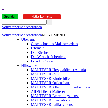
+
Spenden
Notfallkontakte
Souveräner Malteserorden
Souveräner Malteserorden
MENU
MENU
Über uns
Geschichte des Malteserordens
Literatur
Die Kirchen
Die Wirtschaftsbetriebe
Falsche Orden
Hilfswerke
MALTESER Hospitaldienst Austria
MALTESER Care
MALTESER Kinderhilfe
MALTESER Ordenshaus
MALTESER Alten- und Krankendienst
AIDS-Dienst Malteser
MALTESER Betreuungsdienst
MALTESER International
MALTESER Palliativdienst