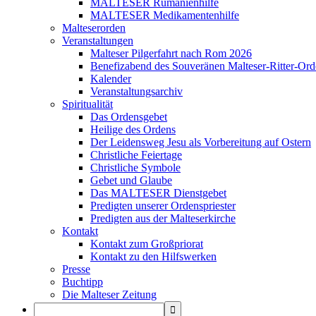
MALTESER Rumänienhilfe
MALTESER Medikamentenhilfe
Malteserorden
Veranstaltungen
Malteser Pilgerfahrt nach Rom 2026
Benefizabend des Souveränen Malteser-Ritter-Ord
Kalender
Veranstaltungsarchiv
Spiritualität
Das Ordensgebet
Heilige des Ordens
Der Leidensweg Jesu als Vorbereitung auf Ostern
Christliche Feiertage
Christliche Symbole
Gebet und Glaube
Das MALTESER Dienstgebet
Predigten unserer Ordenspriester
Predigten aus der Malteserkirche
Kontakt
Kontakt zum Großpriorat
Kontakt zu den Hilfswerken
Presse
Buchtipp
Die Malteser Zeitung