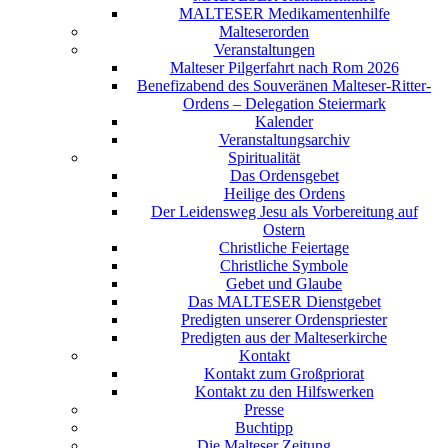
MALTESER Medikamentenhilfe
Malteserorden
Veranstaltungen
Malteser Pilgerfahrt nach Rom 2026
Benefizabend des Souveränen Malteser-Ritter-
Ordens – Delegation Steiermark
Kalender
Veranstaltungsarchiv
Spiritualität
Das Ordensgebet
Heilige des Ordens
Der Leidensweg Jesu als Vorbereitung auf
Ostern
Christliche Feiertage
Christliche Symbole
Gebet und Glaube
Das MALTESER Dienstgebet
Predigten unserer Ordenspriester
Predigten aus der Malteserkirche
Kontakt
Kontakt zum Großpriorat
Kontakt zu den Hilfswerken
Presse
Buchtipp
Die Malteser Zeitung