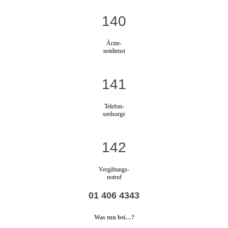
140
Ärzte-
notdienst
141
Telefon-
seelsorge
142
Vergiftungs-
notruf
01 406 4343
Was tun bei…?