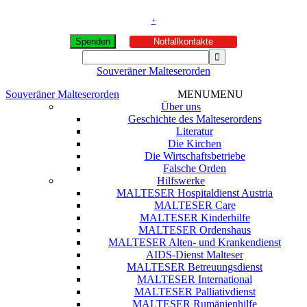
+
Spenden
Notfallkontakte
Souveräner Malteserorden
Souveräner Malteserorden
MENU
MENU
Über uns
Geschichte des Malteserordens
Literatur
Die Kirchen
Die Wirtschaftsbetriebe
Falsche Orden
Hilfswerke
MALTESER Hospitaldienst Austria
MALTESER Care
MALTESER Kinderhilfe
MALTESER Ordenshaus
MALTESER Alten- und Krankendienst
AIDS-Dienst Malteser
MALTESER Betreuungsdienst
MALTESER International
MALTESER Palliativdienst
MALTESER Rumänienhilfe