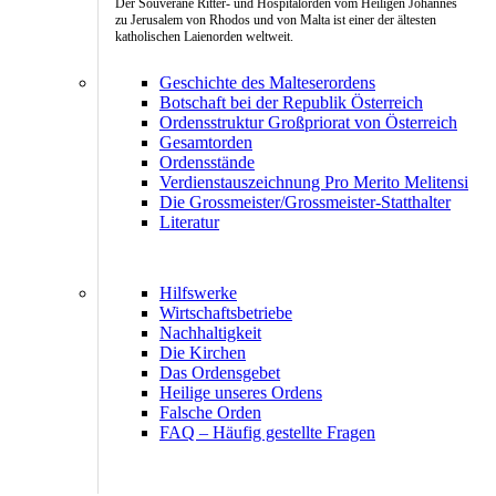
Der Souveräne Ritter- und Hospitalorden vom Heiligen Johannes
zu Jerusalem von Rhodos und von Malta ist einer der ältesten
katholischen Laienorden weltweit.
Geschichte des Malteserordens
Botschaft bei der Republik Österreich
Ordensstruktur Großpriorat von Österreich
Gesamtorden
Ordensstände
Verdienstauszeichnung Pro Merito Melitensi
Die Grossmeister/Grossmeister-Statthalter
Literatur
Hilfswerke
Wirtschaftsbetriebe
Nachhaltigkeit
Die Kirchen
Das Ordensgebet
Heilige unseres Ordens
Falsche Orden
FAQ – Häufig gestellte Fragen