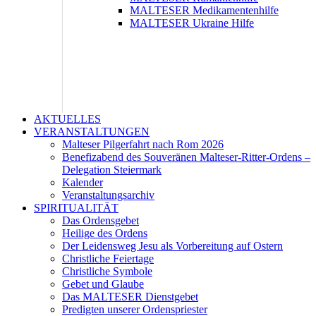
MALTESER Medikamentenhilfe
MALTESER Ukraine Hilfe
AKTUELLES
VERANSTALTUNGEN
Malteser Pilgerfahrt nach Rom 2026
Benefizabend des Souveränen Malteser-Ritter-Ordens –
Delegation Steiermark
Kalender
Veranstaltungsarchiv
SPIRITUALITÄT
Das Ordensgebet
Heilige des Ordens
Der Leidensweg Jesu als Vorbereitung auf Ostern
Christliche Feiertage
Christliche Symbole
Gebet und Glaube
Das MALTESER Dienstgebet
Predigten unserer Ordenspriester