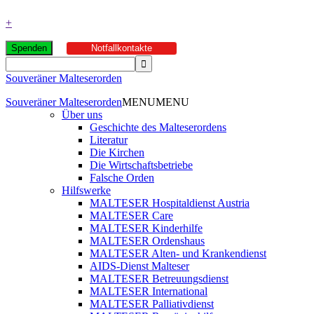
+
Spenden
Notfallkontakte
Souveräner Malteserorden
Souveräner Malteserorden
MENU
MENU
Über uns
Geschichte des Malteserordens
Literatur
Die Kirchen
Die Wirtschaftsbetriebe
Falsche Orden
Hilfswerke
MALTESER Hospitaldienst Austria
MALTESER Care
MALTESER Kinderhilfe
MALTESER Ordenshaus
MALTESER Alten- und Krankendienst
AIDS-Dienst Malteser
MALTESER Betreuungsdienst
MALTESER International
MALTESER Palliativdienst