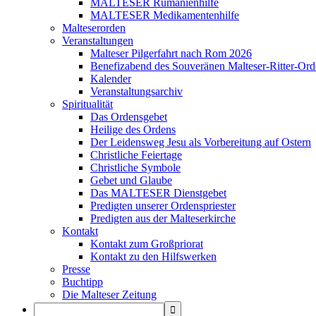
MALTESER Rumänienhilfe
MALTESER Medikamentenhilfe
Malteserorden
Veranstaltungen
Malteser Pilgerfahrt nach Rom 2026
Benefizabend des Souveränen Malteser-Ritter-Ord
Kalender
Veranstaltungsarchiv
Spiritualität
Das Ordensgebet
Heilige des Ordens
Der Leidensweg Jesu als Vorbereitung auf Ostern
Christliche Feiertage
Christliche Symbole
Gebet und Glaube
Das MALTESER Dienstgebet
Predigten unserer Ordenspriester
Predigten aus der Malteserkirche
Kontakt
Kontakt zum Großpriorat
Kontakt zu den Hilfswerken
Presse
Buchtipp
Die Malteser Zeitung