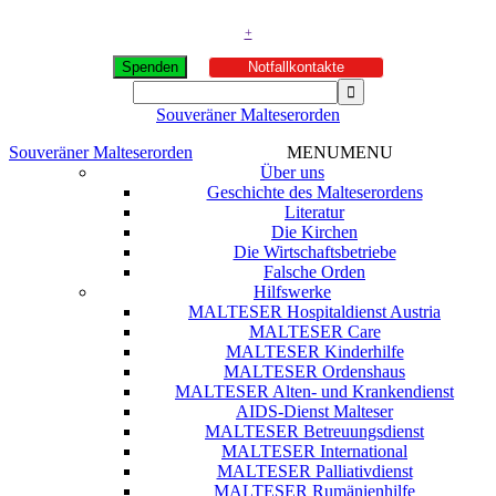
+
Spenden
Notfallkontakte
Souveräner Malteserorden
Souveräner Malteserorden
MENU
MENU
Über uns
Geschichte des Malteserordens
Literatur
Die Kirchen
Die Wirtschaftsbetriebe
Falsche Orden
Hilfswerke
MALTESER Hospitaldienst Austria
MALTESER Care
MALTESER Kinderhilfe
MALTESER Ordenshaus
MALTESER Alten- und Krankendienst
AIDS-Dienst Malteser
MALTESER Betreuungsdienst
MALTESER International
MALTESER Palliativdienst
MALTESER Rumänienhilfe