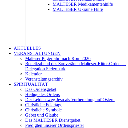
MALTESER Medikamentenhilfe
MALTESER Ukraine Hilfe
AKTUELLES
VERANSTALTUNGEN
Malteser Pilgerfahrt nach Rom 2026
Benefizabend des Souveränen Malteser-Ritter-Ordens –
Delegation Steiermark
Kalender
Veranstaltungsarchiv
SPIRITUALITÄT
Das Ordensgebet
Heilige des Ordens
Der Leidensweg Jesu als Vorbereitung auf Ostern
Christliche Feiertage
Christliche Symbole
Gebet und Glaube
Das MALTESER Dienstgebet
Predigten unserer Ordenspriester