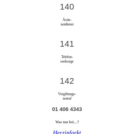
140
Ärzte-
notdienst
141
Telefon-
seelsorge
142
Vergiftungs-
notruf
01 406 4343
Was tun bei…?
Herzinfarkt