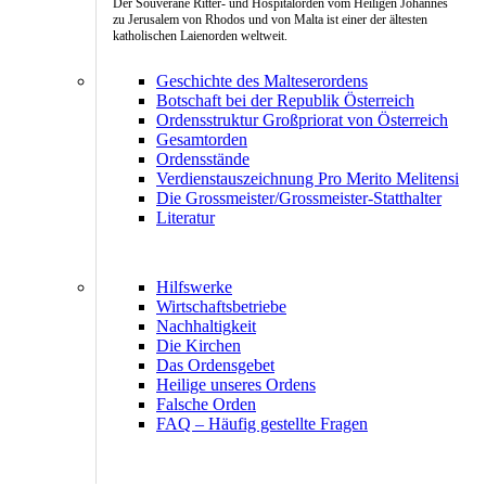
Der Souveräne Ritter- und Hospitalorden vom Heiligen Johannes
zu Jerusalem von Rhodos und von Malta ist einer der ältesten
katholischen Laienorden weltweit.
Geschichte des Malteserordens
Botschaft bei der Republik Österreich
Ordensstruktur Großpriorat von Österreich
Gesamtorden
Ordensstände
Verdienstauszeichnung Pro Merito Melitensi
Die Grossmeister/Grossmeister-Statthalter
Literatur
Hilfswerke
Wirtschaftsbetriebe
Nachhaltigkeit
Die Kirchen
Das Ordensgebet
Heilige unseres Ordens
Falsche Orden
FAQ – Häufig gestellte Fragen