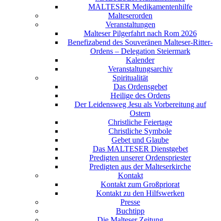
MALTESER Medikamentenhilfe
Malteserorden
Veranstaltungen
Malteser Pilgerfahrt nach Rom 2026
Benefizabend des Souveränen Malteser-Ritter-
Ordens – Delegation Steiermark
Kalender
Veranstaltungsarchiv
Spiritualität
Das Ordensgebet
Heilige des Ordens
Der Leidensweg Jesu als Vorbereitung auf
Ostern
Christliche Feiertage
Christliche Symbole
Gebet und Glaube
Das MALTESER Dienstgebet
Predigten unserer Ordenspriester
Predigten aus der Malteserkirche
Kontakt
Kontakt zum Großpriorat
Kontakt zu den Hilfswerken
Presse
Buchtipp
Die Malteser Zeitung