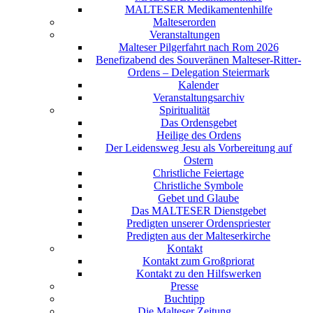
MALTESER Medikamentenhilfe
Malteserorden
Veranstaltungen
Malteser Pilgerfahrt nach Rom 2026
Benefizabend des Souveränen Malteser-Ritter-
Ordens – Delegation Steiermark
Kalender
Veranstaltungsarchiv
Spiritualität
Das Ordensgebet
Heilige des Ordens
Der Leidensweg Jesu als Vorbereitung auf
Ostern
Christliche Feiertage
Christliche Symbole
Gebet und Glaube
Das MALTESER Dienstgebet
Predigten unserer Ordenspriester
Predigten aus der Malteserkirche
Kontakt
Kontakt zum Großpriorat
Kontakt zu den Hilfswerken
Presse
Buchtipp
Die Malteser Zeitung