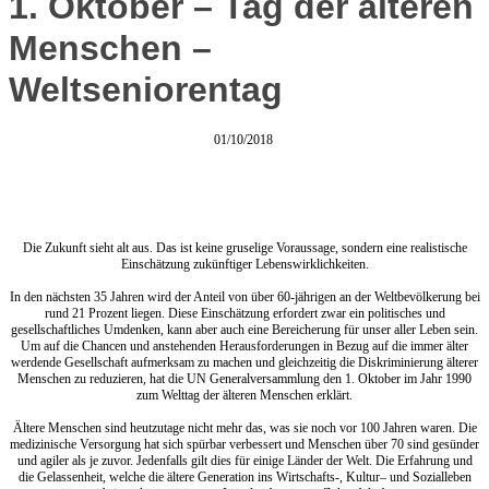
1. Oktober – Tag der älteren
Menschen –
Weltseniorentag
01/10/2018
Die Zukunft sieht alt aus. Das ist keine gruselige Voraussage, sondern eine realistische
Einschätzung zukünftiger Lebenswirklichkeiten.
In den nächsten 35 Jahren wird der Anteil von über 60-jährigen an der Weltbevölkerung bei
rund 21 Prozent liegen. Diese Einschätzung erfordert zwar ein politisches und
gesellschaftliches Umdenken, kann aber auch eine Bereicherung für unser aller Leben sein.
Um auf die Chancen und anstehenden Herausforderungen in Bezug auf die immer älter
werdende Gesellschaft aufmerksam zu machen und gleichzeitig die Diskriminierung älterer
Menschen zu reduzieren, hat die UN Generalversammlung den 1. Oktober im Jahr 1990
zum Welttag der älteren Menschen erklärt.
Ältere Menschen sind heutzutage nicht mehr das, was sie noch vor 100 Jahren waren. Die
medizinische Versorgung hat sich spürbar verbessert und Menschen über 70 sind gesünder
und agiler als je zuvor. Jedenfalls gilt dies für einige Länder der Welt. Die Erfahrung und
die Gelassenheit, welche die ältere Generation ins Wirtschafts-, Kultur– und Sozialleben