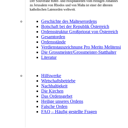
Der Souveräne Ritter- und Hospitalorden vom Heiligen Johannes
zu Jerusalem von Rhodos und von Malta ist einer der ältesten
katholischen Laienorden weltweit.
Geschichte des Malteserordens
Botschaft bei der Republik Österreich
Ordensstruktur Großpriorat von Österreich
Gesamtorden
Ordensstände
Verdienstauszeichnung Pro Merito Melitensi
Die Grossmeister/Grossmeister-Statthalter
Literatur
Hilfswerke
Wirtschaftsbetriebe
Nachhaltigkeit
Die Kirchen
Das Ordensgebet
Heilige unseres Ordens
Falsche Orden
FAQ – Häufig gestellte Fragen