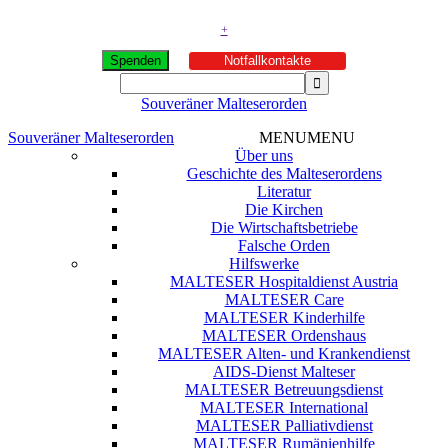
+
Spenden
Notfallkontakte
Souveräner Malteserorden
Souveräner Malteserorden
MENU
MENU
Über uns
Geschichte des Malteserordens
Literatur
Die Kirchen
Die Wirtschaftsbetriebe
Falsche Orden
Hilfswerke
MALTESER Hospitaldienst Austria
MALTESER Care
MALTESER Kinderhilfe
MALTESER Ordenshaus
MALTESER Alten- und Krankendienst
AIDS-Dienst Malteser
MALTESER Betreuungsdienst
MALTESER International
MALTESER Palliativdienst
MALTESER Rumänienhilfe