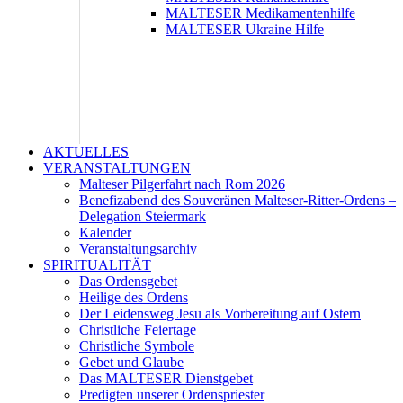
MALTESER Medikamentenhilfe
MALTESER Ukraine Hilfe
AKTUELLES
VERANSTALTUNGEN
Malteser Pilgerfahrt nach Rom 2026
Benefizabend des Souveränen Malteser-Ritter-Ordens –
Delegation Steiermark
Kalender
Veranstaltungsarchiv
SPIRITUALITÄT
Das Ordensgebet
Heilige des Ordens
Der Leidensweg Jesu als Vorbereitung auf Ostern
Christliche Feiertage
Christliche Symbole
Gebet und Glaube
Das MALTESER Dienstgebet
Predigten unserer Ordenspriester