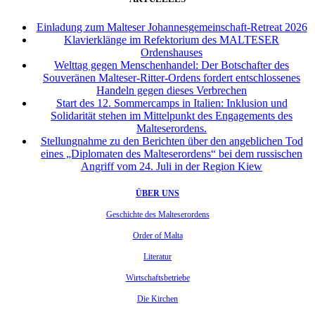
Einladung zum Malteser Johannesgemeinschaft-Retreat 2026
Klavierklänge im Refektorium des MALTESER
Ordenshauses
Welttag gegen Menschenhandel: Der Botschafter des
Souveränen Malteser-Ritter-Ordens fordert entschlossenes
Handeln gegen dieses Verbrechen
Start des 12. Sommercamps in Italien: Inklusion und
Solidarität stehen im Mittelpunkt des Engagements des
Malteserordens.
Stellungnahme zu den Berichten über den angeblichen Tod
eines „Diplomaten des Malteserordens“ bei dem russischen
Angriff vom 24. Juli in der Region Kiew
ÜBER UNS
Geschichte des Malteserordens
Order of Malta
Literatur
Wirtschaftsbetriebe
Die Kirchen