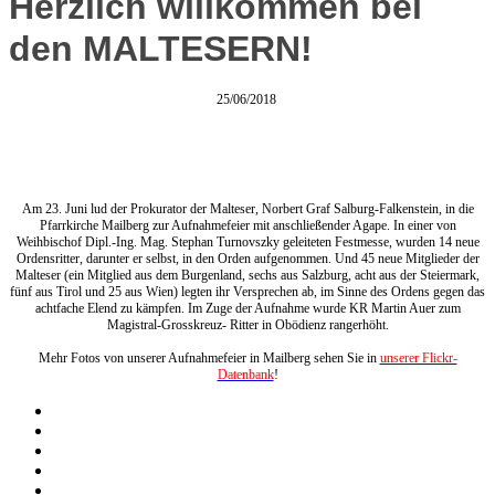
Herzlich willkommen bei
den MALTESERN!
25/06/2018
Am 23. Juni lud der Prokurator der Malteser, Norbert Graf Salburg-Falkenstein, in die
Pfarrkirche Mailberg zur Aufnahmefeier mit anschließender Agape. In einer von
Weihbischof Dipl.-Ing. Mag. Stephan Turnovszky geleiteten Festmesse, wurden 14 neue
Ordensritter, darunter er selbst, in den Orden aufgenommen. Und 45 neue Mitglieder der
Malteser (ein Mitglied aus dem Burgenland, sechs aus Salzburg, acht aus der Steiermark,
fünf aus Tirol und 25 aus Wien) legten ihr Versprechen ab, im Sinne des Ordens gegen das
achtfache Elend zu kämpfen. Im Zuge der Aufnahme wurde KR Martin Auer zum
Magistral-Grosskreuz- Ritter in Obödienz rangerhöht.
Mehr Fotos von unserer Aufnahmefeier in Mailberg sehen Sie in
unserer Flickr-
Datenbank
!