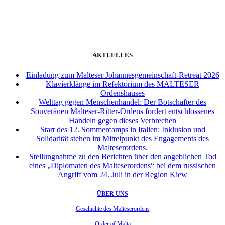
weiter
AKTUELLES
Einladung zum Malteser Johannesgemeinschaft-Retreat 2026
Klavierklänge im Refektorium des MALTESER
Ordenshauses
Welttag gegen Menschenhandel: Der Botschafter des
Souveränen Malteser-Ritter-Ordens fordert entschlossenes
Handeln gegen dieses Verbrechen
Start des 12. Sommercamps in Italien: Inklusion und
Solidarität stehen im Mittelpunkt des Engagements des
Malteserordens.
Stellungnahme zu den Berichten über den angeblichen Tod
eines „Diplomaten des Malteserordens“ bei dem russischen
Angriff vom 24. Juli in der Region Kiew
ÜBER UNS
Geschichte des Malteserordens
Order of Malta