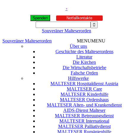
+
Spenden
Notfallkontakte
Souveräner Malteserorden
Souveräner Malteserorden
MENU
MENU
Über uns
Geschichte des Malteserordens
Literatur
Die Kirchen
Die Wirtschaftsbetriebe
Falsche Orden
Hilfswerke
MALTESER Hospitaldienst Austria
MALTESER Care
MALTESER Kinderhilfe
MALTESER Ordenshaus
MALTESER Alten- und Krankendienst
AIDS-Dienst Malteser
MALTESER Betreuungsdienst
MALTESER International
MALTESER Palliativdienst
MALTESER Rumänienhilfe