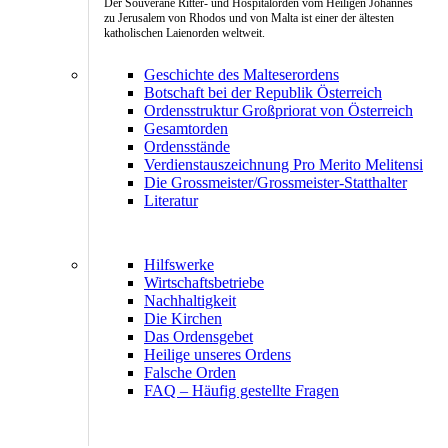
Der Souveräne Ritter- und Hospitalorden vom Heiligen Johannes
zu Jerusalem von Rhodos und von Malta ist einer der ältesten
katholischen Laienorden weltweit.
Geschichte des Malteserordens
Botschaft bei der Republik Österreich
Ordensstruktur Großpriorat von Österreich
Gesamtorden
Ordensstände
Verdienstauszeichnung Pro Merito Melitensi
Die Grossmeister/Grossmeister-Statthalter
Literatur
Hilfswerke
Wirtschaftsbetriebe
Nachhaltigkeit
Die Kirchen
Das Ordensgebet
Heilige unseres Ordens
Falsche Orden
FAQ – Häufig gestellte Fragen