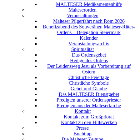
MALTESER Medikamentenhilfe
Malteserorden
Veranstaltungen
Malteser Pilgerfahrt nach Rom 2026
Benefizabend des Souveränen Malteser-Ritter-
Ordens – Delegation Steiermark
Kalender
Veranstaltungsarchiv
Spiritualität
Das Ordensgebet
Heilige des Ordens
Der Leidensweg Jesu als Vorbereitung auf
Ostern
Christliche Feiertage
Christliche Symbole
Gebet und Glaube
Das MALTESER Dienstgebet
Predigten unserer Ordenspriester
Predigten aus der Malteserkirche
Kontakt
Kontakt zum Großpriorat
Kontakt zu den Hilfswerken
Presse
Buchtipp
Die Malteser Zeitung