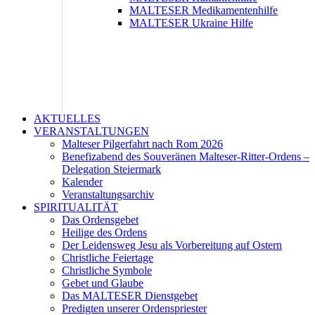
MALTESER Medikamentenhilfe
MALTESER Ukraine Hilfe
AKTUELLES
VERANSTALTUNGEN
Malteser Pilgerfahrt nach Rom 2026
Benefizabend des Souveränen Malteser-Ritter-Ordens –
Delegation Steiermark
Kalender
Veranstaltungsarchiv
SPIRITUALITÄT
Das Ordensgebet
Heilige des Ordens
Der Leidensweg Jesu als Vorbereitung auf Ostern
Christliche Feiertage
Christliche Symbole
Gebet und Glaube
Das MALTESER Dienstgebet
Predigten unserer Ordenspriester