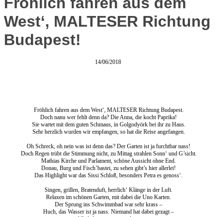
Fröhlich fahren aus dem
West‘, MALTESER Richtung
Budapest!
14/06/2018
Fröhlich fahren aus dem West‘, MALTESER Richtung Budapest.
Doch nanu wer fehlt denn da? Die Anna, die kocht Paprika!
Sie wartet mit dem guten Schmaus, in Golgodyörk bei ihr zu Haus.
Sehr herzlich wurden wir empfangen, so hat die Reise angefangen.
Oh Schreck, oh nein was ist denn das? Der Garten ist ja furchtbar nass!
Doch Regen trübt die Stimmung nicht, zu Mittag strahlen Sonn‘ und G’sicht.
Mathias Kirche und Parlament, schöne Aussicht ohne End.
Donau, Burg und Fisch’bastei, zu sehen gibt’s hier allerlei!
Das Highlight war das Sissi Schloß, besonders Petra es genoss‘.
Singen, grillen, Bratenduft, herrlich‘ Klänge in der Luft.
Relaxen im schönen Garten, mit dabei die Uno Karten.
Der Sprung ins Schwimmbad war sehr krass –
Huch, das Wasser ist ja nass. Niemand hat dabei gezagt –