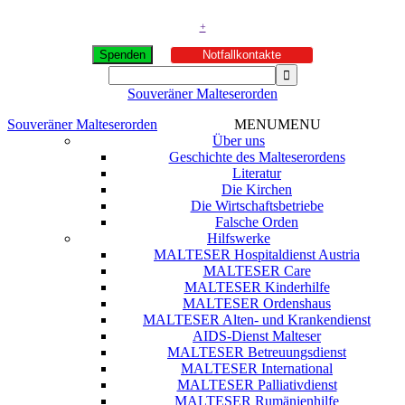
+
Spenden
Notfallkontakte
Souveräner Malteserorden
Souveräner Malteserorden
MENU
MENU
Über uns
Geschichte des Malteserordens
Literatur
Die Kirchen
Die Wirtschaftsbetriebe
Falsche Orden
Hilfswerke
MALTESER Hospitaldienst Austria
MALTESER Care
MALTESER Kinderhilfe
MALTESER Ordenshaus
MALTESER Alten- und Krankendienst
AIDS-Dienst Malteser
MALTESER Betreuungsdienst
MALTESER International
MALTESER Palliativdienst
MALTESER Rumänienhilfe