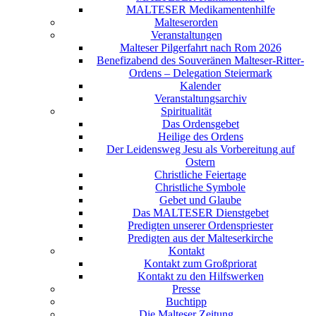
MALTESER Medikamentenhilfe
Malteserorden
Veranstaltungen
Malteser Pilgerfahrt nach Rom 2026
Benefizabend des Souveränen Malteser-Ritter-
Ordens – Delegation Steiermark
Kalender
Veranstaltungsarchiv
Spiritualität
Das Ordensgebet
Heilige des Ordens
Der Leidensweg Jesu als Vorbereitung auf
Ostern
Christliche Feiertage
Christliche Symbole
Gebet und Glaube
Das MALTESER Dienstgebet
Predigten unserer Ordenspriester
Predigten aus der Malteserkirche
Kontakt
Kontakt zum Großpriorat
Kontakt zu den Hilfswerken
Presse
Buchtipp
Die Malteser Zeitung