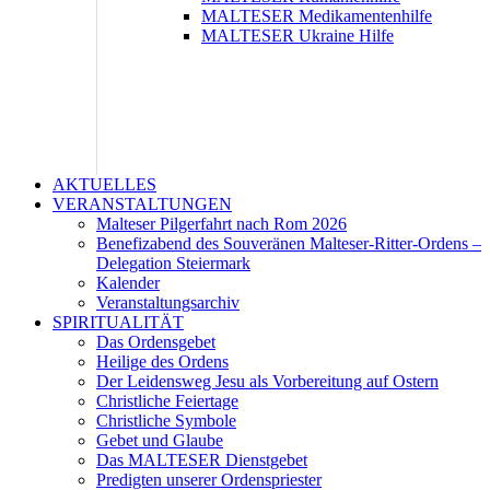
MALTESER Medikamentenhilfe
MALTESER Ukraine Hilfe
AKTUELLES
VERANSTALTUNGEN
Malteser Pilgerfahrt nach Rom 2026
Benefizabend des Souveränen Malteser-Ritter-Ordens –
Delegation Steiermark
Kalender
Veranstaltungsarchiv
SPIRITUALITÄT
Das Ordensgebet
Heilige des Ordens
Der Leidensweg Jesu als Vorbereitung auf Ostern
Christliche Feiertage
Christliche Symbole
Gebet und Glaube
Das MALTESER Dienstgebet
Predigten unserer Ordenspriester