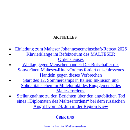
weiter
AKTUELLES
Einladung zum Malteser Johannesgemeinschaft-Retreat 2026
Klavierklänge im Refektorium des MALTESER
Ordenshauses
Welttag gegen Menschenhandel: Der Botschafter des
Souveränen Malteser-Ritter-Ordens fordert entschlossenes
Handeln gegen dieses Verbrechen
Start des 12. Sommercamps in Italien: Inklusion und
Solidarität stehen im Mittelpunkt des Engagements des
Malteserordens.
Stellungnahme zu den Berichten über den angeblichen Tod
eines „Diplomaten des Malteserordens“ bei dem russischen
Angriff vom 24. Juli in der Region Kiew
ÜBER UNS
Geschichte des Malteserordens