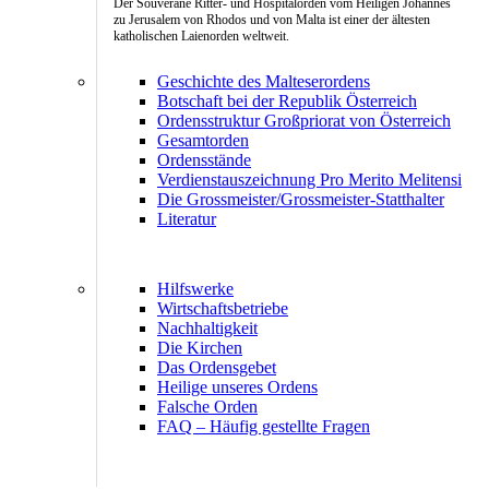
Der Souveräne Ritter- und Hospitalorden vom Heiligen Johannes
zu Jerusalem von Rhodos und von Malta ist einer der ältesten
katholischen Laienorden weltweit.
Geschichte des Malteserordens
Botschaft bei der Republik Österreich
Ordensstruktur Großpriorat von Österreich
Gesamtorden
Ordensstände
Verdienstauszeichnung Pro Merito Melitensi
Die Grossmeister/Grossmeister-Statthalter
Literatur
Hilfswerke
Wirtschaftsbetriebe
Nachhaltigkeit
Die Kirchen
Das Ordensgebet
Heilige unseres Ordens
Falsche Orden
FAQ – Häufig gestellte Fragen