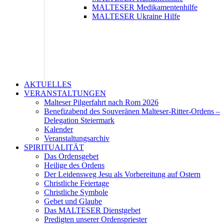
MALTESER Medikamentenhilfe
MALTESER Ukraine Hilfe
AKTUELLES
VERANSTALTUNGEN
Malteser Pilgerfahrt nach Rom 2026
Benefizabend des Souveränen Malteser-Ritter-Ordens –
Delegation Steiermark
Kalender
Veranstaltungsarchiv
SPIRITUALITÄT
Das Ordensgebet
Heilige des Ordens
Der Leidensweg Jesu als Vorbereitung auf Ostern
Christliche Feiertage
Christliche Symbole
Gebet und Glaube
Das MALTESER Dienstgebet
Predigten unserer Ordenspriester