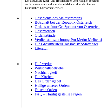
Der Souveräne Ritter- und Hospitalorden vom Heiligen Johannes
zu Jerusalem von Rhodos und von Malta ist einer der ältesten
katholischen Laienorden weltweit.
Geschichte des Malteserordens
Botschaft bei der Republik Österreich
Ordensstruktur Großpriorat von Österreich
Gesamtorden
Ordensstände
Verdienstauszeichnung Pro Merito Melitensi
Die Grossmeister/Grossmeister-Statthalter
Literatur
Hilfswerke
Wirtschaftsbetriebe
Nachhaltigkeit
Die Kirchen
Das Ordensgebet
Heilige unseres Ordens
Falsche Orden
FAQ – Häufig gestellte Fragen