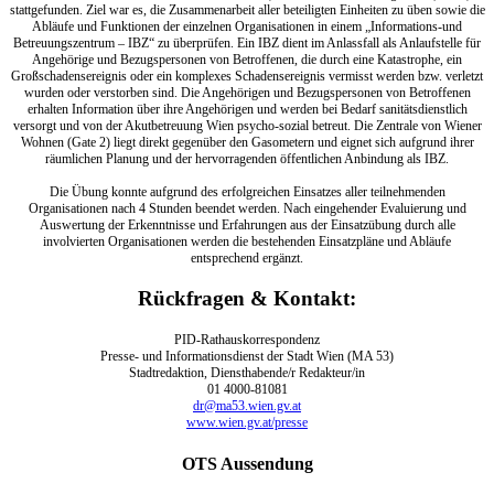
stattgefunden. Ziel war es, die Zusammenarbeit aller beteiligten Einheiten zu üben sowie die
Abläufe und Funktionen der einzelnen Organisationen in einem „Informations-und
Betreuungszentrum – IBZ“ zu überprüfen. Ein IBZ dient im Anlassfall als Anlaufstelle für
Angehörige und Bezugspersonen von Betroffenen, die durch eine Katastrophe, ein
Großschadensereignis oder ein komplexes Schadensereignis vermisst werden bzw. verletzt
wurden oder verstorben sind. Die Angehörigen und Bezugspersonen von Betroffenen
erhalten Information über ihre Angehörigen und werden bei Bedarf sanitätsdienstlich
versorgt und von der Akutbetreuung Wien psycho-sozial betreut. Die Zentrale von Wiener
Wohnen (Gate 2) liegt direkt gegenüber den Gasometern und eignet sich aufgrund ihrer
räumlichen Planung und der hervorragenden öffentlichen Anbindung als IBZ.
Die Übung konnte aufgrund des erfolgreichen Einsatzes aller teilnehmenden
Organisationen nach 4 Stunden beendet werden. Nach eingehender Evaluierung und
Auswertung der Erkenntnisse und Erfahrungen aus der Einsatzübung durch alle
involvierten Organisationen werden die bestehenden Einsatzpläne und Abläufe
entsprechend ergänzt.
Rückfragen & Kontakt:
PID-Rathauskorrespondenz
Presse- und Informationsdienst der Stadt Wien (MA 53)
Stadtredaktion, Diensthabende/r Redakteur/in
01 4000-81081
dr@ma53.wien.gv.at
www.wien.gv.at/presse
OTS Aussendung