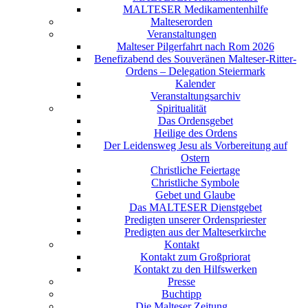
MALTESER Medikamentenhilfe
Malteserorden
Veranstaltungen
Malteser Pilgerfahrt nach Rom 2026
Benefizabend des Souveränen Malteser-Ritter-
Ordens – Delegation Steiermark
Kalender
Veranstaltungsarchiv
Spiritualität
Das Ordensgebet
Heilige des Ordens
Der Leidensweg Jesu als Vorbereitung auf
Ostern
Christliche Feiertage
Christliche Symbole
Gebet und Glaube
Das MALTESER Dienstgebet
Predigten unserer Ordenspriester
Predigten aus der Malteserkirche
Kontakt
Kontakt zum Großpriorat
Kontakt zu den Hilfswerken
Presse
Buchtipp
Die Malteser Zeitung