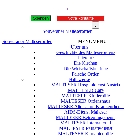
+
Spenden
Notfallkontakte
Souveräner Malteserorden
Souveräner Malteserorden
MENU
MENU
Über uns
Geschichte des Malteserordens
Literatur
Die Kirchen
Die Wirtschaftsbetriebe
Falsche Orden
Hilfswerke
MALTESER Hospitaldienst Austria
MALTESER Care
MALTESER Kinderhilfe
MALTESER Ordenshaus
MALTESER Alten- und Krankendienst
AIDS-Dienst Malteser
MALTESER Betreuungsdienst
MALTESER International
MALTESER Palliativdienst
MALTESER Rumänienhilfe