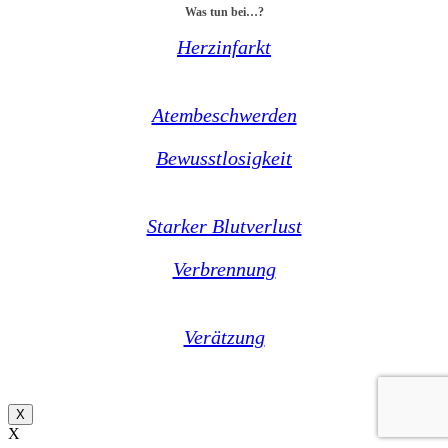
Was tun bei…?
Herzinfarkt
Atembeschwerden
Bewusstlosigkeit
Starker Blutverlust
Verbrennung
Verätzung
X
X