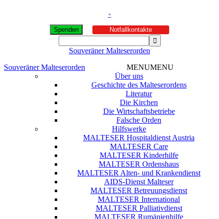
+
Spenden
Notfallkontakte
Souveräner Malteserorden
Souveräner Malteserorden
MENU
MENU
Über uns
Geschichte des Malteserordens
Literatur
Die Kirchen
Die Wirtschaftsbetriebe
Falsche Orden
Hilfswerke
MALTESER Hospitaldienst Austria
MALTESER Care
MALTESER Kinderhilfe
MALTESER Ordenshaus
MALTESER Alten- und Krankendienst
AIDS-Dienst Malteser
MALTESER Betreuungsdienst
MALTESER International
MALTESER Palliativdienst
MALTESER Rumänienhilfe