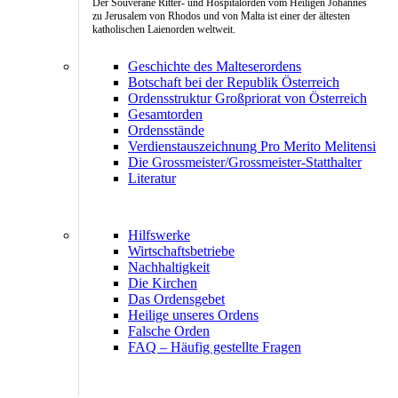
Der Souveräne Ritter- und Hospitalorden vom Heiligen Johannes
zu Jerusalem von Rhodos und von Malta ist einer der ältesten
katholischen Laienorden weltweit.
Geschichte des Malteserordens
Botschaft bei der Republik Österreich
Ordensstruktur Großpriorat von Österreich
Gesamtorden
Ordensstände
Verdienstauszeichnung Pro Merito Melitensi
Die Grossmeister/Grossmeister-Statthalter
Literatur
Hilfswerke
Wirtschaftsbetriebe
Nachhaltigkeit
Die Kirchen
Das Ordensgebet
Heilige unseres Ordens
Falsche Orden
FAQ – Häufig gestellte Fragen