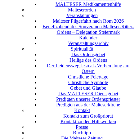
MALTESER Medikamentenhilfe
Malteserorden
Veranstaltungen
Malteser Pilgerfahrt nach Rom 2026
Benefizabend des Souveränen Malteser-Ritter-
Ordens – Delegation Steiermark
Kalender
Veranstaltungsarchiv
Spiritualität
Das Ordensgebet
Heilige des Ordens
Der Leidensweg Jesu als Vorbereitung auf
Ostern
Christliche Feiertage
Christliche Symbole
Gebet und Glaube
Das MALTESER Dienstgebet
Predigten unserer Ordenspriester
Predigten aus der Malteserkirche
Kontakt
Kontakt zum Großpriorat
Kontakt zu den Hilfswerken
Presse
Buchtipp
Die Malteser Zeitung