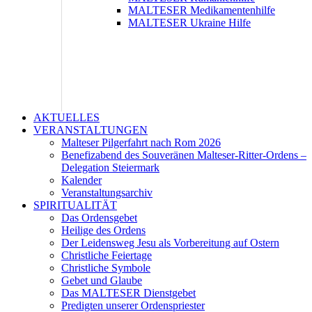
MALTESER Medikamentenhilfe
MALTESER Ukraine Hilfe
AKTUELLES
VERANSTALTUNGEN
Malteser Pilgerfahrt nach Rom 2026
Benefizabend des Souveränen Malteser-Ritter-Ordens –
Delegation Steiermark
Kalender
Veranstaltungsarchiv
SPIRITUALITÄT
Das Ordensgebet
Heilige des Ordens
Der Leidensweg Jesu als Vorbereitung auf Ostern
Christliche Feiertage
Christliche Symbole
Gebet und Glaube
Das MALTESER Dienstgebet
Predigten unserer Ordenspriester