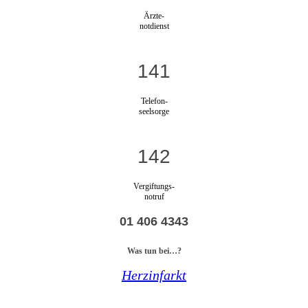
Ärzte-
notdienst
141
Telefon-
seelsorge
142
Vergiftungs-
notruf
01 406 4343
Was tun bei…?
Herzinfarkt