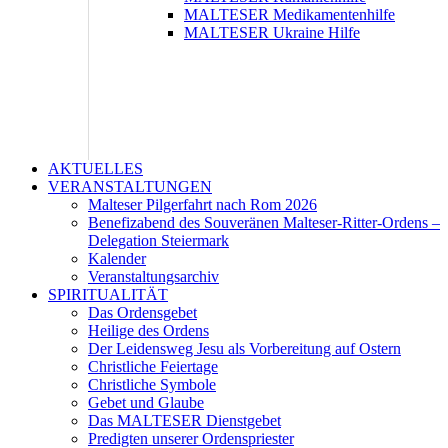
MALTESER Medikamentenhilfe
MALTESER Ukraine Hilfe
AKTUELLES
VERANSTALTUNGEN
Malteser Pilgerfahrt nach Rom 2026
Benefizabend des Souveränen Malteser-Ritter-Ordens –
Delegation Steiermark
Kalender
Veranstaltungsarchiv
SPIRITUALITÄT
Das Ordensgebet
Heilige des Ordens
Der Leidensweg Jesu als Vorbereitung auf Ostern
Christliche Feiertage
Christliche Symbole
Gebet und Glaube
Das MALTESER Dienstgebet
Predigten unserer Ordenspriester