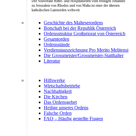
Der Souveräne Ritter- und Hospitalorden vom Heiligen Johannes
zu Jerusalem von Rhodos und von Malta ist einer der ältesten
katholischen Laienorden weltweit.
Geschichte des Malteserordens
Botschaft bei der Republik Österreich
Ordensstruktur Großpriorat von Österreich
Gesamtorden
Ordensstände
Verdienstauszeichnung Pro Merito Melitensi
Die Grossmeister/Grossmeister-Statthalter
Literatur
Hilfswerke
Wirtschaftsbetriebe
Nachhaltigkeit
Die Kirchen
Das Ordensgebet
Heilige unseres Ordens
Falsche Orden
FAQ – Häufig gestellte Fragen