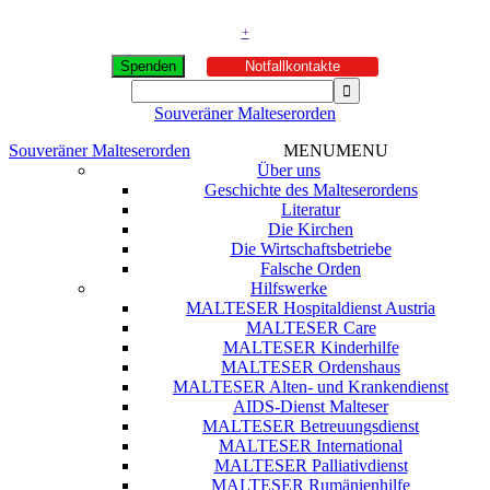
+
Spenden
Notfallkontakte
Souveräner Malteserorden
Souveräner Malteserorden
MENU
MENU
Über uns
Geschichte des Malteserordens
Literatur
Die Kirchen
Die Wirtschaftsbetriebe
Falsche Orden
Hilfswerke
MALTESER Hospitaldienst Austria
MALTESER Care
MALTESER Kinderhilfe
MALTESER Ordenshaus
MALTESER Alten- und Krankendienst
AIDS-Dienst Malteser
MALTESER Betreuungsdienst
MALTESER International
MALTESER Palliativdienst
MALTESER Rumänienhilfe