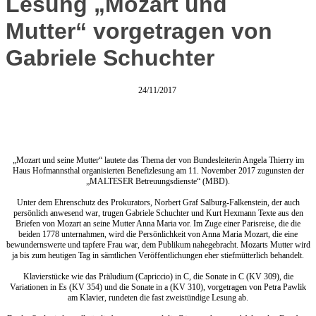
Lesung „Mozart und
Mutter“ vorgetragen von
Gabriele Schuchter
24/11/2017
„Mozart und seine Mutter“ lautete das Thema der von Bundesleiterin Angela Thierry im
Haus Hofmannsthal organisierten Benefizlesung am 11. November 2017 zugunsten der
„MALTESER Betreuungsdienste“ (MBD).
Unter dem Ehrenschutz des Prokurators, Norbert Graf Salburg-Falkenstein, der auch
persönlich anwesend war, trugen Gabriele Schuchter und Kurt Hexmann Texte aus den
Briefen von Mozart an seine Mutter Anna Maria vor. Im Zuge einer Parisreise, die die
beiden 1778 unternahmen, wird die Persönlichkeit von Anna Maria Mozart, die eine
bewundernswerte und tapfere Frau war, dem Publikum nahegebracht. Mozarts Mutter wird
ja bis zum heutigen Tag in sämtlichen Veröffentlichungen eher stiefmütterlich behandelt.
Klavierstücke wie das Präludium (Capriccio) in C, die Sonate in C (KV 309), die
Variationen in Es (KV 354) und die Sonate in a (KV 310), vorgetragen von Petra Pawlik
am Klavier, rundeten die fast zweistündige Lesung ab.