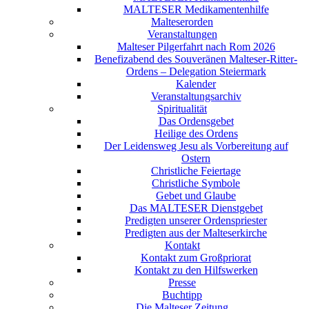
MALTESER Medikamentenhilfe
Malteserorden
Veranstaltungen
Malteser Pilgerfahrt nach Rom 2026
Benefizabend des Souveränen Malteser-Ritter-
Ordens – Delegation Steiermark
Kalender
Veranstaltungsarchiv
Spiritualität
Das Ordensgebet
Heilige des Ordens
Der Leidensweg Jesu als Vorbereitung auf
Ostern
Christliche Feiertage
Christliche Symbole
Gebet und Glaube
Das MALTESER Dienstgebet
Predigten unserer Ordenspriester
Predigten aus der Malteserkirche
Kontakt
Kontakt zum Großpriorat
Kontakt zu den Hilfswerken
Presse
Buchtipp
Die Malteser Zeitung