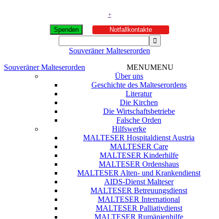
+
Spenden
Notfallkontakte
Souveräner Malteserorden
Souveräner Malteserorden
MENU
MENU
Über uns
Geschichte des Malteserordens
Literatur
Die Kirchen
Die Wirtschaftsbetriebe
Falsche Orden
Hilfswerke
MALTESER Hospitaldienst Austria
MALTESER Care
MALTESER Kinderhilfe
MALTESER Ordenshaus
MALTESER Alten- und Krankendienst
AIDS-Dienst Malteser
MALTESER Betreuungsdienst
MALTESER International
MALTESER Palliativdienst
MALTESER Rumänienhilfe