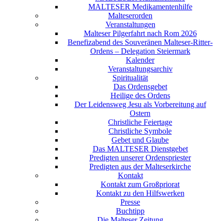
MALTESER Medikamentenhilfe
Malteserorden
Veranstaltungen
Malteser Pilgerfahrt nach Rom 2026
Benefizabend des Souveränen Malteser-Ritter-
Ordens – Delegation Steiermark
Kalender
Veranstaltungsarchiv
Spiritualität
Das Ordensgebet
Heilige des Ordens
Der Leidensweg Jesu als Vorbereitung auf
Ostern
Christliche Feiertage
Christliche Symbole
Gebet und Glaube
Das MALTESER Dienstgebet
Predigten unserer Ordenspriester
Predigten aus der Malteserkirche
Kontakt
Kontakt zum Großpriorat
Kontakt zu den Hilfswerken
Presse
Buchtipp
Die Malteser Zeitung