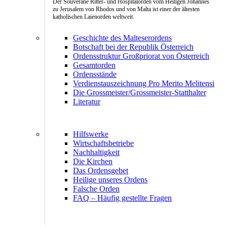
Der Souveräne Ritter- und Hospitalorden vom Heiligen Johannes
zu Jerusalem von Rhodos und von Malta ist einer der ältesten
katholischen Laienorden weltweit.
Geschichte des Malteserordens
Botschaft bei der Republik Österreich
Ordensstruktur Großpriorat von Österreich
Gesamtorden
Ordensstände
Verdienstauszeichnung Pro Merito Melitensi
Die Grossmeister/Grossmeister-Statthalter
Literatur
Hilfswerke
Wirtschaftsbetriebe
Nachhaltigkeit
Die Kirchen
Das Ordensgebet
Heilige unseres Ordens
Falsche Orden
FAQ – Häufig gestellte Fragen