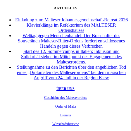
AKTUELLES
Einladung zum Malteser Johannesgemeinschaft-Retreat 2026
Klavierklänge im Refektorium des MALTESER
Ordenshauses
Welttag gegen Menschenhandel: Der Botschafter des
Souveränen Malteser-Ritter-Ordens fordert entschlossenes
Handeln gegen dieses Verbrechen
Start des 12. Sommercamps in Italien: Inklusion und
Solidarität stehen im Mittelpunkt des Engagements des
Malteserordens.
Stellungnahme zu den Berichten über den angeblichen Tod
eines „Diplomaten des Malteserordens“ bei dem russischen
Angriff vom 24. Juli in der Region Kiew
ÜBER UNS
Geschichte des Malteserordens
Order of Malta
Literatur
Wirtschaftsbetriebe