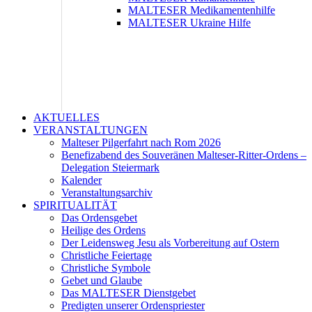
MALTESER Medikamentenhilfe
MALTESER Ukraine Hilfe
AKTUELLES
VERANSTALTUNGEN
Malteser Pilgerfahrt nach Rom 2026
Benefizabend des Souveränen Malteser-Ritter-Ordens –
Delegation Steiermark
Kalender
Veranstaltungsarchiv
SPIRITUALITÄT
Das Ordensgebet
Heilige des Ordens
Der Leidensweg Jesu als Vorbereitung auf Ostern
Christliche Feiertage
Christliche Symbole
Gebet und Glaube
Das MALTESER Dienstgebet
Predigten unserer Ordenspriester