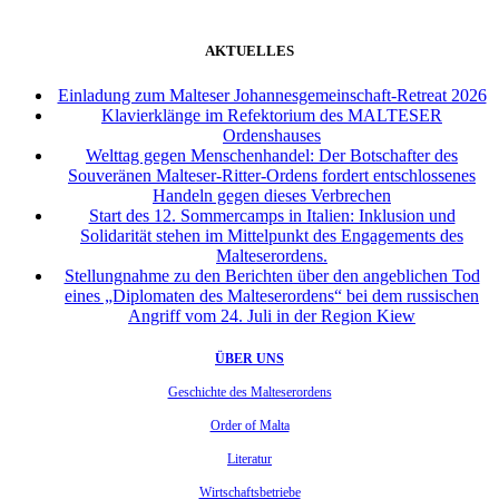
AKTUELLES
Einladung zum Malteser Johannesgemeinschaft-Retreat 2026
Klavierklänge im Refektorium des MALTESER
Ordenshauses
Welttag gegen Menschenhandel: Der Botschafter des
Souveränen Malteser-Ritter-Ordens fordert entschlossenes
Handeln gegen dieses Verbrechen
Start des 12. Sommercamps in Italien: Inklusion und
Solidarität stehen im Mittelpunkt des Engagements des
Malteserordens.
Stellungnahme zu den Berichten über den angeblichen Tod
eines „Diplomaten des Malteserordens“ bei dem russischen
Angriff vom 24. Juli in der Region Kiew
ÜBER UNS
Geschichte des Malteserordens
Order of Malta
Literatur
Wirtschaftsbetriebe