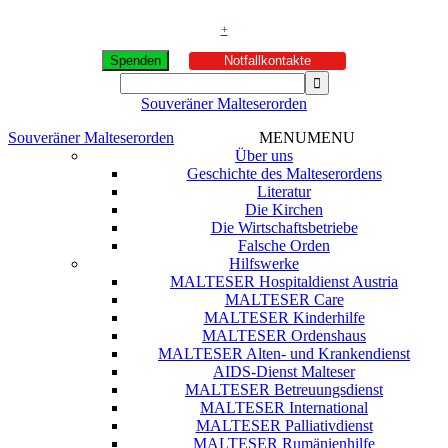
+
Spenden
Notfallkontakte
Souveräner Malteserorden
Souveräner Malteserorden
MENU
MENU
Über uns
Geschichte des Malteserordens
Literatur
Die Kirchen
Die Wirtschaftsbetriebe
Falsche Orden
Hilfswerke
MALTESER Hospitaldienst Austria
MALTESER Care
MALTESER Kinderhilfe
MALTESER Ordenshaus
MALTESER Alten- und Krankendienst
AIDS-Dienst Malteser
MALTESER Betreuungsdienst
MALTESER International
MALTESER Palliativdienst
MALTESER Rumänienhilfe