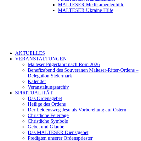
MALTESER Medikamentenhilfe
MALTESER Ukraine Hilfe
AKTUELLES
VERANSTALTUNGEN
Malteser Pilgerfahrt nach Rom 2026
Benefizabend des Souveränen Malteser-Ritter-Ordens –
Delegation Steiermark
Kalender
Veranstaltungsarchiv
SPIRITUALITÄT
Das Ordensgebet
Heilige des Ordens
Der Leidensweg Jesu als Vorbereitung auf Ostern
Christliche Feiertage
Christliche Symbole
Gebet und Glaube
Das MALTESER Dienstgebet
Predigten unserer Ordenspriester