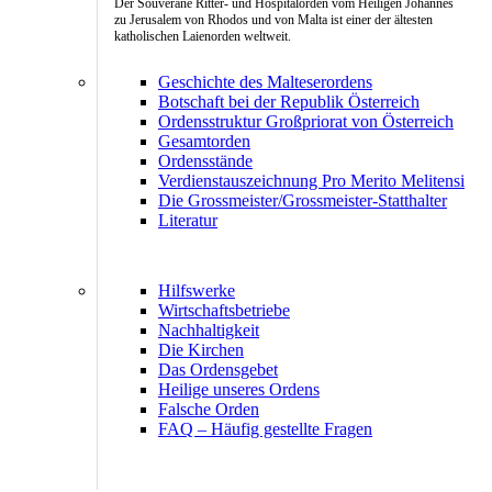
Der Souveräne Ritter- und Hospitalorden vom Heiligen Johannes
zu Jerusalem von Rhodos und von Malta ist einer der ältesten
katholischen Laienorden weltweit.
Geschichte des Malteserordens
Botschaft bei der Republik Österreich
Ordensstruktur Großpriorat von Österreich
Gesamtorden
Ordensstände
Verdienstauszeichnung Pro Merito Melitensi
Die Grossmeister/Grossmeister-Statthalter
Literatur
Hilfswerke
Wirtschaftsbetriebe
Nachhaltigkeit
Die Kirchen
Das Ordensgebet
Heilige unseres Ordens
Falsche Orden
FAQ – Häufig gestellte Fragen