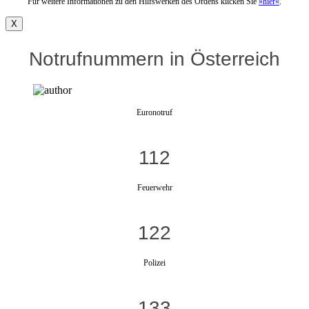
Für weitere Informationen zu den Hilfswerken des Ordens klicken Sie
»hier«
.
X
Notrufnummern in Österreich
Euronotruf
112
Feuerwehr
122
Polizei
133