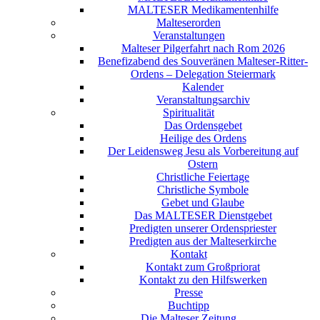
MALTESER Medikamentenhilfe
Malteserorden
Veranstaltungen
Malteser Pilgerfahrt nach Rom 2026
Benefizabend des Souveränen Malteser-Ritter-
Ordens – Delegation Steiermark
Kalender
Veranstaltungsarchiv
Spiritualität
Das Ordensgebet
Heilige des Ordens
Der Leidensweg Jesu als Vorbereitung auf
Ostern
Christliche Feiertage
Christliche Symbole
Gebet und Glaube
Das MALTESER Dienstgebet
Predigten unserer Ordenspriester
Predigten aus der Malteserkirche
Kontakt
Kontakt zum Großpriorat
Kontakt zu den Hilfswerken
Presse
Buchtipp
Die Malteser Zeitung