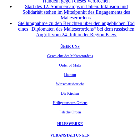
Handeln gegen dieses Verbrechen
Start des 12. Sommercamps in Italien: Inklusion und
Solidarität stehen im Mittelpunkt des Engagements des
Malteserordens.
Stellungnahme zu den Berichten über den angeblichen Tod
eines „Diplomaten des Malteserordens“ bei dem russischen
Angriff vom 24. Juli in der Region Kiew
ÜBER UNS
Geschichte des Malteserordens
Order of Malta
Literatur
Wirtschaftsbetriebe
Die Kirchen
Heilige unseres Ordens
Falsche Orden
HILFSWERKE
VERANSTALTUNGEN