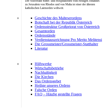
Der Souveräne Ritter- und Hospitalorden vom Heiligen Johannes
zu Jerusalem von Rhodos und von Malta ist einer der ältesten
katholischen Laienorden weltweit.
Geschichte des Malteserordens
Botschaft bei der Republik Österreich
Ordensstruktur Großpriorat von Österreich
Gesamtorden
Ordensstände
Verdienstauszeichnung Pro Merito Melitensi
Die Grossmeister/Grossmeister-Statthalter
Literatur
Hilfswerke
Wirtschaftsbetriebe
Nachhaltigkeit
Die Kirchen
Das Ordensgebet
Heilige unseres Ordens
Falsche Orden
FAQ – Häufig gestellte Fragen