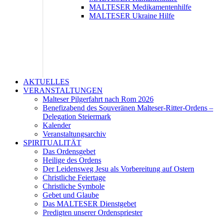
MALTESER Medikamentenhilfe
MALTESER Ukraine Hilfe
AKTUELLES
VERANSTALTUNGEN
Malteser Pilgerfahrt nach Rom 2026
Benefizabend des Souveränen Malteser-Ritter-Ordens –
Delegation Steiermark
Kalender
Veranstaltungsarchiv
SPIRITUALITÄT
Das Ordensgebet
Heilige des Ordens
Der Leidensweg Jesu als Vorbereitung auf Ostern
Christliche Feiertage
Christliche Symbole
Gebet und Glaube
Das MALTESER Dienstgebet
Predigten unserer Ordenspriester