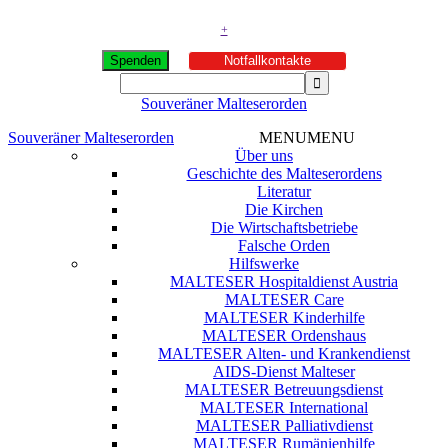
+
Spenden
Notfallkontakte
Souveräner Malteserorden
Souveräner Malteserorden
MENU
MENU
Über uns
Geschichte des Malteserordens
Literatur
Die Kirchen
Die Wirtschaftsbetriebe
Falsche Orden
Hilfswerke
MALTESER Hospitaldienst Austria
MALTESER Care
MALTESER Kinderhilfe
MALTESER Ordenshaus
MALTESER Alten- und Krankendienst
AIDS-Dienst Malteser
MALTESER Betreuungsdienst
MALTESER International
MALTESER Palliativdienst
MALTESER Rumänienhilfe