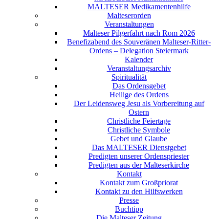
MALTESER Medikamentenhilfe
Malteserorden
Veranstaltungen
Malteser Pilgerfahrt nach Rom 2026
Benefizabend des Souveränen Malteser-Ritter-
Ordens – Delegation Steiermark
Kalender
Veranstaltungsarchiv
Spiritualität
Das Ordensgebet
Heilige des Ordens
Der Leidensweg Jesu als Vorbereitung auf
Ostern
Christliche Feiertage
Christliche Symbole
Gebet und Glaube
Das MALTESER Dienstgebet
Predigten unserer Ordenspriester
Predigten aus der Malteserkirche
Kontakt
Kontakt zum Großpriorat
Kontakt zu den Hilfswerken
Presse
Buchtipp
Die Malteser Zeitung