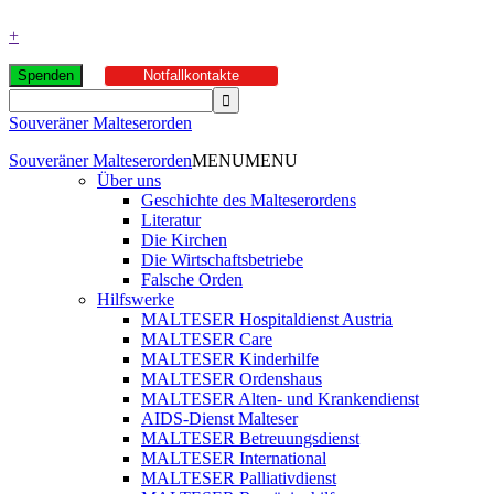
+
Spenden
Notfallkontakte
Souveräner Malteserorden
Souveräner Malteserorden
MENU
MENU
Über uns
Geschichte des Malteserordens
Literatur
Die Kirchen
Die Wirtschaftsbetriebe
Falsche Orden
Hilfswerke
MALTESER Hospitaldienst Austria
MALTESER Care
MALTESER Kinderhilfe
MALTESER Ordenshaus
MALTESER Alten- und Krankendienst
AIDS-Dienst Malteser
MALTESER Betreuungsdienst
MALTESER International
MALTESER Palliativdienst