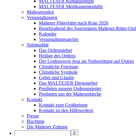
MALTESER Rumänienhilfe
MALTESER Medikamentenhilfe
Malteserorden
Veranstaltungen
Malteser Pilgerfahrt nach Rom 2026
Benefizabend des Souveränen Malteser-Ritter-Ord
Kalender
Veranstaltungsarchiv
Spiritualität
Das Ordensgebet
Heilige des Ordens
Der Leidensweg Jesu als Vorbereitung auf Ostern
Christliche Feiertage
Christliche Symbole
Gebet und Glaube
Das MALTESER Dienstgebet
Predigten unserer Ordenspriester
Predigten aus der Malteserkirche
Kontakt
Kontakt zum Großpriorat
Kontakt zu den Hilfswerken
Presse
Buchtipp
Die Malteser Zeitung