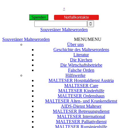
+
Spenden
Notfallkontakte
Souveräner Malteserorden
Souveräner Malteserorden
MENU
MENU
Über uns
Geschichte des Malteserordens
Literatur
Die Kirchen
Die Wirtschaftsbetriebe
Falsche Orden
Hilfswerke
MALTESER Hospitaldienst Austria
MALTESER Care
MALTESER Kinderhilfe
MALTESER Ordenshaus
MALTESER Alten- und Krankendienst
AIDS-Dienst Malteser
MALTESER Betreuungsdienst
MALTESER International
MALTESER Palliativdienst
MALTESER Rumänienhilfe