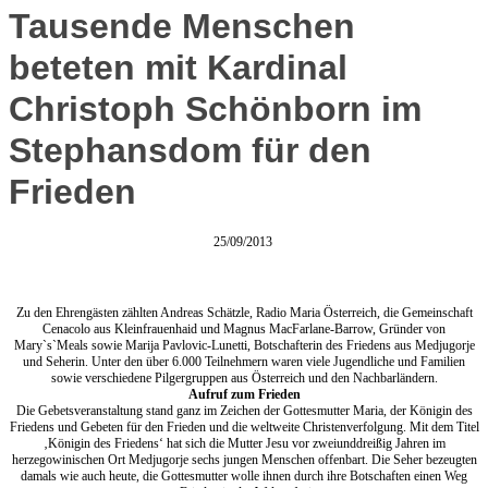
Tausende Menschen
beteten mit Kardinal
Christoph Schönborn im
Stephansdom für den
Frieden
25/09/2013
Zu den Ehrengästen zählten Andreas Schätzle, Radio Maria Österreich, die Gemeinschaft
Cenacolo aus Kleinfrauenhaid und Magnus MacFarlane-Barrow, Gründer von
Mary`s`Meals sowie Marija Pavlovic-Lunetti, Botschafterin des Friedens aus Medjugorje
und Seherin. Unter den über 6.000 Teilnehmern waren viele Jugendliche und Familien
sowie verschiedene Pilgergruppen aus Österreich und den Nachbarländern.
Aufruf zum Frieden
Die Gebetsveranstaltung stand ganz im Zeichen der Gottesmutter Maria, der Königin des
Friedens und Gebeten für den Frieden und die weltweite Christenverfolgung. Mit dem Titel
‚Königin des Friedens‘ hat sich die Mutter Jesu vor zweiunddreißig Jahren im
herzegowinischen Ort Medjugorje sechs jungen Menschen offenbart. Die Seher bezeugten
damals wie auch heute, die Gottesmutter wolle ihnen durch ihre Botschaften einen Weg