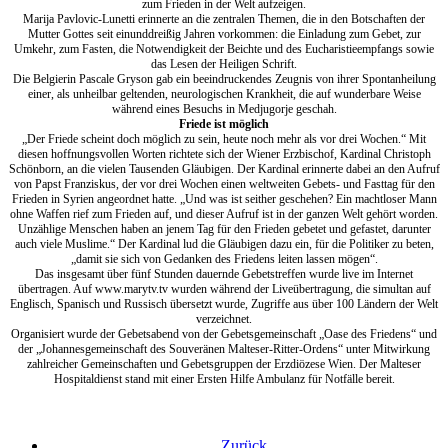
zum Frieden in der Welt aufzeigen.
Marija Pavlovic-Lunetti erinnerte an die zentralen Themen, die in den Botschaften der
Mutter Gottes seit einunddreißig Jahren vorkommen: die Einladung zum Gebet, zur
Umkehr, zum Fasten, die Notwendigkeit der Beichte und des Eucharistieempfangs sowie
das Lesen der Heiligen Schrift.
Die Belgierin Pascale Gryson gab ein beeindruckendes Zeugnis von ihrer Spontanheilung
einer, als unheilbar geltenden, neurologischen Krankheit, die auf wunderbare Weise
während eines Besuchs in Medjugorje geschah.
Friede ist möglich
„Der Friede scheint doch möglich zu sein, heute noch mehr als vor drei Wochen.“ Mit
diesen hoffnungsvollen Worten richtete sich der Wiener Erzbischof, Kardinal Christoph
Schönborn, an die vielen Tausenden Gläubigen. Der Kardinal erinnerte dabei an den Aufruf
von Papst Franziskus, der vor drei Wochen einen weltweiten Gebets- und Fasttag für den
Frieden in Syrien angeordnet hatte. „Und was ist seither geschehen? Ein machtloser Mann
ohne Waffen rief zum Frieden auf, und dieser Aufruf ist in der ganzen Welt gehört worden.
Unzählige Menschen haben an jenem Tag für den Frieden gebetet und gefastet, darunter
auch viele Muslime.“ Der Kardinal lud die Gläubigen dazu ein, für die Politiker zu beten,
„damit sie sich von Gedanken des Friedens leiten lassen mögen“.
Das insgesamt über fünf Stunden dauernde Gebetstreffen wurde live im Internet
übertragen. Auf www.marytv.tv wurden während der Liveübertragung, die simultan auf
Englisch, Spanisch und Russisch übersetzt wurde, Zugriffe aus über 100 Ländern der Welt
verzeichnet.
Organisiert wurde der Gebetsabend von der Gebetsgemeinschaft „Oase des Friedens“ und
der „Johannesgemeinschaft des Souveränen Malteser-Ritter-Ordens“ unter Mitwirkung
zahlreicher Gemeinschaften und Gebetsgruppen der Erzdiözese Wien. Der Malteser
Hospitaldienst stand mit einer Ersten Hilfe Ambulanz für Notfälle bereit.
Zurück