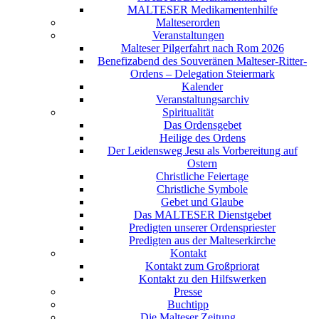
MALTESER Medikamentenhilfe
Malteserorden
Veranstaltungen
Malteser Pilgerfahrt nach Rom 2026
Benefizabend des Souveränen Malteser-Ritter-
Ordens – Delegation Steiermark
Kalender
Veranstaltungsarchiv
Spiritualität
Das Ordensgebet
Heilige des Ordens
Der Leidensweg Jesu als Vorbereitung auf
Ostern
Christliche Feiertage
Christliche Symbole
Gebet und Glaube
Das MALTESER Dienstgebet
Predigten unserer Ordenspriester
Predigten aus der Malteserkirche
Kontakt
Kontakt zum Großpriorat
Kontakt zu den Hilfswerken
Presse
Buchtipp
Die Malteser Zeitung