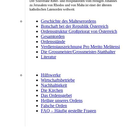
Der Souveräne Ritter- und Hospitalorden vom Heiligen Johannes
zu Jerusalem von Rhodos und von Malta ist einer der ältesten
katholischen Laienorden weltweit.
Geschichte des Malteserordens
Botschaft bei der Republik Österreich
Ordensstruktur Großpriorat von Österreich
Gesamtorden
Ordensstände
Verdienstauszeichnung Pro Merito Melitensi
Die Grossmeister/Grossmeister-Statthalter
Literatur
Hilfswerke
Wirtschaftsbetriebe
Nachhaltigkeit
Die Kirchen
Das Ordensgebet
Heilige unseres Ordens
Falsche Orden
FAQ – Häufig gestellte Fragen