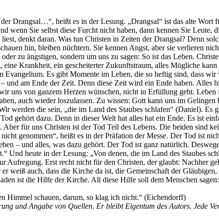
r Drangsal…“, heißt es in der Lesung. „Drangsal“ ist das alte Wort für 
 Und wenn Sie selbst diese Furcht nicht haben, dann kennen Sie Leute,
 liest, denkt daran. Was tun Christen in Zeiten der Drangsal? Denn solch
schauen hin, bleiben nüchtern. Sie kennen Angst, aber sie verlieren ni
oder zu ängstigen, sondern um uns zu sagen: So ist das Leben. Christe
g, eine Krankheit, ein gescheiterter Zukunftstraum, alles Mögliche ka
im Evangelium. Es gibt Momente im Leben, die so heftig sind, dass wir 
 – und am Ende der Zeit. Denn diese Zeit wird ein Ende haben. Alles h
 wir uns von ganzem Herzen wünschen, nicht in Erfüllung geht. Leben is
haben, auch wieder loszulassen. Zu wissen: Gott kann uns im Gelingen 
en. Wir werden die sein, „die im Land des Staubes schlafen“ (Daniel). E
 gehört dazu. Denn in dieser Welt hat alles hat ein Ende. Es ist einfa
 Aber für uns Christen ist der Tod Teil des Lebens. Die beiden sind ke
icht genommen“, heißt es in der Präfation der Messe. Der Tod ist nich
eben – und alles, was dazu gehört. Der Tod ist ganz natürlich. Desw
.“ Und heute in der Lesung: „Von denen, die im Land des Staubes sc
r Aufregung. Erst recht nicht für den Christen, der glaubt: Nachher geht
ber er weiß auch, dass die Kirche da ist, die Gemeinschaft der Gläubi
Gnaden ist die Hilfe der Kirche. All diese Hilfe soll dem Menschen sage
den Himmel schauen, darum, so klag ich nicht.“ (Eichendorff)
erung und Angabe von Quellen. Er bleibt Eigentum des Autors. Jede Ver