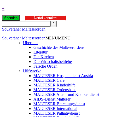
+
Spenden
Notfallkontakte
Souveräner Malteserorden
Souveräner Malteserorden
MENU
MENU
Über uns
Geschichte des Malteserordens
Literatur
Die Kirchen
Die Wirtschaftsbetriebe
Falsche Orden
Hilfswerke
MALTESER Hospitaldienst Austria
MALTESER Care
MALTESER Kinderhilfe
MALTESER Ordenshaus
MALTESER Alten- und Krankendienst
AIDS-Dienst Malteser
MALTESER Betreuungsdienst
MALTESER International
MALTESER Palliativdienst