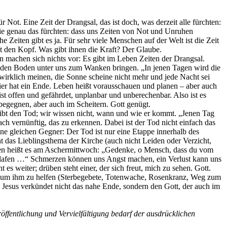
Not. Eine Zeit der Drangsal, das ist doch, was derzeit alle fürchten:
 die genau das fürchten: dass uns Zeiten von Not und Unruhen
e Zeiten gibt es ja. Für sehr viele Menschen auf der Welt ist die Zeit
cht den Kopf. Was gibt ihnen die Kraft? Der Glaube.
n machen sich nichts vor: Es gibt im Leben Zeiten der Drangsal.
nn den Boden unter uns zum Wanken bringen. „In jenen Tagen wird die
wirklich meinen, die Sonne scheine nicht mehr und jede Nacht sei
ier hat ein Ende. Leben heißt vorausschauen und planen – aber auch
t offen und gefährdet, unplanbar und unberechenbar. Also ist es
begegnen, aber auch im Scheitern. Gott genügt.
s gibt den Tod; wir wissen nicht, wann und wie er kommt. „Jenen Tag
ch vernünftig, das zu erkennen. Dabei ist der Tod nicht einfach das
ine gleichen Gegner: Der Tod ist nur eine Etappe innerhalb des
t das Lieblingsthema der Kirche (auch nicht Leiden oder Verzicht,
egen heißt es am Aschermittwoch: „Gedenke, o Mensch, dass du vom
hlafen …“ Schmerzen können uns Angst machen, ein Verlust kann uns
 es weiter; drüben steht einer, der sich freut, mich zu sehen. Gott.
gen, um ihm zu helfen (Sterbegebete, Totenwache, Rosenkranz, Weg zum
n: Jesus verkündet nicht das nahe Ende, sondern den Gott, der auch im
öffentlichung und Vervielfältigung bedarf der ausdrücklichen