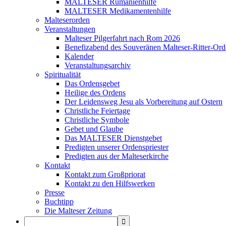
MALTESER Rumänienhilfe
MALTESER Medikamentenhilfe
Malteserorden
Veranstaltungen
Malteser Pilgerfahrt nach Rom 2026
Benefizabend des Souveränen Malteser-Ritter-Ord
Kalender
Veranstaltungsarchiv
Spiritualität
Das Ordensgebet
Heilige des Ordens
Der Leidensweg Jesu als Vorbereitung auf Ostern
Christliche Feiertage
Christliche Symbole
Gebet und Glaube
Das MALTESER Dienstgebet
Predigten unserer Ordenspriester
Predigten aus der Malteserkirche
Kontakt
Kontakt zum Großpriorat
Kontakt zu den Hilfswerken
Presse
Buchtipp
Die Malteser Zeitung