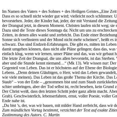
Im Namen des Vaters + des Sohnes + des Heiligen Geistes.„Eine Zeit de
Dass es so schnell nicht wieder gut wird; vielleicht noch schlimmer.
bevorstehen. Jeder, der Kinder hat, jeder, der mit Verstand die Zeitung
der Drangsal jetzt, in diesem Moment. Christen laufen nicht weg; sie 
Dazu sind die Texte dieses Sonntags da: Nicht um uns zu erschrecken 
Zeiten, in denen alles wankt und zerbricht. Das Ende einer Beziehun
Sonne sich verfinstern und der Mond nicht mehr scheinen“, heißt es 
schwarz. Das sind Endzeit-Erfahrungen. Die gibt es, mitten im Leben
damit umgehen können, dass nicht alle Pläne gelingen; dass das, was
einfach klug, wenn wir lernen, unser Pläne und das, was wir gebaut 
Die letzte Zeit der Drangsal, die uns allen bevorsteht, ist das Sterb
aber und die Stunde kennt niemand…“ (Mk 13). Wir wissen nur: Der Tod
Gegenteil von Leben. Das ist er höchstens auf der Ebene der Biologie.
Lebens. „Denn deinen Gläubigen, o Herr, wird das Leben gewandelt, n
wie viele meinen). Das Leben ist das große Thema der Kirche. Das L
Staub“ – von der Erde – „genommen bist und zum Staub zurückkehrst
schier umbringen, aber der Tod selbst ist, recht besehen, kein Grund zu
Der Christ weiß, dass den letzten Schritt jeder ganz allein macht. A
Grab). Geschwisterlich, lebenserfahren, ernst, voller Poesie, voller 
Ende nahe ist.
„Du bist ’s, der, was wir bauen, mit milder Hand zerbricht, dass wir 
Zum mündlichen Vortag bestimmt, verzichtet der Text auf exakte Ziti
Zustimmung des Autors. C. Martin