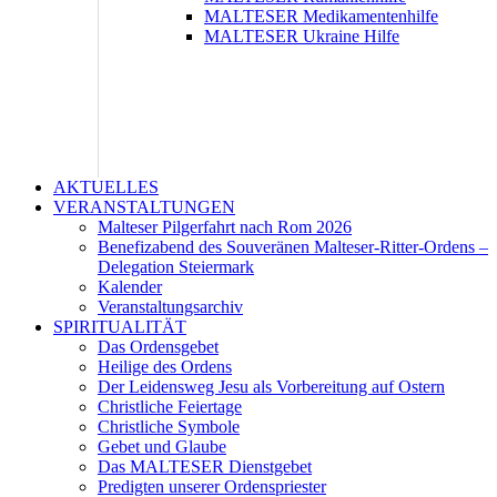
MALTESER Medikamentenhilfe
MALTESER Ukraine Hilfe
AKTUELLES
VERANSTALTUNGEN
Malteser Pilgerfahrt nach Rom 2026
Benefizabend des Souveränen Malteser-Ritter-Ordens –
Delegation Steiermark
Kalender
Veranstaltungsarchiv
SPIRITUALITÄT
Das Ordensgebet
Heilige des Ordens
Der Leidensweg Jesu als Vorbereitung auf Ostern
Christliche Feiertage
Christliche Symbole
Gebet und Glaube
Das MALTESER Dienstgebet
Predigten unserer Ordenspriester