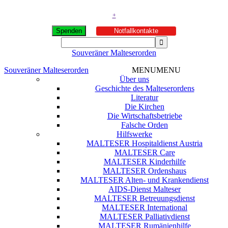
+
Spenden
Notfallkontakte
Souveräner Malteserorden
Souveräner Malteserorden
MENU
MENU
Über uns
Geschichte des Malteserordens
Literatur
Die Kirchen
Die Wirtschaftsbetriebe
Falsche Orden
Hilfswerke
MALTESER Hospitaldienst Austria
MALTESER Care
MALTESER Kinderhilfe
MALTESER Ordenshaus
MALTESER Alten- und Krankendienst
AIDS-Dienst Malteser
MALTESER Betreuungsdienst
MALTESER International
MALTESER Palliativdienst
MALTESER Rumänienhilfe