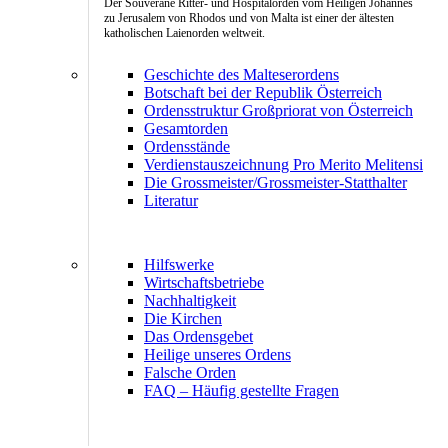
Der Souveräne Ritter- und Hospitalorden vom Heiligen Johannes
zu Jerusalem von Rhodos und von Malta ist einer der ältesten
katholischen Laienorden weltweit.
Geschichte des Malteserordens
Botschaft bei der Republik Österreich
Ordensstruktur Großpriorat von Österreich
Gesamtorden
Ordensstände
Verdienstauszeichnung Pro Merito Melitensi
Die Grossmeister/Grossmeister-Statthalter
Literatur
Hilfswerke
Wirtschaftsbetriebe
Nachhaltigkeit
Die Kirchen
Das Ordensgebet
Heilige unseres Ordens
Falsche Orden
FAQ – Häufig gestellte Fragen