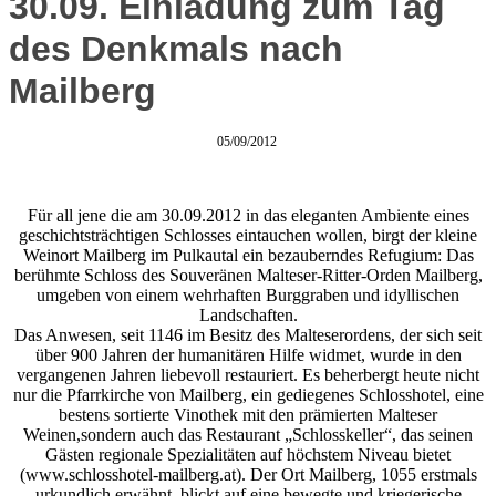
30.09. Einladung zum Tag
des Denkmals nach
Mailberg
05/09/2012
Für all jene die am 30.09.2012 in das eleganten Ambiente eines
geschichtsträchtigen Schlosses eintauchen wollen, birgt der kleine
Weinort Mailberg im Pulkautal ein bezauberndes Refugium: Das
berühmte Schloss des Souveränen Malteser-Ritter-Orden Mailberg,
umgeben von einem wehrhaften Burggraben und idyllischen
Landschaften.
Das Anwesen, seit 1146 im Besitz des Malteserordens, der sich seit
über 900 Jahren der humanitären Hilfe widmet, wurde in den
vergangenen Jahren liebevoll restauriert. Es beherbergt heute nicht
nur die Pfarrkirche von Mailberg, ein gediegenes Schlosshotel, eine
bestens sortierte Vinothek mit den prämierten Malteser
Weinen,sondern auch das Restaurant „Schlosskeller“, das seinen
Gästen regionale Spezialitäten auf höchstem Niveau bietet
(www.schlosshotel-mailberg.at). Der Ort Mailberg, 1055 erstmals
urkundlich erwähnt, blickt auf eine bewegte und kriegerische