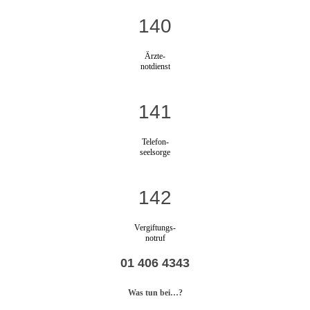
140
Ärzte-
notdienst
141
Telefon-
seelsorge
142
Vergiftungs-
notruf
01 406 4343
Was tun bei…?