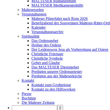
MALTESER Rumänienhilfe
MALTESER Medikamentenhilfe
Malteserorden
Veranstaltungen
Malteser Pilgerfahrt nach Rom 2026
Benefizabend des Souveränen Malteser-Ritter-Ord
Kalender
Veranstaltungsarchiv
Spiritualität
Das Ordensgebet
Heilige des Ordens
Der Leidensweg Jesu als Vorbereitung auf Ostern
Christliche Feiertage
Christliche Symbole
Gebet und Glaube
Das MALTESER Dienstgebet
Predigten unserer Ordenspriester
Predigten aus der Malteserkirche
Kontakt
Kontakt zum Großpriorat
Kontakt zu den Hilfswerken
Presse
Buchtipp
Die Malteser Zeitung