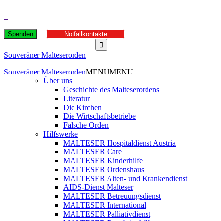
+
Spenden
Notfallkontakte
Souveräner Malteserorden
Souveräner Malteserorden
MENU
MENU
Über uns
Geschichte des Malteserordens
Literatur
Die Kirchen
Die Wirtschaftsbetriebe
Falsche Orden
Hilfswerke
MALTESER Hospitaldienst Austria
MALTESER Care
MALTESER Kinderhilfe
MALTESER Ordenshaus
MALTESER Alten- und Krankendienst
AIDS-Dienst Malteser
MALTESER Betreuungsdienst
MALTESER International
MALTESER Palliativdienst