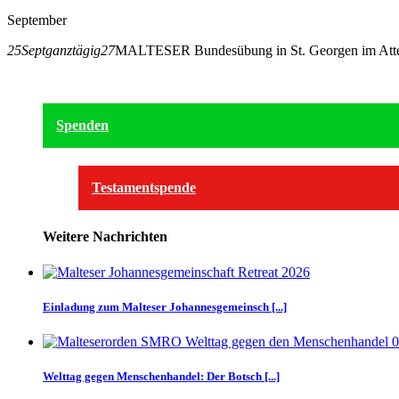
September
25
Sept
ganztägig
27
MALTESER Bundesübung in St. Georgen im Atter
Spenden
Testamentspende
Weitere Nachrichten
Einladung zum Malteser Johannesgemeinsch [...]
Welttag gegen Menschenhandel: Der Botsch [...]