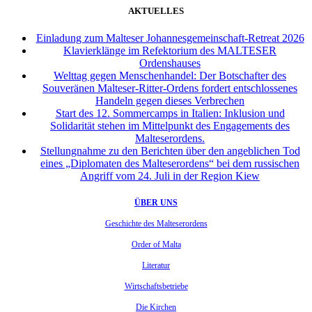
AKTUELLES
Einladung zum Malteser Johannesgemeinschaft-Retreat 2026
Klavierklänge im Refektorium des MALTESER
Ordenshauses
Welttag gegen Menschenhandel: Der Botschafter des
Souveränen Malteser-Ritter-Ordens fordert entschlossenes
Handeln gegen dieses Verbrechen
Start des 12. Sommercamps in Italien: Inklusion und
Solidarität stehen im Mittelpunkt des Engagements des
Malteserordens.
Stellungnahme zu den Berichten über den angeblichen Tod
eines „Diplomaten des Malteserordens“ bei dem russischen
Angriff vom 24. Juli in der Region Kiew
ÜBER UNS
Geschichte des Malteserordens
Order of Malta
Literatur
Wirtschaftsbetriebe
Die Kirchen