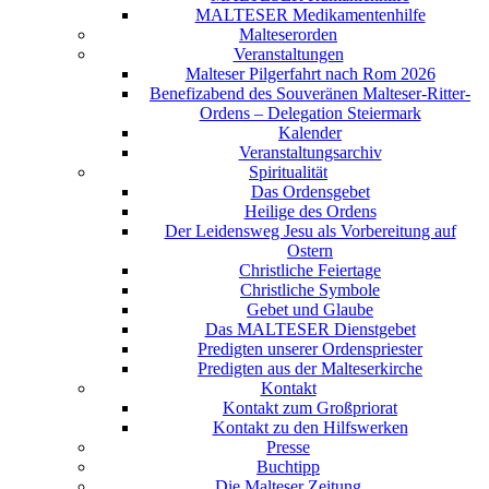
MALTESER Medikamentenhilfe
Malteserorden
Veranstaltungen
Malteser Pilgerfahrt nach Rom 2026
Benefizabend des Souveränen Malteser-Ritter-
Ordens – Delegation Steiermark
Kalender
Veranstaltungsarchiv
Spiritualität
Das Ordensgebet
Heilige des Ordens
Der Leidensweg Jesu als Vorbereitung auf
Ostern
Christliche Feiertage
Christliche Symbole
Gebet und Glaube
Das MALTESER Dienstgebet
Predigten unserer Ordenspriester
Predigten aus der Malteserkirche
Kontakt
Kontakt zum Großpriorat
Kontakt zu den Hilfswerken
Presse
Buchtipp
Die Malteser Zeitung