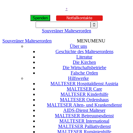
+
Spenden
Notfallkontakte
Souveräner Malteserorden
Souveräner Malteserorden
MENU
MENU
Über uns
Geschichte des Malteserordens
Literatur
Die Kirchen
Die Wirtschaftsbetriebe
Falsche Orden
Hilfswerke
MALTESER Hospitaldienst Austria
MALTESER Care
MALTESER Kinderhilfe
MALTESER Ordenshaus
MALTESER Alten- und Krankendienst
AIDS-Dienst Malteser
MALTESER Betreuungsdienst
MALTESER International
MALTESER Palliativdienst
MALTESER Rumänienhilfe