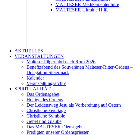
MALTESER Medikamentenhilfe
MALTESER Ukraine Hilfe
AKTUELLES
VERANSTALTUNGEN
Malteser Pilgerfahrt nach Rom 2026
Benefizabend des Souveränen Malteser-Ritter-Ordens –
Delegation Steiermark
Kalender
Veranstaltungsarchiv
SPIRITUALITÄT
Das Ordensgebet
Heilige des Ordens
Der Leidensweg Jesu als Vorbereitung auf Ostern
Christliche Feiertage
Christliche Symbole
Gebet und Glaube
Das MALTESER Dienstgebet
Predigten unserer Ordenspriester