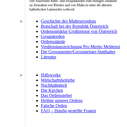
Der Souveräne Ritter- und Hospitalorden vom Heiligen Johannes
zu Jerusalem von Rhodos und von Malta ist einer der ältesten
katholischen Laienorden weltweit.
Geschichte des Malteserordens
Botschaft bei der Republik Österreich
Ordensstruktur Großpriorat von Österreich
Gesamtorden
Ordensstände
Verdienstauszeichnung Pro Merito Melitensi
Die Grossmeister/Grossmeister-Statthalter
Literatur
Hilfswerke
Wirtschaftsbetriebe
Nachhaltigkeit
Die Kirchen
Das Ordensgebet
Heilige unseres Ordens
Falsche Orden
FAQ – Häufig gestellte Fragen