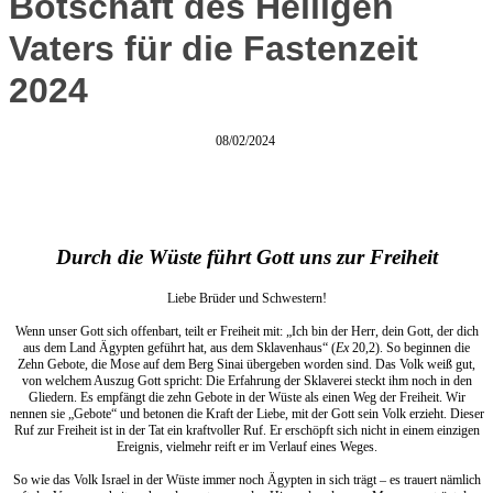
Botschaft des Heiligen
Vaters für die Fastenzeit
2024
08/02/2024
Durch die Wüste führt Gott uns zur Freiheit
Liebe Brüder und Schwestern!
Wenn unser Gott sich offenbart, teilt er Freiheit mit: „Ich bin der Herr, dein Gott, der dich
aus dem Land Ägypten geführt hat, aus dem Sklavenhaus“ (
Ex
20,2). So beginnen die
Zehn Gebote, die Mose auf dem Berg Sinai übergeben worden sind. Das Volk weiß gut,
von welchem Auszug Gott spricht: Die Erfahrung der Sklaverei steckt ihm noch in den
Gliedern. Es empfängt die zehn Gebote in der Wüste als einen Weg der Freiheit. Wir
nennen sie „Gebote“ und betonen die Kraft der Liebe, mit der Gott sein Volk erzieht. Dieser
Ruf zur Freiheit ist in der Tat ein kraftvoller Ruf. Er erschöpft sich nicht in einem einzigen
Ereignis, vielmehr reift er im Verlauf eines Weges.
So wie das Volk Israel in der Wüste immer noch Ägypten in sich trägt – es trauert nämlich