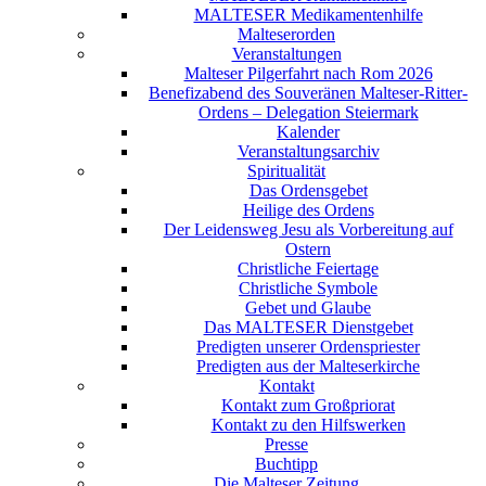
MALTESER Medikamentenhilfe
Malteserorden
Veranstaltungen
Malteser Pilgerfahrt nach Rom 2026
Benefizabend des Souveränen Malteser-Ritter-
Ordens – Delegation Steiermark
Kalender
Veranstaltungsarchiv
Spiritualität
Das Ordensgebet
Heilige des Ordens
Der Leidensweg Jesu als Vorbereitung auf
Ostern
Christliche Feiertage
Christliche Symbole
Gebet und Glaube
Das MALTESER Dienstgebet
Predigten unserer Ordenspriester
Predigten aus der Malteserkirche
Kontakt
Kontakt zum Großpriorat
Kontakt zu den Hilfswerken
Presse
Buchtipp
Die Malteser Zeitung