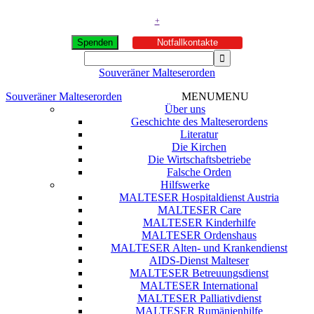
+
Spenden
Notfallkontakte
Souveräner Malteserorden
Souveräner Malteserorden
MENU
MENU
Über uns
Geschichte des Malteserordens
Literatur
Die Kirchen
Die Wirtschaftsbetriebe
Falsche Orden
Hilfswerke
MALTESER Hospitaldienst Austria
MALTESER Care
MALTESER Kinderhilfe
MALTESER Ordenshaus
MALTESER Alten- und Krankendienst
AIDS-Dienst Malteser
MALTESER Betreuungsdienst
MALTESER International
MALTESER Palliativdienst
MALTESER Rumänienhilfe