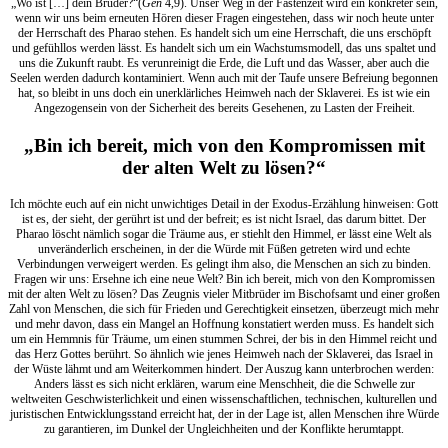
„Wo ist […] dein Bruder?“(
Gen
4,9). Unser Weg in der Fastenzeit wird ein konkreter sein,
wenn wir uns beim erneuten Hören dieser Fragen eingestehen, dass wir noch heute unter
der Herrschaft des Pharao stehen. Es handelt sich um eine Herrschaft, die uns erschöpft
und gefühllos werden lässt. Es handelt sich um ein Wachstumsmodell, das uns spaltet und
uns die Zukunft raubt. Es verunreinigt die Erde, die Luft und das Wasser, aber auch die
Seelen werden dadurch kontaminiert. Wenn auch mit der Taufe unsere Befreiung begonnen
hat, so bleibt in uns doch ein unerklärliches Heimweh nach der Sklaverei. Es ist wie ein
Angezogensein von der Sicherheit des bereits Gesehenen, zu Lasten der Freiheit.
„Bin ich bereit, mich von den Kompromissen mit
der alten Welt zu lösen?“
Ich möchte euch auf ein nicht unwichtiges Detail in der Exodus-Erzählung hinweisen: Gott
ist es, der sieht, der gerührt ist und der befreit; es ist nicht Israel, das darum bittet. Der
Pharao löscht nämlich sogar die Träume aus, er stiehlt den Himmel, er lässt eine Welt als
unveränderlich erscheinen, in der die Würde mit Füßen getreten wird und echte
Verbindungen verweigert werden. Es gelingt ihm also, die Menschen an sich zu binden.
Fragen wir uns: Ersehne ich eine neue Welt? Bin ich bereit, mich von den Kompromissen
mit der alten Welt zu lösen? Das Zeugnis vieler Mitbrüder im Bischofsamt und einer großen
Zahl von Menschen, die sich für Frieden und Gerechtigkeit einsetzen, überzeugt mich mehr
und mehr davon, dass ein Mangel an Hoffnung konstatiert werden muss. Es handelt sich
um ein Hemmnis für Träume, um einen stummen Schrei, der bis in den Himmel reicht und
das Herz Gottes berührt. So ähnlich wie jenes Heimweh nach der Sklaverei, das Israel in
der Wüste lähmt und am Weiterkommen hindert. Der Auszug kann unterbrochen werden:
Anders lässt es sich nicht erklären, warum eine Menschheit, die die Schwelle zur
weltweiten Geschwisterlichkeit und einen wissenschaftlichen, technischen, kulturellen und
juristischen Entwicklungsstand erreicht hat, der in der Lage ist, allen Menschen ihre Würde
zu garantieren, im Dunkel der Ungleichheiten und der Konflikte herumtappt.