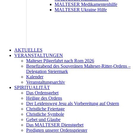
MALTESER Medikamentenhilfe
MALTESER Ukraine Hilfe
AKTUELLES
VERANSTALTUNGEN
Malteser Pilgerfahrt nach Rom 2026
Benefizabend des Souveränen Malteser-Ritter-Ordens –
Delegation Steiermark
Kalender
Veranstaltungsarchiv
SPIRITUALITÄT
Das Ordensgebet
Heilige des Ordens
Der Leidensweg Jesu als Vorbereitung auf Ostern
Christliche Feiertage
Christliche Symbole
Gebet und Glaube
Das MALTESER Dienstgebet
Predigten unserer Ordenspriester