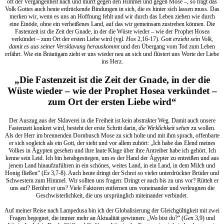
oft der Vergangenheit nach und murrt gegen den Himmel und gegen Mose –, so trägt das
Volk Gottes auch heute erdrückende Bindungen in sich, die es hinter sich lassen muss. Das
merken wir, wenn es uns an Hoffnung fehlt und wir durch das Leben ziehen wie durch
eine Einöde, ohne ein verheißenes Land, auf das wir gemeinsam zustreben können. Die
Fastenzeit ist die Zeit der Gnade, in der die Wüste wieder – wie der Prophet Hosea
verkündet – zum Ort der ersten Liebe wird (vgl.
Hos
2,16-17).
Gott erzieht sein Volk,
damit es aus seiner Versklavung herauskommt
und den Übergang vom Tod zum Leben
erfährt. Wie ein Bräutigam zieht er uns wieder neu an sich und flüstert uns Worte der Liebe
ins Herz.
„Die Fastenzeit ist die Zeit der Gnade, in der die
Wüste wieder – wie der Prophet Hosea verkündet –
zum Ort der ersten Liebe wird“
Der Auszug aus der Sklaverei in die Freiheit ist kein abstrakter Weg. Damit auch unsere
Fastenzeit konkret wird, besteht der erste Schritt darin,
die Wirklichkeit sehen
zu wollen.
Als der Herr im brennenden Dornbusch Mose zu sich holte und mit ihm sprach, offenbarte
er sich sogleich als ein Gott, der sieht und vor allem zuhört: „Ich habe das Elend meines
Volkes in Ägypten gesehen und ihre laute Klage über ihre Antreiber habe ich gehört. Ich
kenne sein Leid. Ich bin herabgestiegen, um es der Hand der Ägypter zu entreißen und aus
jenem Land hinaufzuführen in ein schönes, weites Land, in ein Land, in dem Milch und
Honig fließen“ (
Ex
3,7-8). Auch heute dringt der Schrei so vieler unterdrückter Brüder und
Schwestern zum Himmel. Wir sollten uns fragen: Dringt er auch bis zu uns vor? Rüttelt er
uns auf? Berührt er uns? Viele Faktoren entfernen uns voneinander und verleugnen die
Geschwisterlichkeit, die uns ursprünglich miteinander verbindet.
Auf meiner Reise nach Lampedusa bin ich der Globalisierung der Gleichgültigkeit mit zwei
Fragen begegnet, die immer mehr an Aktualität gewinnen: „Wo bist du?“ (
Gen
3,9) und