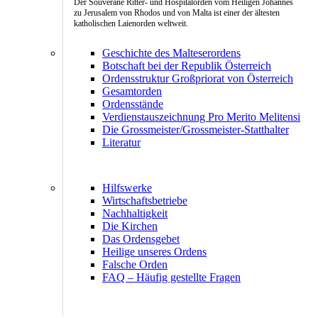
Der Souveräne Ritter- und Hospitalorden vom Heiligen Johannes
zu Jerusalem von Rhodos und von Malta ist einer der ältesten
katholischen Laienorden weltweit.
Geschichte des Malteserordens
Botschaft bei der Republik Österreich
Ordensstruktur Großpriorat von Österreich
Gesamtorden
Ordensstände
Verdienstauszeichnung Pro Merito Melitensi
Die Grossmeister/Grossmeister-Statthalter
Literatur
Hilfswerke
Wirtschaftsbetriebe
Nachhaltigkeit
Die Kirchen
Das Ordensgebet
Heilige unseres Ordens
Falsche Orden
FAQ – Häufig gestellte Fragen