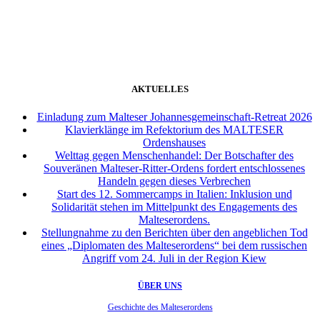
weiter
AKTUELLES
Einladung zum Malteser Johannesgemeinschaft-Retreat 2026
Klavierklänge im Refektorium des MALTESER
Ordenshauses
Welttag gegen Menschenhandel: Der Botschafter des
Souveränen Malteser-Ritter-Ordens fordert entschlossenes
Handeln gegen dieses Verbrechen
Start des 12. Sommercamps in Italien: Inklusion und
Solidarität stehen im Mittelpunkt des Engagements des
Malteserordens.
Stellungnahme zu den Berichten über den angeblichen Tod
eines „Diplomaten des Malteserordens“ bei dem russischen
Angriff vom 24. Juli in der Region Kiew
ÜBER UNS
Geschichte des Malteserordens