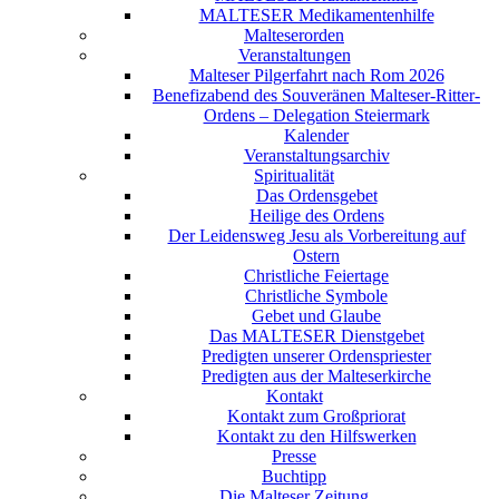
MALTESER Medikamentenhilfe
Malteserorden
Veranstaltungen
Malteser Pilgerfahrt nach Rom 2026
Benefizabend des Souveränen Malteser-Ritter-
Ordens – Delegation Steiermark
Kalender
Veranstaltungsarchiv
Spiritualität
Das Ordensgebet
Heilige des Ordens
Der Leidensweg Jesu als Vorbereitung auf
Ostern
Christliche Feiertage
Christliche Symbole
Gebet und Glaube
Das MALTESER Dienstgebet
Predigten unserer Ordenspriester
Predigten aus der Malteserkirche
Kontakt
Kontakt zum Großpriorat
Kontakt zu den Hilfswerken
Presse
Buchtipp
Die Malteser Zeitung