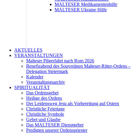
MALTESER Medikamentenhilfe
MALTESER Ukraine Hilfe
AKTUELLES
VERANSTALTUNGEN
Malteser Pilgerfahrt nach Rom 2026
Benefizabend des Souveränen Malteser-Ritter-Ordens –
Delegation Steiermark
Kalender
Veranstaltungsarchiv
SPIRITUALITÄT
Das Ordensgebet
Heilige des Ordens
Der Leidensweg Jesu als Vorbereitung auf Ostern
Christliche Feiertage
Christliche Symbole
Gebet und Glaube
Das MALTESER Dienstgebet
Predigten unserer Ordenspriester