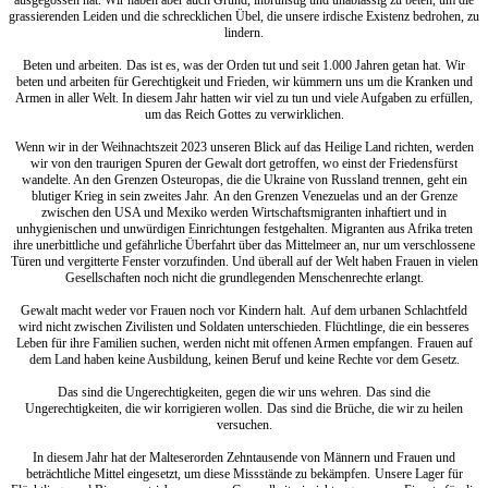
ausgegossen hat. Wir haben aber auch Grund, inbrünstig und unablässig zu beten, um die
grassierenden Leiden und die schrecklichen Übel, die unsere irdische Existenz bedrohen, zu
lindern.
Beten und arbeiten. Das ist es, was der Orden tut und seit 1.000 Jahren getan hat. Wir
beten und arbeiten für Gerechtigkeit und Frieden, wir kümmern uns um die Kranken und
Armen in aller Welt. In diesem Jahr hatten wir viel zu tun und viele Aufgaben zu erfüllen,
um das Reich Gottes zu verwirklichen.
Wenn wir in der Weihnachtszeit 2023 unseren Blick auf das Heilige Land richten, werden
wir von den traurigen Spuren der Gewalt dort getroffen, wo einst der Friedensfürst
wandelte. An den Grenzen Osteuropas, die die Ukraine von Russland trennen, geht ein
blutiger Krieg in sein zweites Jahr. An den Grenzen Venezuelas und an der Grenze
zwischen den USA und Mexiko werden Wirtschaftsmigranten inhaftiert und in
unhygienischen und unwürdigen Einrichtungen festgehalten. Migranten aus Afrika treten
ihre unerbittliche und gefährliche Überfahrt über das Mittelmeer an, nur um verschlossene
Türen und vergitterte Fenster vorzufinden. Und überall auf der Welt haben Frauen in vielen
Gesellschaften noch nicht die grundlegenden Menschenrechte erlangt.
Gewalt macht weder vor Frauen noch vor Kindern halt. Auf dem urbanen Schlachtfeld
wird nicht zwischen Zivilisten und Soldaten unterschieden. Flüchtlinge, die ein besseres
Leben für ihre Familien suchen, werden nicht mit offenen Armen empfangen. Frauen auf
dem Land haben keine Ausbildung, keinen Beruf und keine Rechte vor dem Gesetz.
Das sind die Ungerechtigkeiten, gegen die wir uns wehren. Das sind die
Ungerechtigkeiten, die wir korrigieren wollen. Das sind die Brüche, die wir zu heilen
versuchen.
In diesem Jahr hat der Malteserorden Zehntausende von Männern und Frauen und
beträchtliche Mittel eingesetzt, um diese Missstände zu bekämpfen. Unsere Lager für