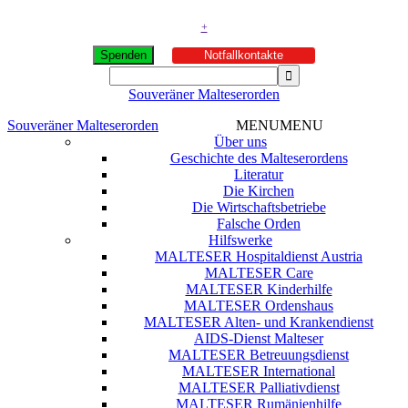
+
Spenden
Notfallkontakte
Souveräner Malteserorden
Souveräner Malteserorden
MENU
MENU
Über uns
Geschichte des Malteserordens
Literatur
Die Kirchen
Die Wirtschaftsbetriebe
Falsche Orden
Hilfswerke
MALTESER Hospitaldienst Austria
MALTESER Care
MALTESER Kinderhilfe
MALTESER Ordenshaus
MALTESER Alten- und Krankendienst
AIDS-Dienst Malteser
MALTESER Betreuungsdienst
MALTESER International
MALTESER Palliativdienst
MALTESER Rumänienhilfe