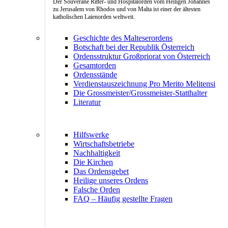
Der Souveräne Ritter- und Hospitalorden vom Heiligen Johannes
zu Jerusalem von Rhodos und von Malta ist einer der ältesten
katholischen Laienorden weltweit.
Geschichte des Malteserordens
Botschaft bei der Republik Österreich
Ordensstruktur Großpriorat von Österreich
Gesamtorden
Ordensstände
Verdienstauszeichnung Pro Merito Melitensi
Die Grossmeister/Grossmeister-Statthalter
Literatur
Hilfswerke
Wirtschaftsbetriebe
Nachhaltigkeit
Die Kirchen
Das Ordensgebet
Heilige unseres Ordens
Falsche Orden
FAQ – Häufig gestellte Fragen