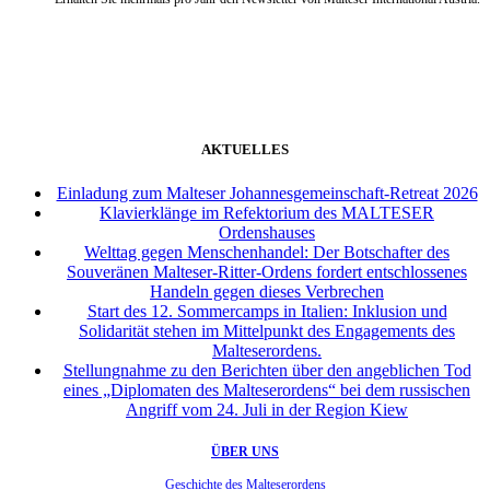
weiter
AKTUELLES
Einladung zum Malteser Johannesgemeinschaft-Retreat 2026
Klavierklänge im Refektorium des MALTESER
Ordenshauses
Welttag gegen Menschenhandel: Der Botschafter des
Souveränen Malteser-Ritter-Ordens fordert entschlossenes
Handeln gegen dieses Verbrechen
Start des 12. Sommercamps in Italien: Inklusion und
Solidarität stehen im Mittelpunkt des Engagements des
Malteserordens.
Stellungnahme zu den Berichten über den angeblichen Tod
eines „Diplomaten des Malteserordens“ bei dem russischen
Angriff vom 24. Juli in der Region Kiew
ÜBER UNS
Geschichte des Malteserordens