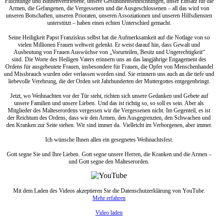
Flüchtlinge und Binnenvertriebene, unsere Gesundheitseinrichtungen, unser Einsatz für die
Armen, die Gefangenen, die Vergessenen und die Ausgeschlossenen – all das wird von
unseren Botschaften, unseren Prioraten, unseren Assoziationen und unseren Hilfsdiensten
unterstützt – haben einen echten Unterschied gemacht.
Seine Heiligkeit Papst Franziskus selbst hat die Aufmerksamkeit auf die Notlage von so
vielen Millionen Frauen weltweit gelenkt. Er weist darauf hin, dass Gewalt und
Ausbeutung von Frauen Auswüchse von „Vorurteilen, Besitz und Ungerechtigkeit“
sind. Die Worte des Heiligen Vaters erinnern uns an das langjährige Engagement des
Ordens für ausgebeutete Frauen, insbesondere für Frauen, die Opfer von Menschenhandel
und Missbrauch wurden oder verlassen worden sind. Sie erinnern uns auch an die tiefe und
liebevolle Verehrung, die der Orden seit Jahrhunderten der Muttergottes entgegenbringt.
Jetzt, wo Weihnachten vor der Tür steht, richten sich unsere Gedanken und Gebete auf
unsere Familien und unsere Lieben. Und das ist richtig so, so soll es sein. Aber als
Mitglieder des Malteserordens vergessen wir die Vergessenen nicht. Im Gegenteil, es ist
der Reichtum des Ordens, dass wir den Armen, den Ausgegrenzten, den Schwachen und
den Kranken zur Seite stehen. Wir sind immer da. Vielleicht im Verborgenen, aber immer.
Ich wünsche Ihnen allen ein gesegnetes Weihnachtsfest.
Gott segne Sie und Ihre Lieben. Gott segne unsere Herren, die Kranken und die Armen –
und Gott segne den Malteserorden.
Mit dem Laden des Videos akzeptieren Sie die Datenschutzerklärung von YouTube.
Mehr erfahren
Video laden