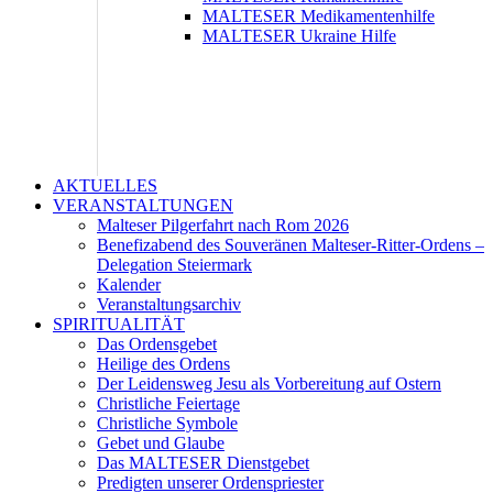
MALTESER Medikamentenhilfe
MALTESER Ukraine Hilfe
AKTUELLES
VERANSTALTUNGEN
Malteser Pilgerfahrt nach Rom 2026
Benefizabend des Souveränen Malteser-Ritter-Ordens –
Delegation Steiermark
Kalender
Veranstaltungsarchiv
SPIRITUALITÄT
Das Ordensgebet
Heilige des Ordens
Der Leidensweg Jesu als Vorbereitung auf Ostern
Christliche Feiertage
Christliche Symbole
Gebet und Glaube
Das MALTESER Dienstgebet
Predigten unserer Ordenspriester