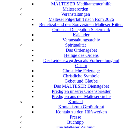
MALTESER Medikamentenhilfe
Malteserorden
Veranstaltungen
Malteser Pilgerfahrt nach Rom 2026
Benefizabend des Souveränen Malteser-Ritter-
Ordens – Delegation Steiermark
Kalender
Veranstaltungsarchiv
Spiritualität
Das Ordensgebet
Heilige des Ordens
Der Leidensweg Jesu als Vorbereitung auf
Ostern
Christliche Feiertage
Christliche Symbole
Gebet und Glaube
Das MALTESER Dienstgebet
Predigten unserer Ordenspriester
Predigten aus der Malteserkirche
Kontakt
Kontakt zum Großpriorat
Kontakt zu den Hilfswerken
Presse
Buchtipp
Die Malteser Zeitung