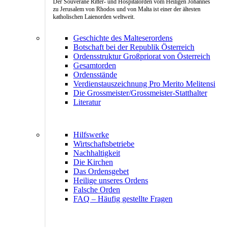
Der Souveräne Ritter- und Hospitalorden vom Heiligen Johannes
zu Jerusalem von Rhodos und von Malta ist einer der ältesten
katholischen Laienorden weltweit.
Geschichte des Malteserordens
Botschaft bei der Republik Österreich
Ordensstruktur Großpriorat von Österreich
Gesamtorden
Ordensstände
Verdienstauszeichnung Pro Merito Melitensi
Die Grossmeister/Grossmeister-Statthalter
Literatur
Hilfswerke
Wirtschaftsbetriebe
Nachhaltigkeit
Die Kirchen
Das Ordensgebet
Heilige unseres Ordens
Falsche Orden
FAQ – Häufig gestellte Fragen