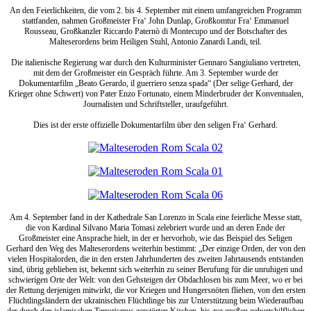
An den Feierlichkeiten, die vom 2. bis 4. September mit einem umfangreichen Programm
stattfanden, nahmen Großmeister Fra‘ John Dunlap, Großkomtur Fra‘ Emmanuel
Rousseau, Großkanzler Riccardo Paternò di Montecupo und der Botschafter des
Malteserordens beim Heiligen Stuhl, Antonio Zanardi Landi, teil.
Die italienische Regierung war durch den Kulturminister Gennaro Sangiuliano vertreten,
mit dem der Großmeister ein Gespräch führte. Am 3. September wurde der
Dokumentarfilm „Beato Gerardo, il guerriero senza spada“ (Der selige Gerhard, der
Krieger ohne Schwert) von Pater Enzo Fortunato, einem Minderbruder der Konventualen,
Journalisten und Schriftsteller, uraufgeführt.
Dies ist der erste offizielle Dokumentarfilm über den seligen Fra‘ Gerhard.
Am 4. September fand in der Kathedrale San Lorenzo in Scala eine feierliche Messe statt,
die von Kardinal Silvano Maria Tomasi zelebriert wurde und an deren Ende der
Großmeister eine Ansprache hielt, in der er hervorhob, wie das Beispiel des Seligen
Gerhard den Weg des Malteserordens weiterhin bestimmt: „Der einzige Orden, der von den
vielen Hospitalorden, die in den ersten Jahrhunderten des zweiten Jahrtausends entstanden
sind, übrig geblieben ist, bekennt sich weiterhin zu seiner Berufung für die unruhigen und
schwierigen Orte der Welt: von den Gehsteigen der Obdachlosen bis zum Meer, wo er bei
der Rettung derjenigen mitwirkt, die vor Kriegen und Hungersnöten fliehen, von den ersten
Flüchtlingsländern der ukrainischen Flüchtlinge bis zur Unterstützung beim Wiederaufbau
der durch den islamischen Terrorismus zerstörten Kirchen, bis zur großen geburtshilflichen