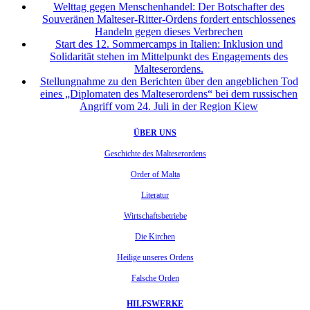
Welttag gegen Menschenhandel: Der Botschafter des
Souveränen Malteser-Ritter-Ordens fordert entschlossenes
Handeln gegen dieses Verbrechen
Start des 12. Sommercamps in Italien: Inklusion und
Solidarität stehen im Mittelpunkt des Engagements des
Malteserordens.
Stellungnahme zu den Berichten über den angeblichen Tod
eines „Diplomaten des Malteserordens“ bei dem russischen
Angriff vom 24. Juli in der Region Kiew
ÜBER UNS
Geschichte des Malteserordens
Order of Malta
Literatur
Wirtschaftsbetriebe
Die Kirchen
Heilige unseres Ordens
Falsche Orden
HILFSWERKE