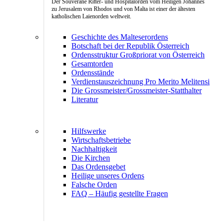
Der Souveräne Ritter- und Hospitalorden vom Heiligen Johannes
zu Jerusalem von Rhodos und von Malta ist einer der ältesten
katholischen Laienorden weltweit.
Geschichte des Malteserordens
Botschaft bei der Republik Österreich
Ordensstruktur Großpriorat von Österreich
Gesamtorden
Ordensstände
Verdienstauszeichnung Pro Merito Melitensi
Die Grossmeister/Grossmeister-Statthalter
Literatur
Hilfswerke
Wirtschaftsbetriebe
Nachhaltigkeit
Die Kirchen
Das Ordensgebet
Heilige unseres Ordens
Falsche Orden
FAQ – Häufig gestellte Fragen