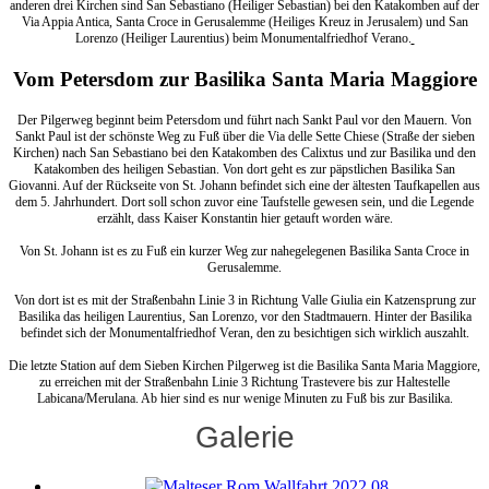
anderen drei Kirchen sind San Sebastiano (Heiliger Sebastian) bei den Katakomben auf der
Via Appia Antica, Santa Croce in Gerusalemme (Heiliges Kreuz in Jerusalem) und San
Lorenzo (Heiliger Laurentius) beim Monumentalfriedhof Verano.
Vom Petersdom zur Basilika Santa Maria Maggiore
Der Pilgerweg beginnt beim Petersdom und führt nach Sankt Paul vor den Mauern. Von
Sankt Paul ist der schönste Weg zu Fuß über die Via delle Sette Chiese (Straße der sieben
Kirchen) nach San Sebastiano bei den Katakomben des Calixtus und zur Basilika und den
Katakomben des heiligen Sebastian. Von dort geht es zur päpstlichen Basilika San
Giovanni. Auf der Rückseite von St. Johann befindet sich eine der ältesten Taufkapellen aus
dem 5. Jahrhundert. Dort soll schon zuvor eine Taufstelle gewesen sein, und die Legende
erzählt, dass Kaiser Konstantin hier getauft worden wäre.
Von St. Johann ist es zu Fuß ein kurzer Weg zur nahegelegenen Basilika Santa Croce in
Gerusalemme.
Von dort ist es mit der Straßenbahn Linie 3 in Richtung Valle Giulia ein Katzensprung zur
Basilika das heiligen Laurentius, San Lorenzo, vor den Stadtmauern. Hinter der Basilika
befindet sich der Monumentalfriedhof Veran, den zu besichtigen sich wirklich auszahlt.
Die letzte Station auf dem Sieben Kirchen Pilgerweg ist die Basilika Santa Maria Maggiore,
zu erreichen mit der Straßenbahn Linie 3 Richtung Trastevere bis zur Haltestelle
Labicana/Merulana. Ab hier sind es nur wenige Minuten zu Fuß bis zur Basilika.
Galerie