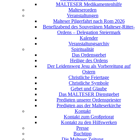
MALTESER Medikamentenhilfe
Malteserorden
Veranstaltungen
Malteser Pilgerfahrt nach Rom 2026
Benefizabend des Souveränen Malteser-Ritter-
Ordens – Delegation Steiermark
Kalender
Veranstaltungsarchiv
Spiritualität
Das Ordensgebet
Heilige des Ordens
Der Leidensweg Jesu als Vorbereitung auf
Ostern
Christliche Feiertage
Christliche Symbole
Gebet und Glaube
Das MALTESER Dienstgebet
Predigten unserer Ordenspriester
Predigten aus der Malteserkirche
Kontakt
Kontakt zum Großpriorat
Kontakt zu den Hilfswerken
Presse
Buchtipp
Die Malteser Zeitung