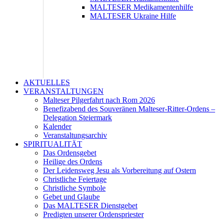
MALTESER Medikamentenhilfe
MALTESER Ukraine Hilfe
AKTUELLES
VERANSTALTUNGEN
Malteser Pilgerfahrt nach Rom 2026
Benefizabend des Souveränen Malteser-Ritter-Ordens –
Delegation Steiermark
Kalender
Veranstaltungsarchiv
SPIRITUALITÄT
Das Ordensgebet
Heilige des Ordens
Der Leidensweg Jesu als Vorbereitung auf Ostern
Christliche Feiertage
Christliche Symbole
Gebet und Glaube
Das MALTESER Dienstgebet
Predigten unserer Ordenspriester