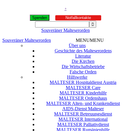
+
Spenden
Notfallkontakte
Souveräner Malteserorden
Souveräner Malteserorden
MENU
MENU
Über uns
Geschichte des Malteserordens
Literatur
Die Kirchen
Die Wirtschaftsbetriebe
Falsche Orden
Hilfswerke
MALTESER Hospitaldienst Austria
MALTESER Care
MALTESER Kinderhilfe
MALTESER Ordenshaus
MALTESER Alten- und Krankendienst
AIDS-Dienst Malteser
MALTESER Betreuungsdienst
MALTESER International
MALTESER Palliativdienst
MALTESER Rumänienhilfe