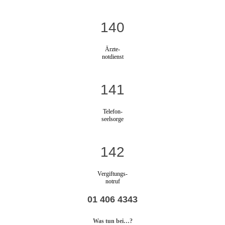
140
Ärzte-
notdienst
141
Telefon-
seelsorge
142
Vergiftungs-
notruf
01 406 4343
Was tun bei…?