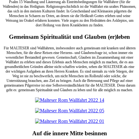
Psalm 15 Wandlung und Läuterung als Eintrittsbedingungen für Wallfahrer (für die
Wallenden) in das Heiligtum. Religionsgeschichtlich ist die Wallfahrt ein uraltes Phänomen,
das sich in den meisten Kulturen findet. In Griechenland und Kleinasien pilgerten die
Menschen in Scharen zu Orten, an denen sie die Heilkraft Gottes erleben und seine
Weisung im Orakel erfahren konnten. Viele zogen zu den Heilstätten des Asklepios, um
dort Heilung von ihren Krankheiten zu finden.
Gemeinsam Spiritualität und Glauben (er)leben
Für MALTESER sind Wallfahrten, insbesondere auch gemeinsam mit kranken und älteren
Menschen, für die diese Reisen eine Herzens- und Glaubensfrage ist, schon immer ein
wesentlicher Bestandteil gewesen. Gemeinschaft, Glauben im Zusammenhang mit einer
Wallfahrt zu erleben und dieses Erlebnis auch Menschen möglich zu machen, die es aus
gesundheitlichen Gründen alleine nicht schaffen würden, sehen die MALTESER als eine
der wichtigen Aufgaben an ihren Herren Kranken. Es sind niemals zu viele Stiegen, der
Weg ist nie zu beschwerlich, um nicht Menschen im Rollstuhl oder solche, die
Unterstützung brauchen, ans Ziel zu bringen. Auch die Betreuung und Pflege auf einer
gemeinsamen Pilgerreise ist eine Selbstverständlichkeit für die MALTESER. Denn darum
geht es: gemeinsam Spiritualität und Glauben zu leben und für alle möglich zu machen.
Auf die innere Mitte besinnen