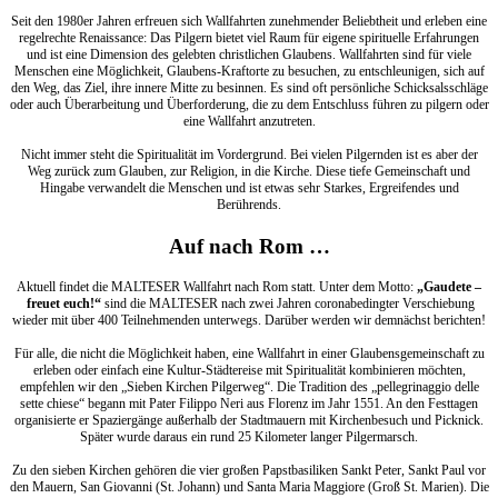
Seit den 1980er Jahren erfreuen sich Wallfahrten zunehmender Beliebtheit und erleben eine
regelrechte Renaissance: Das Pilgern bietet viel Raum für eigene spirituelle Erfahrungen
und ist eine Dimension des gelebten christlichen Glaubens. Wallfahrten sind für viele
Menschen eine Möglichkeit, Glaubens-Kraftorte zu besuchen, zu entschleunigen, sich auf
den Weg, das Ziel, ihre innere Mitte zu besinnen. Es sind oft persönliche Schicksalsschläge
oder auch Überarbeitung und Überforderung, die zu dem Entschluss führen zu pilgern oder
eine Wallfahrt anzutreten.
Nicht immer steht die Spiritualität im Vordergrund. Bei vielen Pilgernden ist es aber der
Weg zurück zum Glauben, zur Religion, in die Kirche. Diese tiefe Gemeinschaft und
Hingabe verwandelt die Menschen und ist etwas sehr Starkes, Ergreifendes und
Berührends.
Auf nach Rom …
Aktuell findet die MALTESER Wallfahrt nach Rom statt. Unter dem Motto:
„
G
audete –
freuet euch
!
“
sind die MALTESER nach zwei Jahren coronabedingter Verschiebung
wieder mit über 400 Teilnehmenden unterwegs. Darüber werden wir demnächst berichten!
Für alle, die nicht die Möglichkeit haben, eine Wallfahrt in einer Glaubensgemeinschaft zu
erleben oder einfach eine Kultur-Städtereise mit Spiritualität kombinieren möchten,
empfehlen wir den „Sieben Kirchen Pilgerweg“. Die Tradition des „pellegrinaggio delle
sette chiese“ begann mit Pater Filippo Neri aus Florenz im Jahr 1551. An den Festtagen
organisierte er Spaziergänge außerhalb der Stadtmauern mit Kirchenbesuch und Picknick.
Später wurde daraus ein rund 25 Kilometer langer Pilgermarsch.
Zu den sieben Kirchen gehören die vier großen Papstbasiliken Sankt Peter, Sankt Paul vor
den Mauern, San Giovanni (St. Johann) und Santa Maria Maggiore (Groß St. Marien). Die