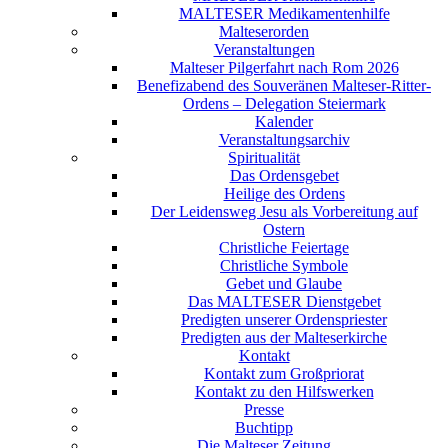
MALTESER Medikamentenhilfe
Malteserorden
Veranstaltungen
Malteser Pilgerfahrt nach Rom 2026
Benefizabend des Souveränen Malteser-Ritter-
Ordens – Delegation Steiermark
Kalender
Veranstaltungsarchiv
Spiritualität
Das Ordensgebet
Heilige des Ordens
Der Leidensweg Jesu als Vorbereitung auf
Ostern
Christliche Feiertage
Christliche Symbole
Gebet und Glaube
Das MALTESER Dienstgebet
Predigten unserer Ordenspriester
Predigten aus der Malteserkirche
Kontakt
Kontakt zum Großpriorat
Kontakt zu den Hilfswerken
Presse
Buchtipp
Die Malteser Zeitung