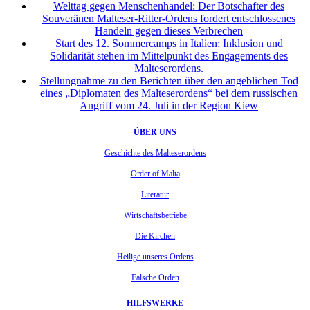
Welttag gegen Menschenhandel: Der Botschafter des
Souveränen Malteser-Ritter-Ordens fordert entschlossenes
Handeln gegen dieses Verbrechen
Start des 12. Sommercamps in Italien: Inklusion und
Solidarität stehen im Mittelpunkt des Engagements des
Malteserordens.
Stellungnahme zu den Berichten über den angeblichen Tod
eines „Diplomaten des Malteserordens“ bei dem russischen
Angriff vom 24. Juli in der Region Kiew
ÜBER UNS
Geschichte des Malteserordens
Order of Malta
Literatur
Wirtschaftsbetriebe
Die Kirchen
Heilige unseres Ordens
Falsche Orden
HILFSWERKE