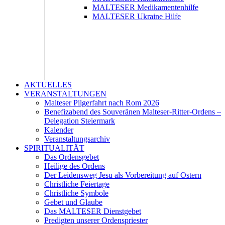
MALTESER Medikamentenhilfe
MALTESER Ukraine Hilfe
AKTUELLES
VERANSTALTUNGEN
Malteser Pilgerfahrt nach Rom 2026
Benefizabend des Souveränen Malteser-Ritter-Ordens –
Delegation Steiermark
Kalender
Veranstaltungsarchiv
SPIRITUALITÄT
Das Ordensgebet
Heilige des Ordens
Der Leidensweg Jesu als Vorbereitung auf Ostern
Christliche Feiertage
Christliche Symbole
Gebet und Glaube
Das MALTESER Dienstgebet
Predigten unserer Ordenspriester