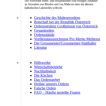
Der Souveräne Ritter- und Hospitalorden vom Heiligen Johannes
zu Jerusalem von Rhodos und von Malta ist einer der ältesten
katholischen Laienorden weltweit.
Geschichte des Malteserordens
Botschaft bei der Republik Österreich
Ordensstruktur Großpriorat von Österreich
Gesamtorden
Ordensstände
Verdienstauszeichnung Pro Merito Melitensi
Die Grossmeister/Grossmeister-Statthalter
Literatur
Hilfswerke
Wirtschaftsbetriebe
Nachhaltigkeit
Die Kirchen
Das Ordensgebet
Heilige unseres Ordens
Falsche Orden
FAQ – Häufig gestellte Fragen