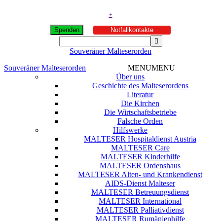
+
Spenden
Notfallkontakte
Souveräner Malteserorden
Souveräner Malteserorden
MENU
MENU
Über uns
Geschichte des Malteserordens
Literatur
Die Kirchen
Die Wirtschaftsbetriebe
Falsche Orden
Hilfswerke
MALTESER Hospitaldienst Austria
MALTESER Care
MALTESER Kinderhilfe
MALTESER Ordenshaus
MALTESER Alten- und Krankendienst
AIDS-Dienst Malteser
MALTESER Betreuungsdienst
MALTESER International
MALTESER Palliativdienst
MALTESER Rumänienhilfe