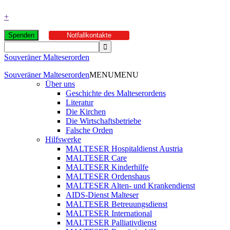
+
Spenden
Notfallkontakte
Souveräner Malteserorden
Souveräner Malteserorden
MENU
MENU
Über uns
Geschichte des Malteserordens
Literatur
Die Kirchen
Die Wirtschaftsbetriebe
Falsche Orden
Hilfswerke
MALTESER Hospitaldienst Austria
MALTESER Care
MALTESER Kinderhilfe
MALTESER Ordenshaus
MALTESER Alten- und Krankendienst
AIDS-Dienst Malteser
MALTESER Betreuungsdienst
MALTESER International
MALTESER Palliativdienst