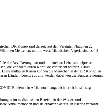
anischen DR Kongo sind derzeit laut den Vereinten Nationen 22
 Millionen Menschen, und im westafrikanischen Nigeria sind es 4,3
Teile der Bevölkerung hart und unmittelbar. Lebensmittelpreise
sen, die vor allem durch Konflikte verursacht wurden. Hinzu
n. Diese multiplen Krisen können die Menschen in der DR Kongo, in
 diesen Ländern bereits aus und werden dabei von der Bundesregierung
COVID-Pandemie in Afrika noch lange nicht erreicht ist“, sagt
chtungen im medizinischen Bereich, in der Wasser- und
sere Anbaumethoden und sie erhalten Saatgut. In Nigeria versorgt