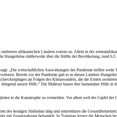
 mehreren afrikanischen Ländern extrem zu. Allein in der zentralafrik
e Hungerkrise mittlerweile über die Hälfte der Bevölkerung, rund 6,5
, sagt: „Die wirtschaftlichen Auswirkungen der Pandemie treffen weite 
verloren. Bereits vor der Pandemie gab es in diesen Ländern Hungerkri
hreckenplagen als Folgen des Klimawandels, die die Ernten zerstöre
n dringend unsere Hilfe.“ Die Malteser bauen ihre humanitäre Hilfe in
leiten in die Katastrophe zu vermeiden. Vor allem weil der Gipfel der 
iet des heutigen Südsudan tätig und unterstützen die Gesundheitseinri
r mit Zusatznahrung behandelt. In Trainings lernen die Menschen bes