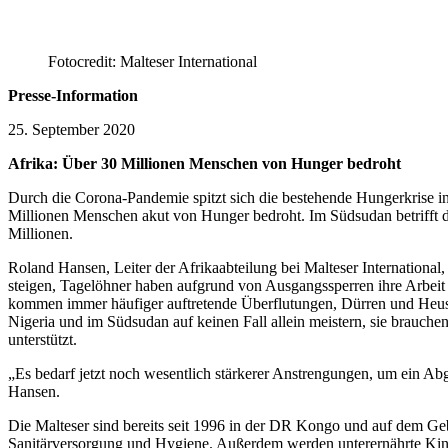
Fotocredit: Malteser International
Presse-Information
25. September 2020
Afrika: Über 30 Millionen Menschen von Hunger bedroht
Durch die Corona-Pandemie spitzt sich die bestehende Hungerkrise in
Millionen Menschen akut von Hunger bedroht. Im Südsudan betrifft di
Millionen.
Roland Hansen, Leiter der Afrikaabteilung bei Malteser International
steigen, Tagelöhner haben aufgrund von Ausgangssperren ihre Arbeit 
kommen immer häufiger auftretende Überflutungen, Dürren und Heusc
Nigeria und im Südsudan auf keinen Fall allein meistern, sie brauche
unterstützt.
„Es bedarf jetzt noch wesentlich stärkerer Anstrengungen, um ein Abg
Hansen.
Die Malteser sind bereits seit 1996 in der DR Kongo und auf dem Geb
Sanitärversorgung und Hygiene. Außerdem werden unterernährte Kinde