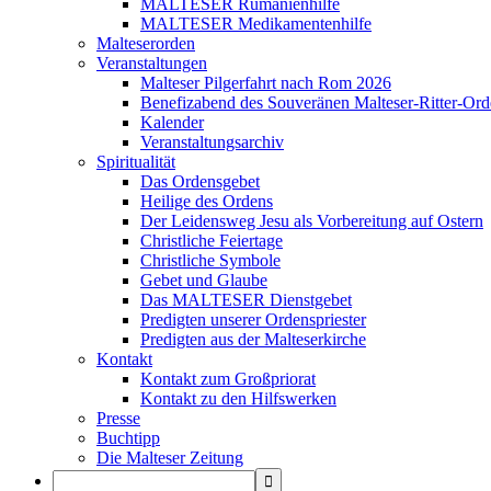
MALTESER Rumänienhilfe
MALTESER Medikamentenhilfe
Malteserorden
Veranstaltungen
Malteser Pilgerfahrt nach Rom 2026
Benefizabend des Souveränen Malteser-Ritter-Ord
Kalender
Veranstaltungsarchiv
Spiritualität
Das Ordensgebet
Heilige des Ordens
Der Leidensweg Jesu als Vorbereitung auf Ostern
Christliche Feiertage
Christliche Symbole
Gebet und Glaube
Das MALTESER Dienstgebet
Predigten unserer Ordenspriester
Predigten aus der Malteserkirche
Kontakt
Kontakt zum Großpriorat
Kontakt zu den Hilfswerken
Presse
Buchtipp
Die Malteser Zeitung