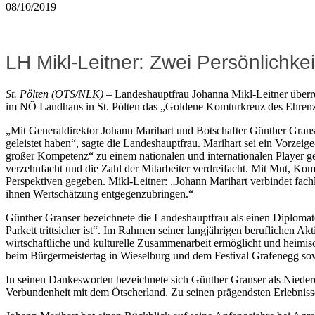
08/10/2019
LH Mikl-Leitner: Zwei Persönlichkei
St. Pölten (OTS/NLK)
– Landeshauptfrau Johanna Mikl-Leitner überre
im NÖ Landhaus in St. Pölten das „Goldene Komturkreuz des Ehrenze
„Mit Generaldirektor Johann Marihart und Botschafter Günther Granser
geleistet haben“, sagte die Landeshauptfrau. Marihart sei ein Vorz
großer Kompetenz“ zu einem nationalen und internationalen Player g
verzehnfacht und die Zahl der Mitarbeiter verdreifacht. Mit Mut, K
Perspektiven gegeben. Mikl-Leitner: „Johann Marihart verbindet fac
ihnen Wertschätzung entgegenzubringen.“
Günther Granser bezeichnete die Landeshauptfrau als einen Diplomate
Parkett trittsicher ist“. Im Rahmen seiner langjährigen beruflichen A
wirtschaftliche und kulturelle Zusammenarbeit ermöglicht und heim
beim Bürgermeistertag in Wieselburg und dem Festival Grafenegg sowi
In seinen Dankesworten bezeichnete sich Günther Granser als Niederö
Verbundenheit mit dem Ötscherland. Zu seinen prägendsten Erlebnisse