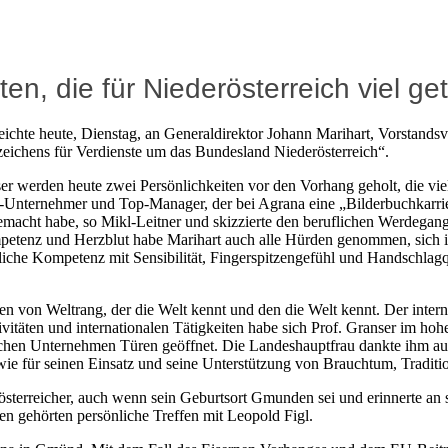
ten, die für Niederösterreich viel g
ichte heute, Dienstag, an Generaldirektor Johann Marihart, Vorstandsv
ichens für Verdienste um das Bundesland Niederösterreich“.
 werden heute zwei Persönlichkeiten vor den Vorhang geholt, die viel 
eige-Unternehmer und Top-Manager, der bei Agrana eine „Bilderbuchkar
emacht habe, so Mikl-Leitner und skizzierte den beruflichen Werdegan
ompetenz und Herzblut habe Marihart auch alle Hürden genommen, sich
hliche Kompetenz mit Sensibilität, Fingerspitzengefühl und Handschlag
n von Weltrang, der die Welt kennt und den die Welt kennt. Der intern
ktivitäten und internationalen Tätigkeiten habe sich Prof. Granser im 
ischen Unternehmen Türen geöffnet. Die Landeshauptfrau dankte ihm 
e für seinen Einsatz und seine Unterstützung von Brauchtum, Traditio
sterreicher, auch wenn sein Geburtsort Gmunden sei und erinnerte an 
n gehörten persönliche Treffen mit Leopold Figl.