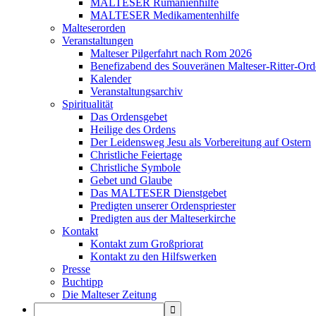
MALTESER Rumänienhilfe
MALTESER Medikamentenhilfe
Malteserorden
Veranstaltungen
Malteser Pilgerfahrt nach Rom 2026
Benefizabend des Souveränen Malteser-Ritter-Ord
Kalender
Veranstaltungsarchiv
Spiritualität
Das Ordensgebet
Heilige des Ordens
Der Leidensweg Jesu als Vorbereitung auf Ostern
Christliche Feiertage
Christliche Symbole
Gebet und Glaube
Das MALTESER Dienstgebet
Predigten unserer Ordenspriester
Predigten aus der Malteserkirche
Kontakt
Kontakt zum Großpriorat
Kontakt zu den Hilfswerken
Presse
Buchtipp
Die Malteser Zeitung