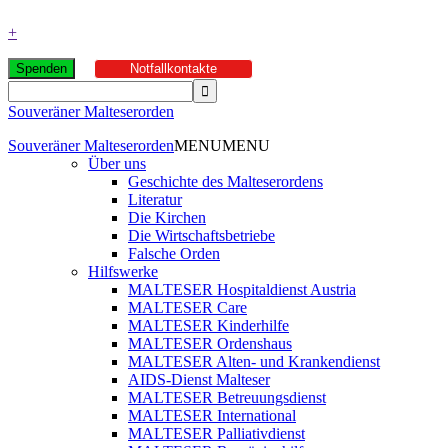
+
Spenden
Notfallkontakte
Souveräner Malteserorden
Souveräner Malteserorden
MENU
MENU
Über uns
Geschichte des Malteserordens
Literatur
Die Kirchen
Die Wirtschaftsbetriebe
Falsche Orden
Hilfswerke
MALTESER Hospitaldienst Austria
MALTESER Care
MALTESER Kinderhilfe
MALTESER Ordenshaus
MALTESER Alten- und Krankendienst
AIDS-Dienst Malteser
MALTESER Betreuungsdienst
MALTESER International
MALTESER Palliativdienst